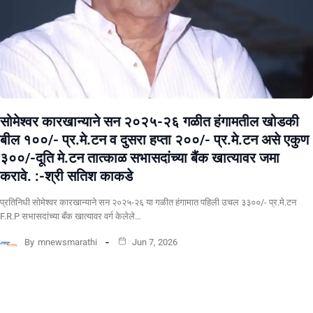
सोमेश्वर कारखान्याने सन २०२५-२६ गळीत हंगामतील खोडकी
बील १००/- प्र.मे.टन व दुसरा हप्ता २००/- प्र.मे.टन असे एकुण
३००/-दूति मे.टन तात्काळ सभासदांच्या बैंक खात्यावर जमा
करावे. :-श्री सतिश काकडे
प्रतिनिधी सोमेश्वर कारखान्याने सन २०२५-२६ या गळीत हंगामात पहिली उचल ३३००/- प्र.मे.टन
F.R.P सभासदांच्या बँक खात्यावर वर्ग केलेले…
By
mnewsmarathi
Jun 7, 2026