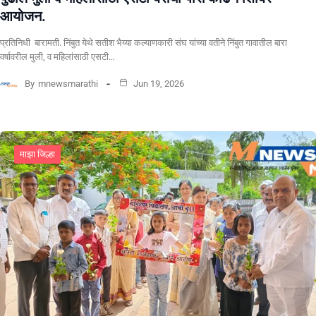
आयोजन.
प्रतिनिधी बारामती. निंबुत येथे सतीश भैय्या कल्याणकारी संघ यांच्या वतीने निंबुत गावातील बारा
वर्षावरील मुली, व महिलांसाठी एसटी…
By
mnewsmarathi
Jun 19, 2026
माझा जिल्हा