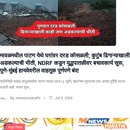
मावळमधील पाटण येथे घरांवर दरड कोसळली; कुटुंब ढिगाऱ्याखाली
अडकल्याची भीती, NDRF कडून युद्धपातळीवर बचावकार्य सुरू,
पुणे-मुंबई हायवेवरील वाहतूक पूर्णपणे बंद!
​प्रतिनिधी मावळ तालुक्यातील पाटण गावात आज (६ जुलै) पहाटेच्या सुमारास एक अत्यंत दुर्दैवी घटना
घडली आहे. सतत सुरू…
By
mnewsmarathi
Jul 6, 2026
माझा जिल्हा