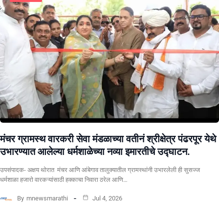
मंचर ग्रामस्थ वारकरी सेवा मंडळाच्या वतीनं श्रीक्षेत्र पंढरपूर येथे
उभारण्यात आलेल्या धर्मशाळेच्या नव्या इमारतीचे उद्घाटन.
उपसंपादक- अक्षय थोरात मंचर आणि आंबेगाव तालुक्यातील ग्रामस्थांनी उभारलेली ही सुसज्ज
धर्मशाळा हजारो वारकऱ्यांसाठी हक्काचा निवारा ठरेल आणि…
By
mnewsmarathi
Jul 4, 2026