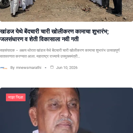
खांडज येथे बेंदचारी चारी खोलीकरण कामाचा शुभारंभ;
जलसंधारण व शेती विकासाला नवी गती
सहसंपादक – अक्षय थोरात खांडज येथे बेंदचारी चारी खोलीकरण कामाचा शुभारंभ उत्साहपूर्ण
वातावरणात करण्यात आला. महाराष्ट्र राज्याचे उपमुख्यमंत्री…
By
mnewsmarathi
Jun 10, 2026
माझा जिल्हा