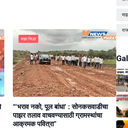
माझ
रा
माझा जिल्हा
Gal
े
“‘भराव नको, पूल बांधा’ : सोनकसवाडीचा
पाझर तलाव वाचवण्यासाठी ग्रामस्थांचा
आक्रमक पवित्रा”