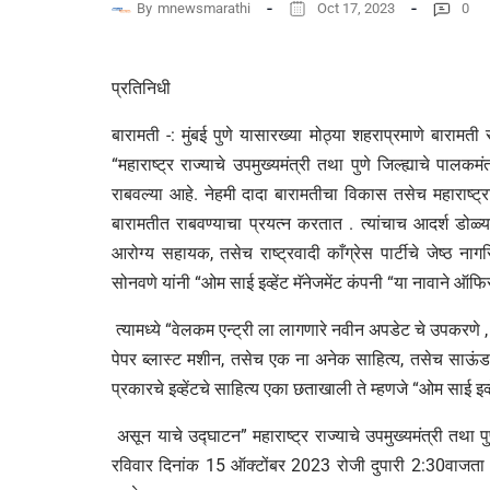
By
mnewsmarathi
Oct 17, 2023
0
प्रतिनिधी
बारामती -: मुंबई पुणे यासारख्या मोठ्या शहराप्रमाणे बाराम
“महाराष्ट्र राज्याचे उपमुख्यमंत्री तथा पुणे जिल्ह्याचे पालक
राबवल्या आहे. नेहमी दादा बारामतीचा विकास तसेच महाराष्ट्
बारामतीत राबवण्याचा प्रयत्न करतात . त्यांचाच आदर्श डोळ्य
आरोग्य सहायक, तसेच राष्ट्रवादी काँग्रेस पार्टीचे जेष्ठ नाग
सोनवणे यांनी “ओम साई इव्हेंट मॅनेजमेंट कंपनी “या नावाने ऑफि
त्यामध्ये “वेलकम एन्ट्री ला लागणारे नवीन अपडेट चे उपकरणे
पेपर ब्लास्ट मशीन, तसेच एक ना अनेक साहित्य, तसेच साऊंड 
प्रकारचे इव्हेंटचे साहित्य एका छताखाली ते म्हणजे “ओम साई इव्ह
असून याचे उद्घाटन” महाराष्ट्र राज्याचे उपमुख्यमंत्री तथा पुण
रविवार दिनांक 15 ऑक्टोंबर 2023 रोजी दुपारी 2:30वाजता 