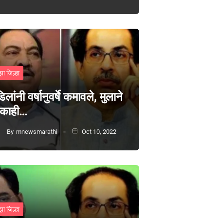
झा जिल्हा
िलांनी वर्षानुवर्षे कमावले, मुलाने
 काही…
By
mnewsmarathi
Oct 10, 2022
झा जिल्हा