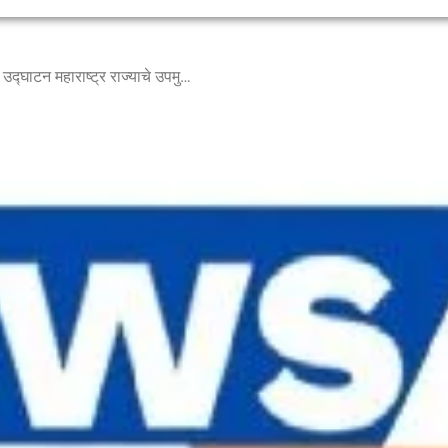
ओम साई इव्हेंट मॅनेजमेंट कंपनी चे उद्घाटन महाराष्ट्र राज्याचे उपमुख्यमंत्री अजित पवार यांच्या हस्ते संपन्न