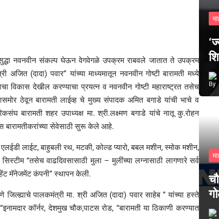
मा
‘ज
शि
ती सुद्धा नवनवीन संकल्प घेऊन वेगवेगळे उपक्रम राबवले जातात ते उपक्रम
मंत्री अजित (दादा) पवार” यांच्या माध्यमातून नवनवीन गोष्टी बारामती मध्ये
राचा विकास देखील करण्याचा प्रयत्न व नवनवीन गोष्टी महाराष्ट्रत तसेच
ासमोर ठेवून बारामती लाईव्ह चे मुख्य संपादक अमित बगाडे यांची भाचे व
रिकसंघ बारामती शहर उपाध्यक्ष मा. श्री.लक्ष्मण बगाडे यांचे नातू कु.रोहन
स बारामतीकरांच्या सेवेसाठी सुरू केले आहे.
 , एलईडी लाईट, बाहुबली रथ, मटकी, कोल्ड प्यारो, बबल मशीन, स्मोक मशीन,
मा
सिस्टीम “तसेच वाढदिवसासाठी मुला – मुलींच्या लग्नासाठी लागणारे सर्व
ेंट मॅनेजमेंट कंपनी” स्थापन केली.
चौ
गो
े जिल्ह्याचे पालकमंत्री मा. श्री अजित (दादा) पवार साहेब ” यांच्या हस्ते
“इनामदार कॉर्नर, देशमुख चौक,पाटस रोड, “बारामती या ठिकाणी करण्यात