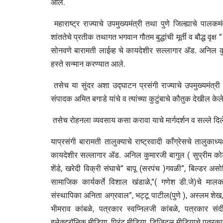
आले.
महाराष्ट्र राज्याचे उपमुख्यमंत्री तथा पुणे जिल्ह्याचे पालक
शांततेचे प्रतीक तथागत भगवान गौतम बुद्धांची मूर्ती व बौद्ध वृक्
सोनवणे बारामती लाईव्ह चे कायदेशीर सल्लागार ॲड. अनिल कुमार
हस्ते सन्मान करण्यात आले.
तसेच या सुंदर अशा उद्घाटन प्रसंगी राज्याचे उपमुख्यमंत्री
संपादक अमित बगाडे यांचे व त्यांच्या कुटुंबाचे कौतुक देखील केले
तसेच रोहनला व्यवसाय कसा करावा याचे मार्गदर्शन व सल्ले दिल
याप्रसंगी बारामती तालुक्याचे राष्ट्रवादी काँग्रेसचे तालुक
कायदेशीर सल्लागार ॲड. अनिल कुमारजी बागुल ( सुप्रीम कोर्ट
शेंडे, खरेदी विक्री संघाचे” बापू (सरपंच )गवळी”, बिल्डर असोस
सामाजिक कार्यकर्ते विशाल खंडाळे,”( गणेश डी.जे)चे मालक
संस्थापिका अनिता अग्रवाल”, भट्टू पाटील(पुणे ), अस्लम शेख
भीमराव कांबळे, पत्रकार स्वप्निलजी कांबळे, पत्रकार स
इलेक्ट्रॉनिक मीडिया, प्रिंट मीडिया, डिजिटल मीडियाचे पत्रकार 