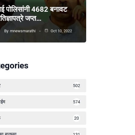
ंबई पोलिसांनी 4682 बनावट
रतिज्ञापत्रे जप्त…
By
mnewsmarathi
Oct 10, 2022
egories
र
502
ाईम
574
ळ
20
्या बातम्या
131