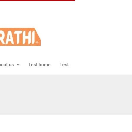
out us
Test home
Test