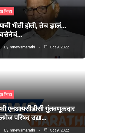
झा जिल्हा
्याची भीती होती, तेच झालं…
वसेनेचं…
By
mnewsmarathi
Oct 9, 2022
झा जिल्हा
थी एनआयसीडीसी गुंतवणूकदार
लमेज परिषद उद्या…
By
mnewsmarathi
Oct 9, 2022