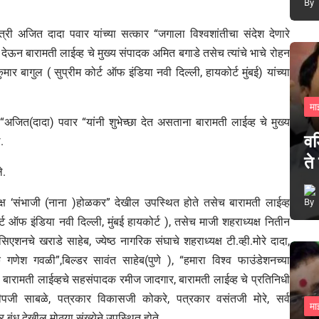
मंत्री अजित दादा पवार यांच्या सत्कार “जगाला विश्वशांतीचा संदेश देणारे
ष ” देऊन बारामती लाईव्ह चे मुख्य संपादक अमित बगाडे तसेच त्यांचे भाचे रोहन
 बागुल ( सुप्रीम कोर्ट ऑफ इंडिया नवी दिल्ली, हायकोर्ट मुंबई) यांच्या
मा
 “अजित(दादा) पवार “यांनी शुभेच्छा देत असताना बारामती लाईव्ह चे मुख्य
वड
.
ते
े.
ाध्यक्ष ‘संभाजी (नाना )होळकर” देखील उपस्थित होते तसेच बारामती लाईव्ह
 ऑफ इंडिया नवी दिल्ली, मुंबई हायकोर्ट ), तसेच माजी शहराध्यक्ष नितीन
िएशनचे खराडे साहेब, ज्येष्ठ नागरिक संघाचे शहराध्यक्ष टी.व्ही.मोरे दादा,
 गणेश गवळी”,बिल्डर सावंत साहेब(पुणे ), “हमारा विश्व फाउंडेशनच्या
, बारामती लाईव्हचे सहसंपादक रमीज जादगार, बारामती लाईव्ह चे प्रतिनिधी
ंदीपजी साबळे, पत्रकार विकासजी कोकरे, पत्रकार वसंतजी मोरे, सर्व
मा
बंधू देखील मोठ्या संख्येने उपस्थित होते.