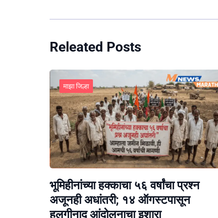
Releated Posts
माझा जिल्हा
भूमिहीनांच्या हक्काचा ५६ वर्षांचा प्रश्न
अजूनही अधांतरी; १४ ऑगस्टपासून
हलगीनाद आंदोलनाचा इशारा