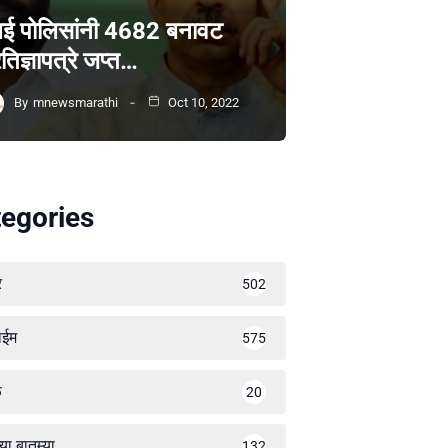
ंबई पोलिसांनी 4682 बनावट
रतिज्ञापत्रे जप्त…
By
mnewsmarathi
Oct 10, 2022
egories
र
502
ाईम
575
ळ
20
्या बातम्या
132