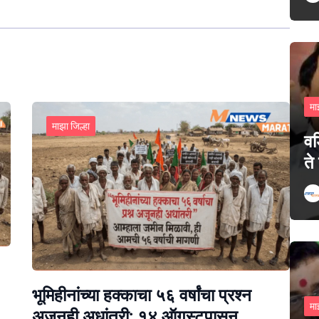
मा
माझा जिल्हा
वड
ते
भूमिहीनांच्या हक्काचा ५६ वर्षांचा प्रश्न
मा
अजूनही अधांतरी; १४ ऑगस्टपासून