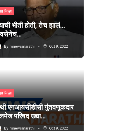
झा जिल्हा
्याची भीती होती, तेच झालं…
वसेनेचं…
By
mnewsmarathi
Oct 9, 2022
झा जिल्हा
थी एनआयसीडीसी गुंतवणूकदार
लमेज परिषद उद्या…
By
mnewsmarathi
Oct 9, 2022