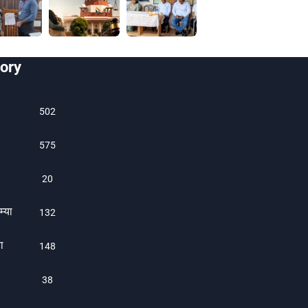
ory
502
575
20
म्या
132
ा
1482
38