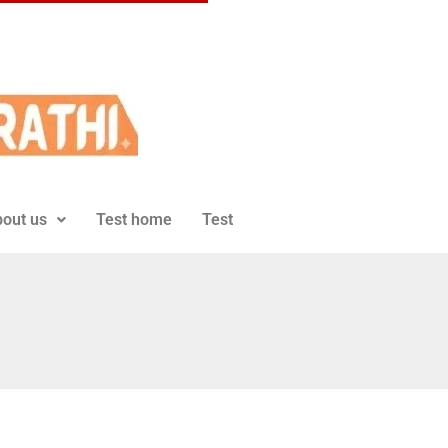
out us
Test home
Test