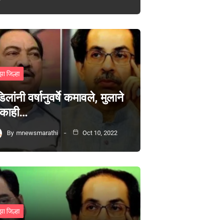
झा जिल्हा
िलांनी वर्षानुवर्षे कमावले, मुलाने
 काही…
By
mnewsmarathi
Oct 10, 2022
झा जिल्हा