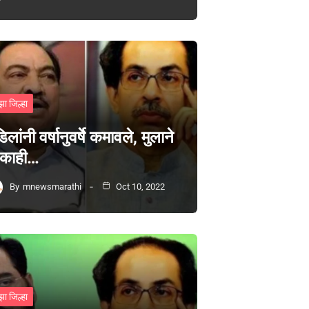
झा जिल्हा
िलांनी वर्षानुवर्षे कमावले, मुलाने
 काही…
By
mnewsmarathi
Oct 10, 2022
झा जिल्हा