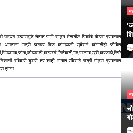
मा
‘ज
शि
ळी पाऊस पडल्यामुळे शेतात पाणी साठून शेतातील पिकांचे मोठ्या प्रमाणात
रू असताना रात्री घरावर विज कोसळली सुदैवाने कोणतीही जीवित
पिंपळगाव,जोगा,कोळवाडी,वाटखळे,सितेवाडी,मढ,पारगाव,खूबी,करंजाळे,खिरेश्वर,सांगन
 ठिकाणी रविवारी दुपारी तर काही भागात रविवारी रात्री मोठ्या प्रमाणात
ऊस झाला.
मा
चौ
गो