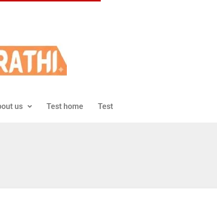
out us
Test home
Test