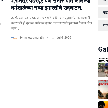
श्रीक्षेत्र पंढरपूर येथे उभारण्यात आलेल्या
धर्मशाळेच्या नव्या इमारतीचे उद्घाटन.
माझ
उपसंपादक- अक्षय थोरात मंचर आणि आंबेगाव तालुक्यातील ग्रामस्थांनी
उभारलेली ही सुसज्ज धर्मशाळा हजारो वारकऱ्यांसाठी हक्काचा निवारा ठरेल
स
रा
आणि…
By
mnewsmarathi
Jul 4, 2026
Gal