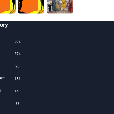
ory
502
574
20
म्या
131
ा
1480
38