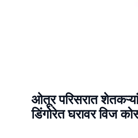
ओतूर परिसरात शेतकऱ्
डिंगोरेत घरावर विज क