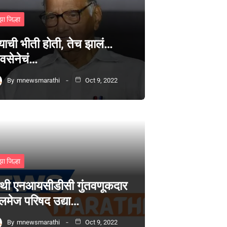
झा जिल्हा
्याची भीती होती, तेच झालं…
वसेनेचं…
By
mnewsmarathi
Oct 9, 2022
ोरे,कोपरे,मांडवे,मुथाळणे
झा जिल्हा
थी एनआयसीडीसी गुंतवणूकदार
लमेज परिषद उद्या…
By
mnewsmarathi
Oct 9, 2022