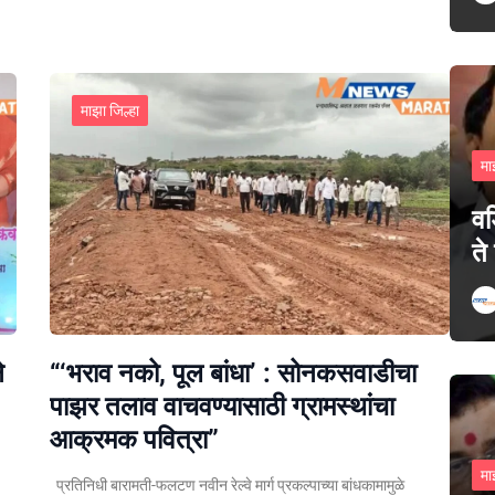
माझा जिल्हा
मा
वड
ते
े
“‘भराव नको, पूल बांधा’ : सोनकसवाडीचा
पाझर तलाव वाचवण्यासाठी ग्रामस्थांचा
आक्रमक पवित्रा”
मा
प्रतिनिधी बारामती-फलटण नवीन रेल्वे मार्ग प्रकल्पाच्या बांधकामामुळे