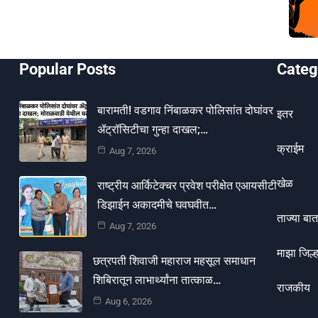
Popular Posts
Categ
बारामती! वडगाव निंबाळकर पोलिसांत दोघांवर
इतर
ॲट्रॉसिटीचा गुन्हा दाखल;…
क्राईम
Aug 7, 2026
खेळ
राष्ट्रीय आर्किटेक्चर प्रवेश परीक्षेत एआयसीटी
डिझाईन अकादमीचे घवघवीत…
ताज्या बात
Aug 7, 2026
माझा जिल्ह
छत्रपती शिवाजी महाराज महसूल समाधान
शिबिरातून लाभार्थ्यांना तात्काळ…
राजकीय
Aug 6, 2026