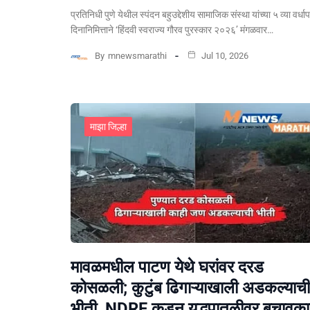
प्रतिनिधी पुणे येथील स्पंदन बहुउद्देशीय सामाजिक संस्था यांच्या ५ व्या वर्धा
दिनानिमित्ताने ‘हिंदवी स्वराज्य गौरव पुरस्कार २०२६’ मंगळवार…
By
mnewsmarathi
Jul 10, 2026
माझा जिल्हा
मावळमधील पाटण येथे घरांवर दरड
कोसळली; कुटुंब ढिगाऱ्याखाली अडकल्याची
भीती, NDRF कडून युद्धपातळीवर बचावकार