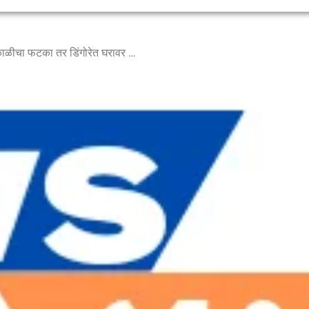
ओतूर परिसरात शेतकऱ्यांना अवकाळीचा फटका तर डिंगोरेत घरावर विज कोसळली