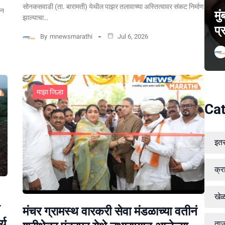
सोनकसवाडी (ता. बारामती) येथील पाझर तलावाच्या अस्तित्वावर संकट निर्माण
पन
मु
झाल्याचा…
प्
By
mnewsmarathi
Jul 6, 2026
माझा जिल्हा
Cat
इत
क्र
खे
मंचर ग्रामस्थ वारकरी सेवा मंडळाच्या वतीनं
्य
ताज