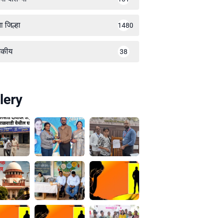
ा जिल्हा
1480
जकीय
38
lery