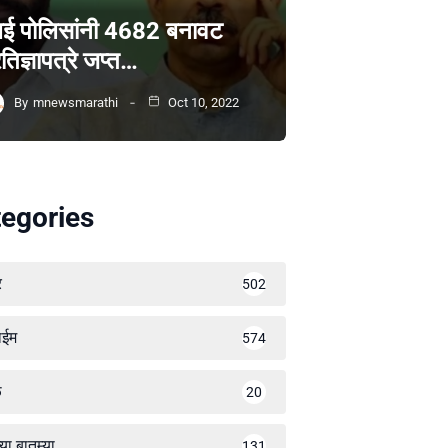
ंबई पोलिसांनी 4682 बनावट
रतिज्ञापत्रे जप्त…
By
mnewsmarathi
Oct 10, 2022
egories
र
502
ाईम
574
ळ
20
्या बातम्या
131