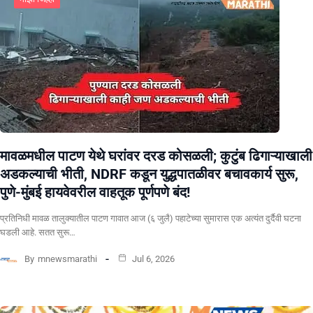
मावळमधील पाटण येथे घरांवर दरड कोसळली; कुटुंब ढिगाऱ्याखाली
अडकल्याची भीती, NDRF कडून युद्धपातळीवर बचावकार्य सुरू,
पुणे-मुंबई हायवेवरील वाहतूक पूर्णपणे बंद!
​प्रतिनिधी मावळ तालुक्यातील पाटण गावात आज (६ जुलै) पहाटेच्या सुमारास एक अत्यंत दुर्दैवी घटना
घडली आहे. सतत सुरू…
By
mnewsmarathi
Jul 6, 2026