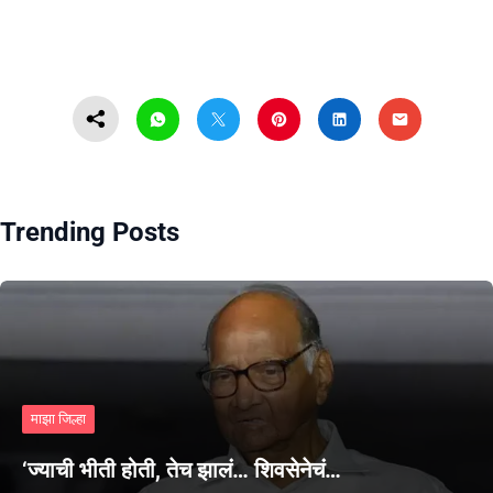
Trending Posts
माझा जिल्हा
‘ज्याची भीती होती, तेच झालं… शिवसेनेचं…