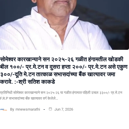
सोमेश्वर कारखान्याने सन २०२५-२६ गळीत हंगामतील खोडकी
बील १००/- प्र.मे.टन व दुसरा हप्ता २००/- प्र.मे.टन असे एकुण
३००/-दूति मे.टन तात्काळ सभासदांच्या बैंक खात्यावर जमा
करावे. :-श्री सतिश काकडे
प्रतिनिधी सोमेश्वर कारखान्याने सन २०२५-२६ या गळीत हंगामात पहिली उचल ३३००/- प्र.मे.टन
F.R.P सभासदांच्या बँक खात्यावर वर्ग केलेले…
By
mnewsmarathi
Jun 7, 2026