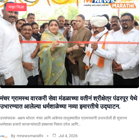
माझा जिल्हा
मंचर ग्रामस्थ वारकरी सेवा मंडळाच्या वतीनं श्रीक्षेत्र पंढरपूर येथे
उभारण्यात आलेल्या धर्मशाळेच्या नव्या इमारतीचे उद्घाटन.
उपसंपादक- अक्षय थोरात मंचर आणि आंबेगाव तालुक्यातील ग्रामस्थांनी उभारलेली ही सुसज्ज
धर्मशाळा हजारो वारकऱ्यांसाठी हक्काचा निवारा ठरेल आणि…
By
mnewsmarathi
Jul 4, 2026