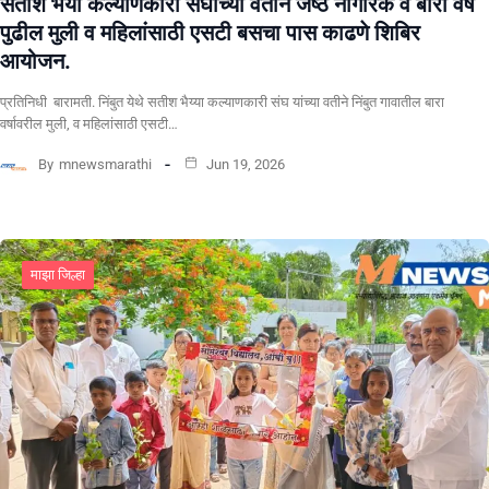
सतीश भैया कल्याणकारी संघाच्या वतीने जेष्ठ नागरिक व बारा वर्षे
पुढील मुली व महिलांसाठी एसटी बसचा पास काढणे शिबिर
आयोजन.
प्रतिनिधी बारामती. निंबुत येथे सतीश भैय्या कल्याणकारी संघ यांच्या वतीने निंबुत गावातील बारा
वर्षावरील मुली, व महिलांसाठी एसटी…
By
mnewsmarathi
Jun 19, 2026
माझा जिल्हा