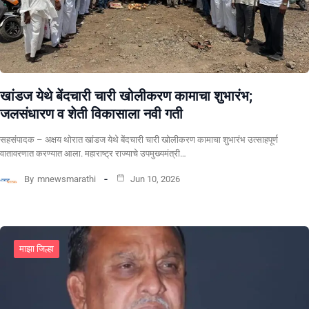
खांडज येथे बेंदचारी चारी खोलीकरण कामाचा शुभारंभ;
जलसंधारण व शेती विकासाला नवी गती
सहसंपादक – अक्षय थोरात खांडज येथे बेंदचारी चारी खोलीकरण कामाचा शुभारंभ उत्साहपूर्ण
वातावरणात करण्यात आला. महाराष्ट्र राज्याचे उपमुख्यमंत्री…
By
mnewsmarathi
Jun 10, 2026
माझा जिल्हा