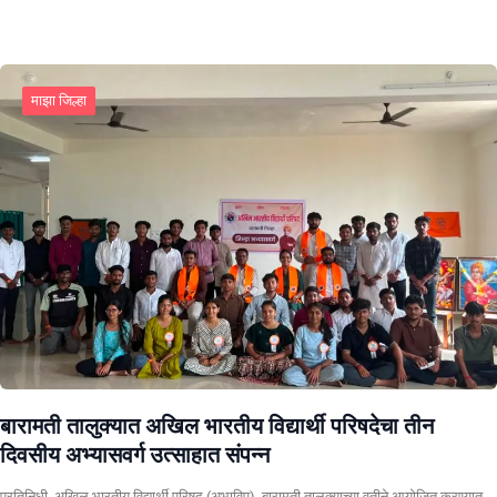
माझा जिल्हा
बारामती तालुक्यात अखिल भारतीय विद्यार्थी परिषदेचा तीन
दिवसीय अभ्यासवर्ग उत्साहात संपन्न
प्रतिनिधी अखिल भारतीय विद्यार्थी परिषद (अभाविप), बारामती तालुक्याच्या वतीने आयोजित करण्यात