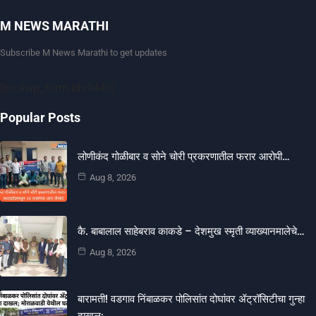
M NEWS MARATHI
Subscribe M News Marathi to get updates
[mc4wp_form id=9440]
Popular Posts
लोणीकंद गोळीबार व सोने चोरी प्रकरणातील फरार आरोपी…
Aug 8, 2026
कै. बाबालाल साहेबराव काकडे – देशमुख स्मृती व्याख्यानमालेचे…
Aug 8, 2026
बारामती! वडगाव निंबाळकर पोलिसांत दोघांवर ॲट्रॉसिटीचा गुन्हा
दाखल;…