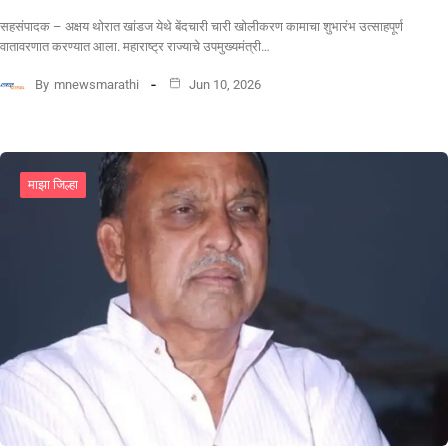
सहसंपादक – अक्षय थोरात खांडज येथे बेंदचारी चारी खोलीकरण कामाचा शुभारंभ उत्साहपूर्ण
वातावरणात करण्यात आला. महाराष्ट्र राज्याचे उपमुख्यमंत्री…
By
mnewsmarathi
Jun 10, 2026
माझा जिल्हा