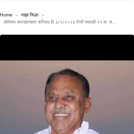
Home
माझा जिल्हा
सोमेश्वर कारखान्यावर शनिवार दि ३/२/२०२४ रोजी सकाळी ११ वा. संचालक मंडळास उस तोडीबाबत जाब विचारण्यासाठी भव्य मोर्चा…… :- श्री सतिशराव काकडे