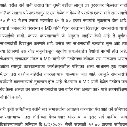
आहे. वरील सर्व बाबी लक्षात घेता तुम्ही वशीला लावुन तर पुरस्कार मिळवला नाही
ना? कारखाना परिपत्रकानुसार उस वेळेत न गेल्याने प्रत्येक एकरा मागे सभासदांचे
१० ते १२ मे.टन उसाचे म्हणजेच ३५ ते ४० हजार रूपयांचे नुकसान होत आहे.
त्याची जबाबदारी चेअरमन व MD यांनी घेवुन स्वतःच्या खिशातुन सभासदांना याची
भरपाईची द्यावी. कारण कारखान्याने जे अनुदान जाहीर केले आहे ते पुर्णतः
सभासदांची दिशाभुल करणारे आहे. तसेच ज्या सभासदांची उसतोड सुरू आहे त्या
त्या ठिकाणी उस तोड मजुरांकडुन बहुतांश सगळीकडेच पैशांची मागणी होत आहे.
चेअरमन, संचालक मंडळ व MD यांनी जो गेटकेनचा कोवळा उस गाळपास आणत
आहेत त्यामुळे कारखान्याच्या कार्यक्षेत्रातील परिपक्व असा साधारण एक हजार
मे.टन उस दररोज बाहेरील कारखान्यास गाळपास जात आहे. त्यामुळे सभासदांचे
पर्यायाने कारखान्याचे नुकसान होत आहे. चेअरमन व MD यांनी वेळेत गेटकेन उस
बंद केला असता तर आता सभासदांचा उस बाहेर गेला असता का? याचे आत्मपरिक्षण
दोघांनी करावे.
तरी कृती समितीच्या वतीने सर्व सभासदांना आवाहन करण्यात येत आहे की सोमेश्वर
कारखान्याच्या उस तोडीच्या बेजबाबदार धोरणाचा व इतर सर्व बाबींचा जाब
विचारण्यासाठी शनिवार दि.३/२/२०२४ रोजी सकाळी ११.०० वाजता सोमेश्वर