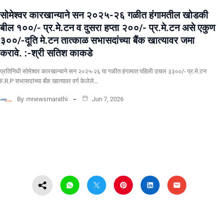
सोमेश्वर कारखान्याने सन २०२५-२६ गळीत हंगामतील खोडकी
बील १००/- प्र.मे.टन व दुसरा हप्ता २००/- प्र.मे.टन असे एकुण
३००/-दूति मे.टन तात्काळ सभासदांच्या बैंक खात्यावर जमा
करावे. :-श्री सतिश काकडे
प्रतिनिधी सोमेश्वर कारखान्याने सन २०२५-२६ या गळीत हंगामात पहिली उचल ३३००/- प्र.मे.टन
F.R.P सभासदांच्या बँक खात्यावर वर्ग केलेले…
By
mnewsmarathi
Jun 7, 2026