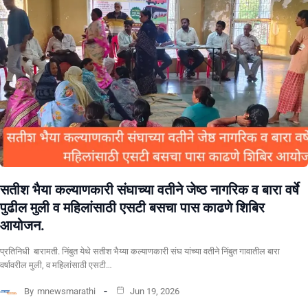
सतीश भैया कल्याणकारी संघाच्या वतीने जेष्ठ नागरिक व बारा वर्षे
पुढील मुली व महिलांसाठी एसटी बसचा पास काढणे शिबिर
आयोजन.
प्रतिनिधी बारामती. निंबुत येथे सतीश भैय्या कल्याणकारी संघ यांच्या वतीने निंबुत गावातील बारा
वर्षावरील मुली, व महिलांसाठी एसटी…
By
mnewsmarathi
Jun 19, 2026