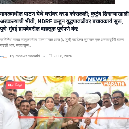
मावळमधील पाटण येथे घरांवर दरड कोसळली; कुटुंब ढिगाऱ्याखाली
अडकल्याची भीती, NDRF कडून युद्धपातळीवर बचावकार्य सुरू,
पुणे-मुंबई हायवेवरील वाहतूक पूर्णपणे बंद!
​प्रतिनिधी मावळ तालुक्यातील पाटण गावात आज (६ जुलै) पहाटेच्या सुमारास एक अत्यंत दुर्दैवी घटना
घडली आहे. सतत सुरू…
By
mnewsmarathi
Jul 6, 2026
माझा जिल्हा