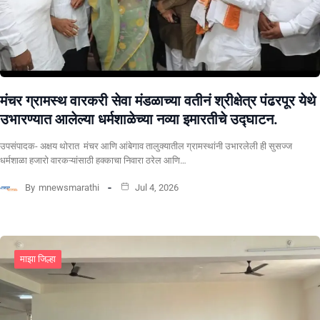
मंचर ग्रामस्थ वारकरी सेवा मंडळाच्या वतीनं श्रीक्षेत्र पंढरपूर येथे
उभारण्यात आलेल्या धर्मशाळेच्या नव्या इमारतीचे उद्घाटन.
उपसंपादक- अक्षय थोरात मंचर आणि आंबेगाव तालुक्यातील ग्रामस्थांनी उभारलेली ही सुसज्ज
धर्मशाळा हजारो वारकऱ्यांसाठी हक्काचा निवारा ठरेल आणि…
By
mnewsmarathi
Jul 4, 2026
माझा जिल्हा