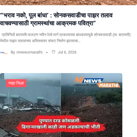
“‘भराव नको, पूल बांधा’ : सोनकसवाडीचा पाझर तलाव
वाचवण्यासाठी ग्रामस्थांचा आक्रमक पवित्रा”
प्रतिनिधी बारामती-फलटण नवीन रेल्वे मार्ग प्रकल्पाच्या बांधकामामुळे सोनकसवाडी (ता. बारामती)
येथील पाझर तलावाच्या अस्तित्वावर संकट निर्माण झाल्याचा…
By
mnewsmarathi
Jul 6, 2026
माझा जिल्हा