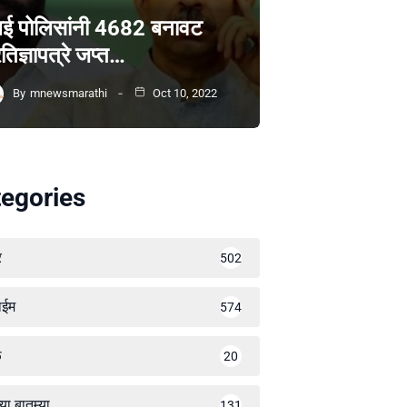
ंबई पोलिसांनी 4682 बनावट
रतिज्ञापत्रे जप्त…
By
mnewsmarathi
Oct 10, 2022
egories
र
502
ाईम
574
ळ
20
्या बातम्या
131