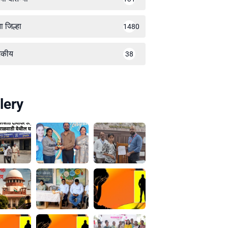
ा जिल्हा
1480
जकीय
38
lery