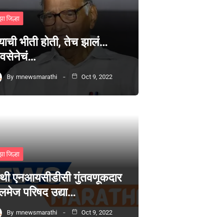
झा जिल्हा
्याची भीती होती, तेच झालं…
वसेनेचं…
By
mnewsmarathi
Oct 9, 2022
झा जिल्हा
थी एनआयसीडीसी गुंतवणूकदार
लमेज परिषद उद्या…
By
mnewsmarathi
Oct 9, 2022