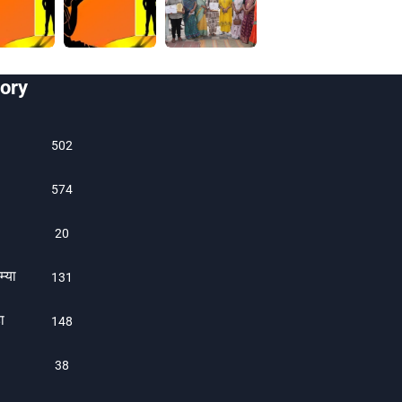
ory
502
574
20
म्या
131
ा
1480
38