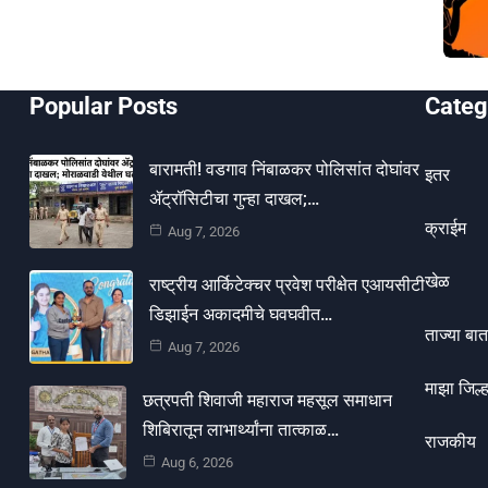
Popular Posts
Categ
बारामती! वडगाव निंबाळकर पोलिसांत दोघांवर
इतर
ॲट्रॉसिटीचा गुन्हा दाखल;…
क्राईम
Aug 7, 2026
खेळ
राष्ट्रीय आर्किटेक्चर प्रवेश परीक्षेत एआयसीटी
डिझाईन अकादमीचे घवघवीत…
ताज्या बात
Aug 7, 2026
माझा जिल्ह
छत्रपती शिवाजी महाराज महसूल समाधान
शिबिरातून लाभार्थ्यांना तात्काळ…
राजकीय
Aug 6, 2026