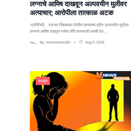
लग्नाचे आमिष दाखवून अल्पवयीन मुलीवर
अत्याचार; आरोपीला तात्काळ अटक
प्रतिनिधी : वडगाव निंबाळकर पोलीस ठाण्याच्या हद्दीत अल्पवयीन मुलीला
लग्नाचे आमिष दाखवून तसेच जीवे मारण्याची धमकी देत…
By
mnewsmarathi
Aug 5, 2026
क्राईम