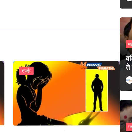
मा
वड
ते
क्राईम
मा