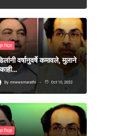
झा जिल्हा
िलांनी वर्षानुवर्षे कमावले, मुलाने
 काही…
By
mnewsmarathi
Oct 10, 2022
झा जिल्हा