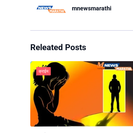
mnewsmarathi
Releated Posts
क्राईम