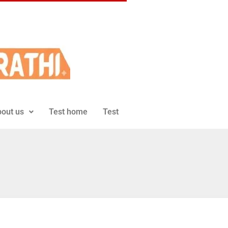
out us
Test home
Test