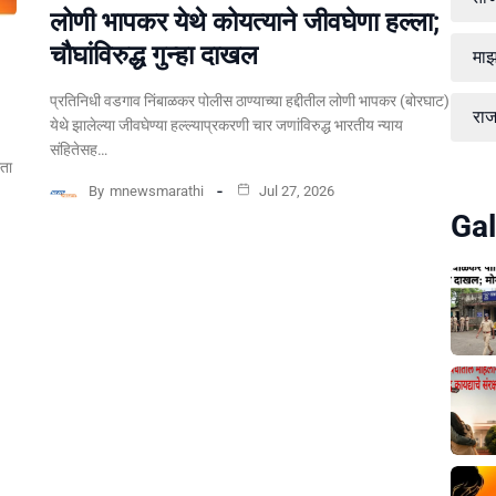
लोणी भापकर येथे कोयत्याने जीवघेणा हल्ला;
चौघांविरुद्ध गुन्हा दाखल
माझ
प्रतिनिधी वडगाव निंबाळकर पोलीस ठाण्याच्या हद्दीतील लोणी भापकर (बोरघाट)
रा
येथे झालेल्या जीवघेण्या हल्ल्याप्रकरणी चार जणांविरुद्ध भारतीय न्याय
संहितेसह…
्ता
By
mnewsmarathi
Jul 27, 2026
Gal