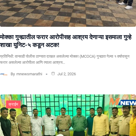
मोक्का गुन्ह्यातील फरार आरोपीसह आश्रय देणाऱ्या इसमाला गुन्हे
शाखा युनिट-५ कडून अटक!
प्रतिनिधी: वानवडी पोलीस ठाण्यात दाखल असलेल्या मोक्का (MCOCA) गुन्ह्यात गेल्या १ वर्षापासून
फरार असलेल्या आरोपीला आणि त्याला आश्रय…
By
mnewsmarathi
Jul 2, 2026
क्राईम