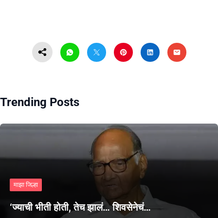
Trending Posts
माझा जिल्हा
‘ज्याची भीती होती, तेच झालं… शिवसेनेचं…