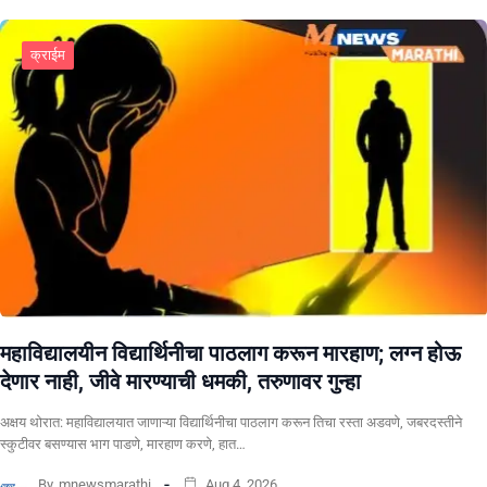
क्राईम
महाविद्यालयीन विद्यार्थिनीचा पाठलाग करून मारहाण; लग्न होऊ
देणार नाही, जीवे मारण्याची धमकी, तरुणावर गुन्हा
अक्षय थोरात: महाविद्यालयात जाणाऱ्या विद्यार्थिनीचा पाठलाग करून तिचा रस्ता अडवणे, जबरदस्तीने
स्कुटीवर बसण्यास भाग पाडणे, मारहाण करणे, हात…
By
mnewsmarathi
Aug 4, 2026