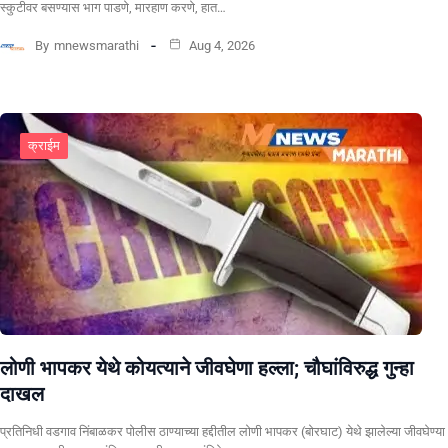
स्कुटीवर बसण्यास भाग पाडणे, मारहाण करणे, हात…
By
mnewsmarathi
Aug 4, 2026
क्राईम
लोणी भापकर येथे कोयत्याने जीवघेणा हल्ला; चौघांविरुद्ध गुन्हा
दाखल
प्रतिनिधी वडगाव निंबाळकर पोलीस ठाण्याच्या हद्दीतील लोणी भापकर (बोरघाट) येथे झालेल्या जीवघेण्या