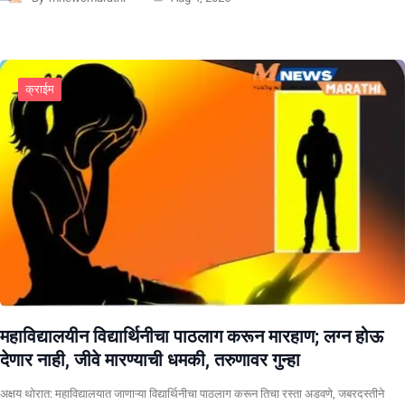
क्राईम
महाविद्यालयीन विद्यार्थिनीचा पाठलाग करून मारहाण; लग्न होऊ
देणार नाही, जीवे मारण्याची धमकी, तरुणावर गुन्हा
अक्षय थोरात: महाविद्यालयात जाणाऱ्या विद्यार्थिनीचा पाठलाग करून तिचा रस्ता अडवणे, जबरदस्तीने