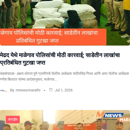
​मेढद येथे माळेगाव पोलिसांची मोठी कारवाई; साडेतीन लाखांचा
प्रतिबंधित गुटखा जप्त
सहसंपादक- अक्षय थोरात पुणे ग्रामीणचे पोलीस अधीक्षक संदीपसिंह गिल्ल आणि अपर पोलीस अधीक्षक
गणेश बिरादार यांच्या आदेशानुसार, माळेगाव…
By
mnewsmarathi
Jul 1, 2026
क्राईम