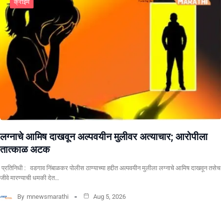
क्राईम
लग्नाचे आमिष दाखवून अल्पवयीन मुलीवर अत्याचार; आरोपीला
तात्काळ अटक
प्रतिनिधी : वडगाव निंबाळकर पोलीस ठाण्याच्या हद्दीत अल्पवयीन मुलीला लग्नाचे आमिष दाखवून तसेच
जीवे मारण्याची धमकी देत…
By
mnewsmarathi
Aug 5, 2026