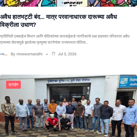
अवैध हातभट्टी बंद… मात्र परवानाधारक दारूच्या अवैध
विक्रीला उधाण?
प्रतिनिधी एक्साईज विभाग आणि पोलिसांच्या कारवाईकडे नागरिकांचे लक्ष हडपसर परिसरात अवैध
दारूच्या सेवनामुळे झालेल्या मृत्यूच्या घटनेनंतर राज्यभरात पोलिस…
By
mnewsmarathi
Jul 3, 2026
क्राईम