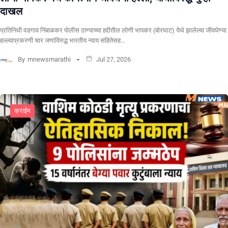
दाखल
प्रतिनिधी वडगाव निंबाळकर पोलीस ठाण्याच्या हद्दीतील लोणी भापकर (बोरघाट) येथे झालेल्या जीवघेण्या
हल्ल्याप्रकरणी चार जणांविरुद्ध भारतीय न्याय संहितेसह…
By
mnewsmarathi
Jul 27, 2026
क्राईम