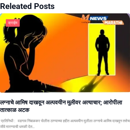
Releated Posts
क्राईम
लग्नाचे आमिष दाखवून अल्पवयीन मुलीवर अत्याचार; आरोपीला
तात्काळ अटक
प्रतिनिधी : वडगाव निंबाळकर पोलीस ठाण्याच्या हद्दीत अल्पवयीन मुलीला लग्नाचे आमिष दाखवून तसेच
जीवे मारण्याची धमकी देत…