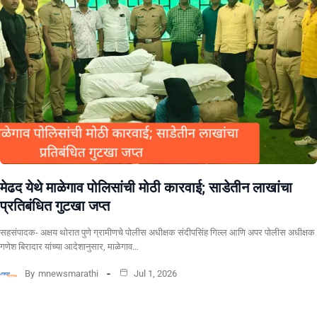
​मेढद येथे माळेगाव पोलिसांची मोठी कारवाई; साडेतीन लाखांचा
प्रतिबंधित गुटखा जप्त
सहसंपादक- अक्षय थोरात पुणे ग्रामीणचे पोलीस अधीक्षक संदीपसिंह गिल्ल आणि अपर पोलीस अधीक्षक
गणेश बिरादार यांच्या आदेशानुसार, माळेगाव…
By
mnewsmarathi
Jul 1, 2026