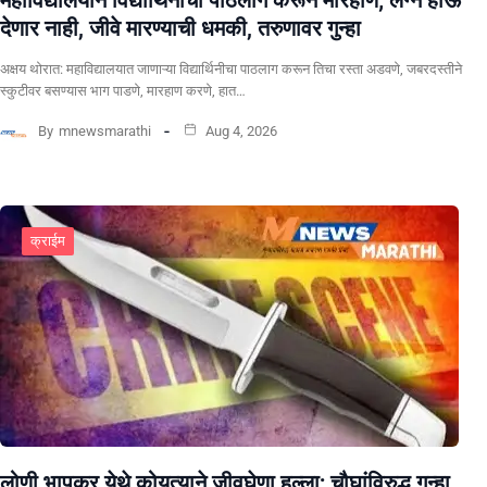
देणार नाही, जीवे मारण्याची धमकी, तरुणावर गुन्हा
अक्षय थोरात: महाविद्यालयात जाणाऱ्या विद्यार्थिनीचा पाठलाग करून तिचा रस्ता अडवणे, जबरदस्तीने
स्कुटीवर बसण्यास भाग पाडणे, मारहाण करणे, हात…
By
mnewsmarathi
Aug 4, 2026
क्राईम
लोणी भापकर येथे कोयत्याने जीवघेणा हल्ला; चौघांविरुद्ध गुन्हा