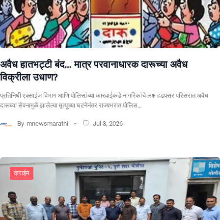
अवैध हातभट्टी बंद… मात्र परवानाधारक दारूच्या अवैध
विक्रीला उधाण?
प्रतिनिधी एक्साईज विभाग आणि पोलिसांच्या कारवाईकडे नागरिकांचे लक्ष हडपसर परिसरात अवैध
दारूच्या सेवनामुळे झालेल्या मृत्यूच्या घटनेनंतर राज्यभरात पोलिस…
By
mnewsmarathi
Jul 3, 2026
क्राईम