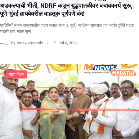
अडकल्याची भीती, NDRF कडून युद्धपातळीवर बचावकार्य सुरू,
पुणे-मुंबई हायवेवरील वाहतूक पूर्णपणे बंद!
​प्रतिनिधी मावळ तालुक्यातील पाटण गावात आज (६ जुलै) पहाटेच्या सुमारास एक अत्यंत दुर्दैवी घटना
घडली आहे. सतत सुरू…
By
mnewsmarathi
Jul 6, 2026
माझा जिल्हा