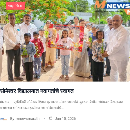
माझा जिल्हा
सोमेश्वर विद्यालयात नवागतांचे स्वागत
मोरगाव – प्रतिनिधी सोमेश्वर शिक्षण प्रसारक मंडळाच्या आंबी बुद्रुक येथील सोमेश्वर विद्यालयात
पाचवीच्या वर्गात दाखल झालेल्या नवीन विद्यार्थ्यांचे…
By
mnewsmarathi
Jun 15, 2026