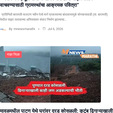
वाचवण्यासाठी ग्रामस्थांचा आक्रमक पवित्रा”
प्रतिनिधी बारामती-फलटण नवीन रेल्वे मार्ग प्रकल्पाच्या बांधकामामुळे सोनकसवाडी (ता. बारामती)
येथील पाझर तलावाच्या अस्तित्वावर संकट निर्माण झाल्याचा…
By
mnewsmarathi
Jul 6, 2026
माझा जिल्हा
मावळमधील पाटण येथे घरांवर दरड कोसळली; कुटुंब ढिगाऱ्याखाली