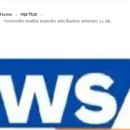
Home
माझा जिल्हा
*राज्यभरातील माध्यमिक शाळांमधील सर्वच शिक्षकेतर कर्मचाऱ्यांना २४ वर्षानंतरचा आश्र्वासित प्रगती योजनेचा लाभ मिळणार….. शिवाजी खांडेकर*