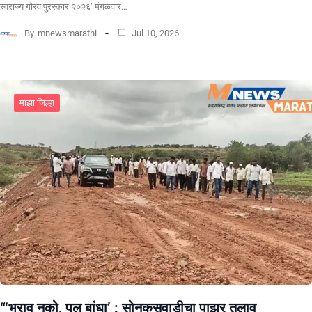
स्वराज्य गौरव पुरस्कार २०२६’ मंगळवार…
By
mnewsmarathi
Jul 10, 2026
माझा जिल्हा
“‘भराव नको, पूल बांधा’ : सोनकसवाडीचा पाझर तलाव