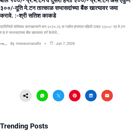
बील १००/- प्र.मे.टन व दुसरा हप्ता २००/- प्र.मे.टन असे एकुण
३००/-दूति मे.टन तात्काळ सभासदांच्या बैंक खात्यावर जमा
करावे. :-श्री सतिश काकडे
प्रतिनिधी सोमेश्वर कारखान्याने सन २०२५-२६ या गळीत हंगामात पहिली उचल ३३००/- प्र.मे.टन
F.R.P सभासदांच्या बँक खात्यावर वर्ग केलेले…
By
mnewsmarathi
Jun 7, 2026
Trending Posts