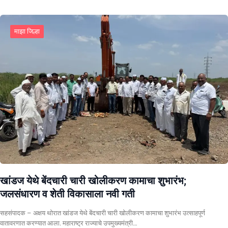
माझा जिल्हा
खांडज येथे बेंदचारी चारी खोलीकरण कामाचा शुभारंभ;
जलसंधारण व शेती विकासाला नवी गती
सहसंपादक – अक्षय थोरात खांडज येथे बेंदचारी चारी खोलीकरण कामाचा शुभारंभ उत्साहपूर्ण
वातावरणात करण्यात आला. महाराष्ट्र राज्याचे उपमुख्यमंत्री…