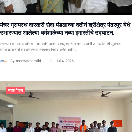
मंचर ग्रामस्थ वारकरी सेवा मंडळाच्या वतीनं श्रीक्षेत्र पंढरपूर येथे
उभारण्यात आलेल्या धर्मशाळेच्या नव्या इमारतीचे उद्घाटन.
उपसंपादक- अक्षय थोरात मंचर आणि आंबेगाव तालुक्यातील ग्रामस्थांनी उभारलेली ही सुसज्ज
धर्मशाळा हजारो वारकऱ्यांसाठी हक्काचा निवारा ठरेल आणि…
By
mnewsmarathi
Jul 4, 2026
माझा जिल्हा