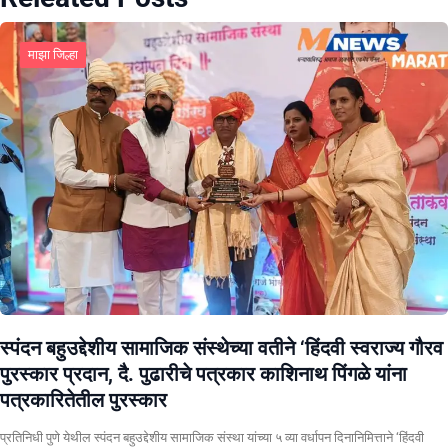
माझा जिल्हा
स्पंदन बहुउद्देशीय सामाजिक संस्थेच्या वतीने ‘हिंदवी स्वराज्य गौरव
पुरस्कार प्रदान, दै. पुढारीचे पत्रकार काशिनाथ पिंगळे यांना
पत्रकारितेतील पुरस्कार
प्रतिनिधी पुणे येथील स्पंदन बहुउद्देशीय सामाजिक संस्था यांच्या ५ व्या वर्धापन दिनानिमित्ताने ‘हिंदवी