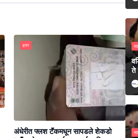
इतर
मा
वड
ते
अंधेरीत फ्लश टॅंकमधून सापडले शेकडो
मा