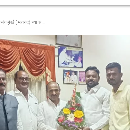
डि के पवार यांची महाराष्ट्र राज्य दूध महासंघ मुंबई ( महानंद) च्या संचालक पदी बिनविरोध निवड ! नागेश जाधव यांनी पुढील वाटचालीस दिल्या शुभेच्छा.