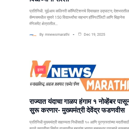
प्रतिनिधी. युईआय कलिनरी कॉम्पिटिशनचे दिमाखात उद्घाटन; देशभराती
कॅम्पसमधील सुमारे 150 विद्यार्थ्यांचा सहभाग हॉस्पिटॅलिटी आणि बिझनेस
मॅनेजमेंट क्षेत्रातील…
By
mnewsmarathi
Dec 19, 2025
इतर
राज्यात यंदाचा गाळप हंगाम १ नोव्हेंबर पासू
सुरू करणार- मुख्यमंत्री देवेंद्र फडणवीस
प्रतिनिधी मुख्यमंत्री सहाय्यता निधीसाठी १० आणि पूरग्रस्तांच्या मदतीसाठ
रुपये कपातीचा निर्णय राज्यातील बहुतांश भागात मुसळधार पावसाने नुकसा