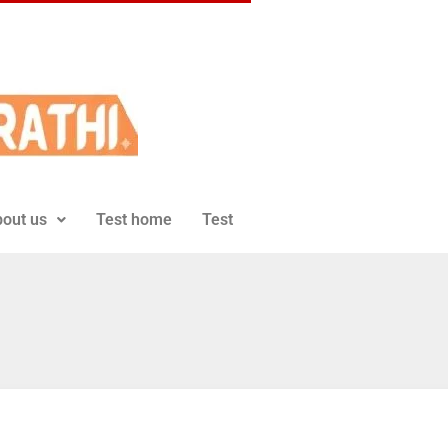
out us
Test home
Test