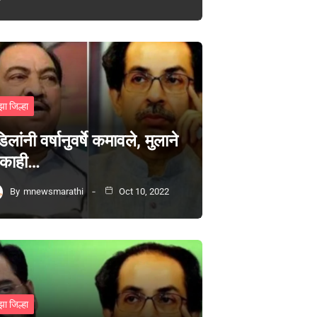
झा जिल्हा
िलांनी वर्षानुवर्षे कमावले, मुलाने
 काही…
By
mnewsmarathi
Oct 10, 2022
झा जिल्हा