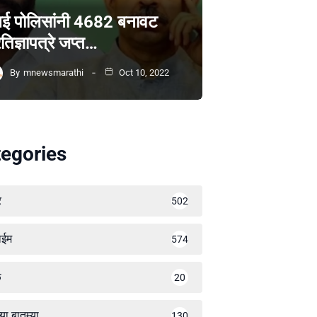
ंबई पोलिसांनी 4682 बनावट
रतिज्ञापत्रे जप्त…
By
mnewsmarathi
Oct 10, 2022
egories
र
502
ाईम
574
ळ
20
्या बातम्या
130