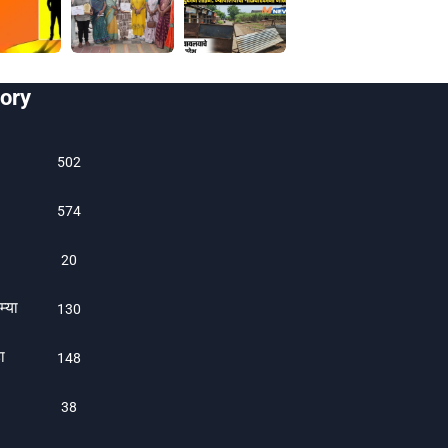
ory
502
574
20
म्या
130
ा
1480
38