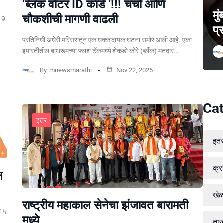
‘ब्लँक वोटर ID कार्ड ‘!!! चर्चा आणि
मु
चौकशीची मागणी वाढली
ल 9
प्
प्रतिनिधी अंधेरी परिसरातून एक धक्कादायक घटना समोर आली आहे. एका
इमारतीतील बाथरूमच्या फ्लश टॅंकमध्ये शेकडो कोरे (ब्लँक) मतदार…
By
mnewsmarathi
Nov 22, 2025
Cat
इतर
इत
क्र
न
खे
राष्ट्रीय महाकाल सेनेचा झंजावत बारामती
ी ५
मध्ये
ताज
न…