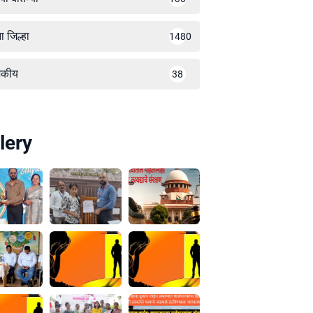
ा जिल्हा
1480
जकीय
38
lery