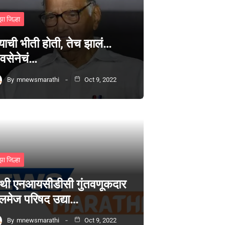
झा जिल्हा
्याची भीती होती, तेच झालं…
वसेनेचं…
By
mnewsmarathi
Oct 9, 2022
झा जिल्हा
थी एनआयसीडीसी गुंतवणूकदार
लमेज परिषद उद्या…
By
mnewsmarathi
Oct 9, 2022