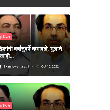
झा जिल्हा
िलांनी वर्षानुवर्षे कमावले, मुलाने
 काही…
By
mnewsmarathi
Oct 10, 2022
झा जिल्हा