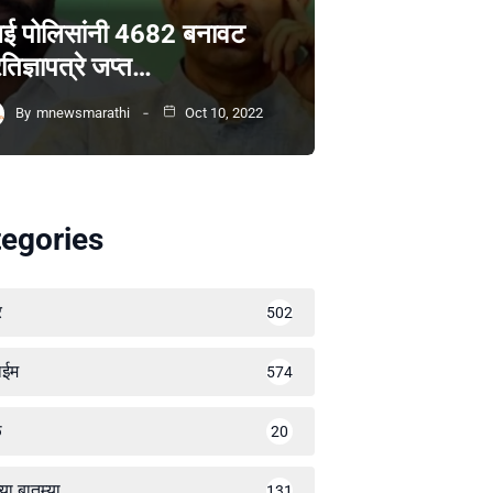
ंबई पोलिसांनी 4682 बनावट
रतिज्ञापत्रे जप्त…
By
mnewsmarathi
Oct 10, 2022
egories
र
502
ाईम
574
ळ
20
्या बातम्या
131