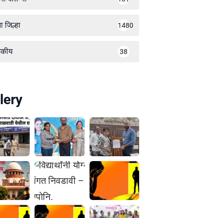
ा जिल्हा
1480
जकीय
38
lery