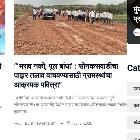
मु
प्
े
“‘भराव नको, पूल बांधा’ : सोनकसवाडीचा
Cat
पाझर तलाव वाचवण्यासाठी ग्रामस्थांचा
आक्रमक पवित्रा”
इत
प्रतिनिधी बारामती-फलटण नवीन रेल्वे मार्ग प्रकल्पाच्या बांधकामामुळे
सोनकसवाडी (ता. बारामती) येथील पाझर तलावाच्या अस्तित्वावर संकट निर्माण
क्र
पन
झाल्याचा…
खे
By
mnewsmarathi
Jul 6, 2026
ताज