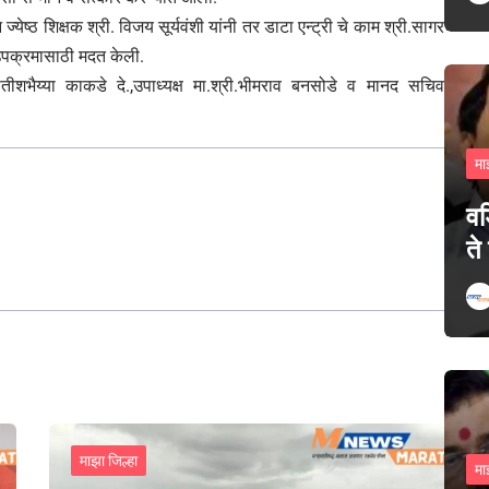
 ज्येष्ठ शिक्षक श्री. विजय सूर्यवंशी यांनी तर डाटा एन्ट्री चे काम श्री.सागर
ा उपक्रमासाठी मदत केली.
. सतीशभैय्या काकडे दे.,उपाध्यक्ष मा.श्री.भीमराव बनसोडे व मानद सचिव
मा
वड
ते
माझा जिल्हा
मा