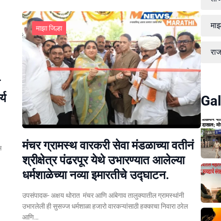
माझ
माझा जिल्हा
रा
्य
Gal
मंचर ग्रामस्थ वारकरी सेवा मंडळाच्या वतीनं
स
श्रीक्षेत्र पंढरपूर येथे उभारण्यात आलेल्या
धर्मशाळेच्या नव्या इमारतीचे उद्घाटन.
उपसंपादक- अक्षय थोरात मंचर आणि आंबेगाव तालुक्यातील ग्रामस्थांनी
उभारलेली ही सुसज्ज धर्मशाळा हजारो वारकऱ्यांसाठी हक्काचा निवारा ठरेल
आणि…