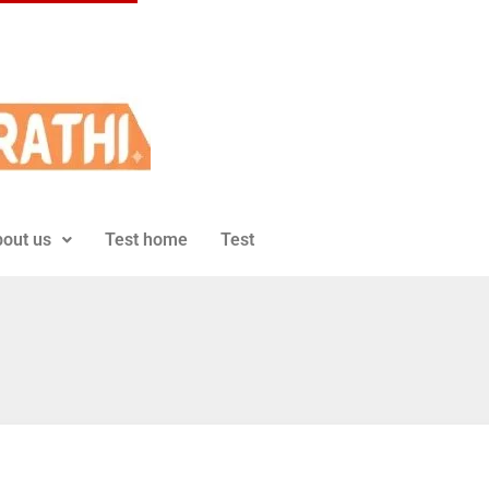
out us
Test home
Test