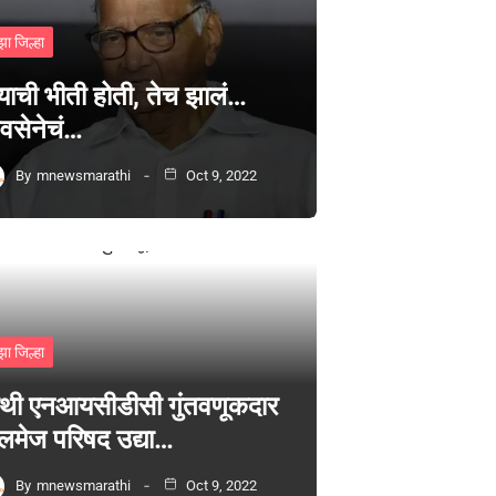
झा जिल्हा
्याची भीती होती, तेच झालं…
वसेनेचं…
By
mnewsmarathi
Oct 9, 2022
झा जिल्हा
थी एनआयसीडीसी गुंतवणूकदार
लमेज परिषद उद्या…
By
mnewsmarathi
Oct 9, 2022