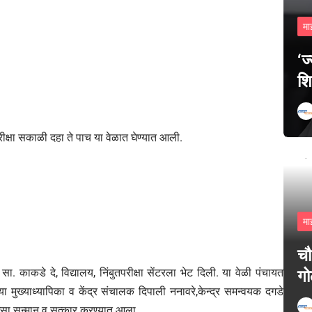
मा
‘ज
शि
परीक्षा सकाळी दहा ते पाच या वेळात घेण्यात आली.
मा
चौ
सा. काकडे दे, विद्यालय, निंबुतपरीक्षा सेंटरला भेट दिली. या वेळी पंचायत
गो
या मुख्याध्यापिका व केंद्र संचालक दिपाली ननावरे,केन्द्र समन्वयक दगडे
 असा सन्मान व सत्कार करण्यात आला.