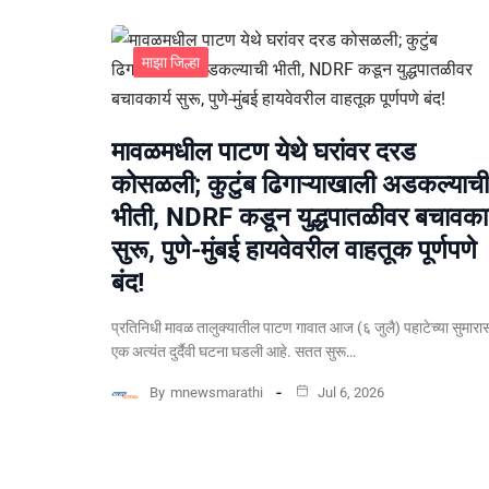
माझा जिल्हा
मावळमधील पाटण येथे घरांवर दरड
कोसळली; कुटुंब ढिगाऱ्याखाली अडकल्याची
भीती, NDRF कडून युद्धपातळीवर बचावकार
सुरू, पुणे-मुंबई हायवेवरील वाहतूक पूर्णपणे
बंद!
​प्रतिनिधी मावळ तालुक्यातील पाटण गावात आज (६ जुलै) पहाटेच्या सुमारा
एक अत्यंत दुर्दैवी घटना घडली आहे. सतत सुरू…
By
mnewsmarathi
Jul 6, 2026