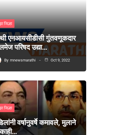
झा जिल्हा
थी एनआयसीडीसी गुंतवणूकदार
लमेज परिषद उद्या…
By
mnewsmarathi
Oct 9, 2022
झा जिल्हा
िलांनी वर्षानुवर्षे कमावले, मुलाने
 काही…