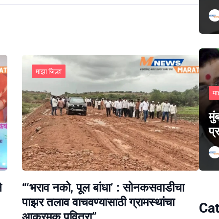
माझा जिल्हा
मा
मु
प्
े
“‘भराव नको, पूल बांधा’ : सोनकसवाडीचा
पाझर तलाव वाचवण्यासाठी ग्रामस्थांचा
Cat
आक्रमक पवित्रा”