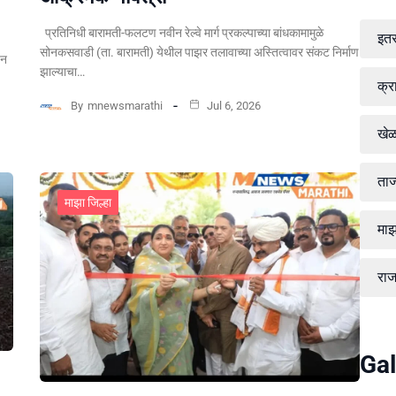
प्रतिनिधी बारामती-फलटण नवीन रेल्वे मार्ग प्रकल्पाच्या बांधकामामुळे
इत
सोनकसवाडी (ता. बारामती) येथील पाझर तलावाच्या अस्तित्वावर संकट निर्माण
पन
झाल्याचा…
क्र
By
mnewsmarathi
Jul 6, 2026
खे
ताज
माझा जिल्हा
माझ
रा
Gal