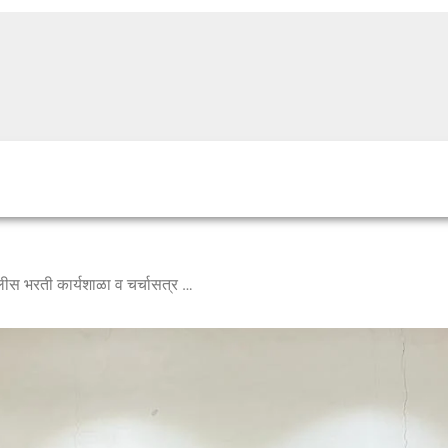
*मु.सा काकडे महाविद्यालयात पोलीस भरती कार्यशाळा व चर्चासत्र उत्साहात संपन्न*