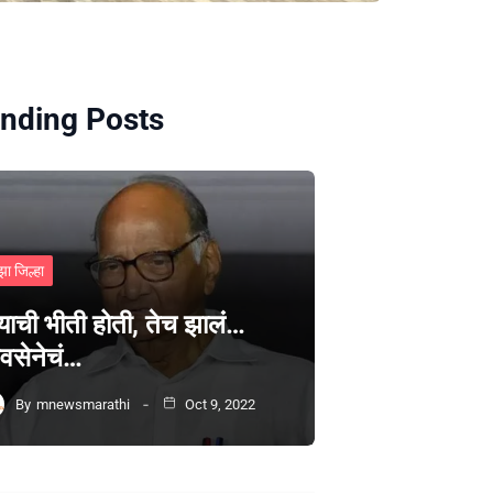
nding Posts
झा जिल्हा
्याची भीती होती, तेच झालं…
वसेनेचं…
By
mnewsmarathi
Oct 9, 2022