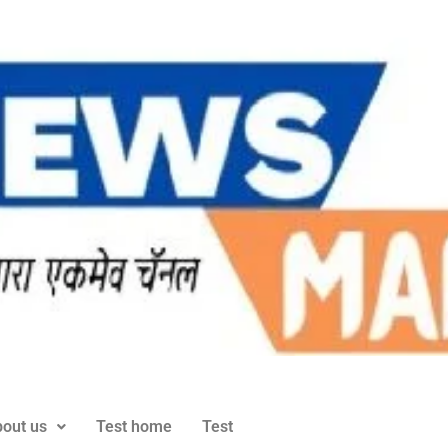
out us
Test home
Test