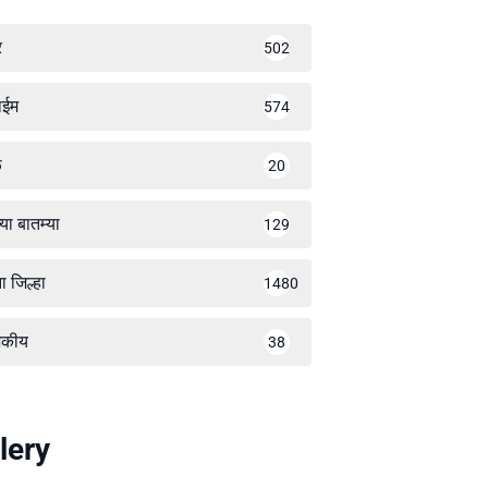
र
502
ाईम
574
ळ
20
्या बातम्या
129
ा जिल्हा
1480
जकीय
38
lery