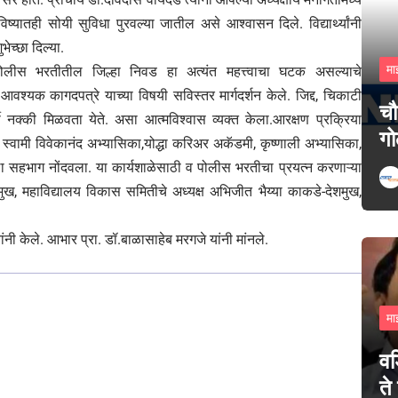
ष्यातही सोयी सुविधा पुरवल्या जातील असे आश्वासन दिले. विद्यार्थ्यांनी
च्छा दिल्या.
मा
 पोलीस भरतीतील जिल्हा निवड हा अत्यंत महत्त्वाचा घटक असल्याचे
वश्यक कागदपत्रे याच्या विषयी सविस्तर मार्गदर्शन केले. जिद्द, चिकाटी
चौ
 नक्की मिळवता येते. असा आत्मविश्वास व्यक्त केला.आरक्षण प्रक्रिया
गो
ठी स्वामी विवेकानंद अभ्यासिका,योद्धा करिअर अकॅडमी, कृष्णाली अभ्यासिका,
आपला सहभाग नोंदवला. या कार्यशाळेसाठी व पोलीस भरतीचा प्रयत्न करणाऱ्या
-देशमुख, महाविद्यालय विकास समितीचे अध्यक्ष अभिजीत भैय्या काकडे-देशमुख,
ंनी केले. आभार प्रा. डॉ.बाळासाहेब मरगजे यांनी मांनले.
मा
वड
ते