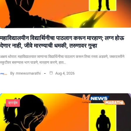
महाविद्यालयीन विद्यार्थिनीचा पाठलाग करून मारहाण; लग्न होऊ
देणार नाही, जीवे मारण्याची धमकी, तरुणावर गुन्हा
अक्षय थोरात: महाविद्यालयात जाणाऱ्या विद्यार्थिनीचा पाठलाग करून तिचा रस्ता अडवणे, जबरदस्तीने
स्कुटीवर बसण्यास भाग पाडणे, मारहाण करणे, हात…
By
mnewsmarathi
Aug 4, 2026
क्राईम