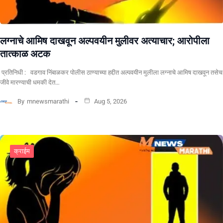
लग्नाचे आमिष दाखवून अल्पवयीन मुलीवर अत्याचार; आरोपीला
तात्काळ अटक
प्रतिनिधी : वडगाव निंबाळकर पोलीस ठाण्याच्या हद्दीत अल्पवयीन मुलीला लग्नाचे आमिष दाखवून तसेच
जीवे मारण्याची धमकी देत…
By
mnewsmarathi
Aug 5, 2026
क्राईम