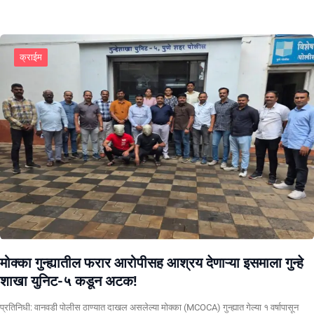
क्राईम
मोक्का गुन्ह्यातील फरार आरोपीसह आश्रय देणाऱ्या इसमाला गुन्हे
शाखा युनिट-५ कडून अटक!
प्रतिनिधी: वानवडी पोलीस ठाण्यात दाखल असलेल्या मोक्का (MCOCA) गुन्ह्यात गेल्या १ वर्षापासून