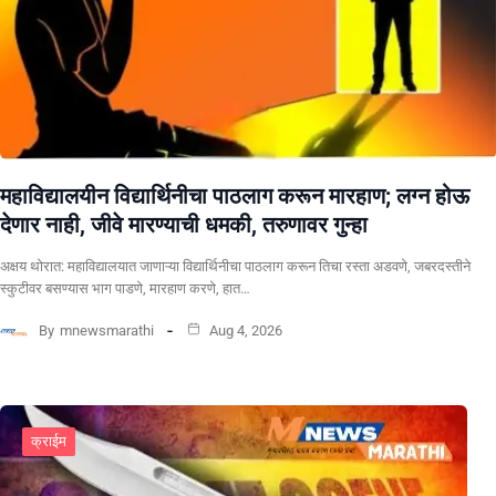
महाविद्यालयीन विद्यार्थिनीचा पाठलाग करून मारहाण; लग्न होऊ
देणार नाही, जीवे मारण्याची धमकी, तरुणावर गुन्हा
अक्षय थोरात: महाविद्यालयात जाणाऱ्या विद्यार्थिनीचा पाठलाग करून तिचा रस्ता अडवणे, जबरदस्तीने
स्कुटीवर बसण्यास भाग पाडणे, मारहाण करणे, हात…
By
mnewsmarathi
Aug 4, 2026
क्राईम