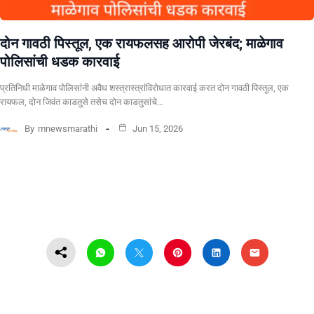
दोन गावठी पिस्तूल, एक रायफलसह आरोपी जेरबंद; माळेगाव
पोलिसांची धडक कारवाई
प्रतिनिधी माळेगाव पोलिसांनी अवैध शस्त्रास्त्रांविरोधात कारवाई करत दोन गावठी पिस्तूल, एक
रायफल, दोन जिवंत काडतुसे तसेच दोन काडतुसांचे…
By
mnewsmarathi
Jun 15, 2026