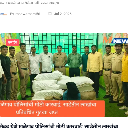
फरार असलेल्या आरोपीला आणि त्याला आश्रय…
By
mnewsmarathi
Jul 2, 2026
क्राईम
​मेढद येथे माळेगाव पोलिसांची मोठी कारवाई; साडेतीन लाखांचा