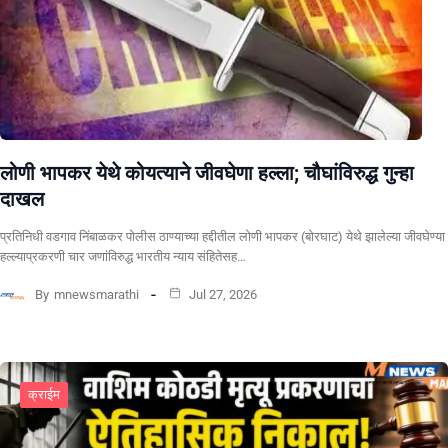
लोणी भापकर येथे कोयत्याने जीवघेणा हल्ला; चौघांविरुद्ध गुन्हा
दाखल
प्रतिनिधी वडगाव निंबाळकर पोलीस ठाण्याच्या हद्दीतील लोणी भापकर (बोरघाट) येथे झालेल्या जीवघेण्या
हल्ल्याप्रकरणी चार जणांविरुद्ध भारतीय न्याय संहितेसह…
By
mnewsmarathi
Jul 27, 2026
क्राईम