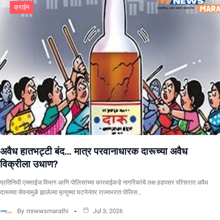
क्राईम
अवैध हातभट्टी बंद… मात्र परवानाधारक दारूच्या अवैध
विक्रीला उधाण?
प्रतिनिधी एक्साईज विभाग आणि पोलिसांच्या कारवाईकडे नागरिकांचे लक्ष हडपसर परिसरात अवैध
दारूच्या सेवनामुळे झालेल्या मृत्यूच्या घटनेनंतर राज्यभरात पोलिस…
By
mnewsmarathi
Jul 3, 2026