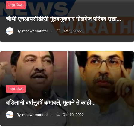
माझा जिल्हा
चौथी एनआयसीडीसी गुंतवणूकदार गोलमेज परिषद उद्या…
By
mnewsmarathi
Oct 9, 2022
माझा जिल्हा
वडिलांनी वर्षानुवर्षे कमावले, मुलाने ते काही…
By
mnewsmarathi
Oct 10, 2022