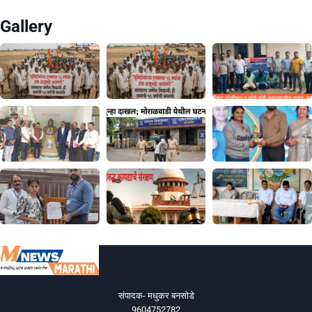
Gallery
संपादक- मधुकर बनसोडे
9604752782