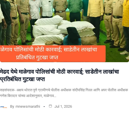
​मेढद येथे माळेगाव पोलिसांची मोठी कारवाई; साडेतीन लाखांचा
प्रतिबंधित गुटखा जप्त
सहसंपादक- अक्षय थोरात पुणे ग्रामीणचे पोलीस अधीक्षक संदीपसिंह गिल्ल आणि अपर पोलीस अधीक्षक
गणेश बिरादार यांच्या आदेशानुसार, माळेगाव…
By
mnewsmarathi
Jul 1, 2026