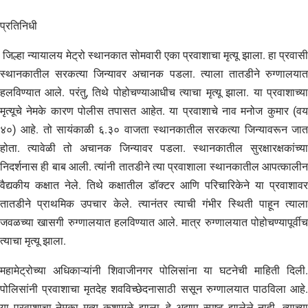
प्रतिनिधी
जिल्हा न्यायालय मेट्रो स्थानकात सोमवारी एका प्रवाशाचा मृत्यू झाला. हा प्रवासी
स्थानकातील सरकत्या जिन्यावर अचानक पडला. त्याला तातडीने रुग्णालयात
हलविण्यात आले. परंतु, तिथे पोहोचण्याआधीच त्याचा मृत्यू झाला. या प्रवाशाच्या
मृत्यूचे नेमके कारण पोलीस तपासत आहेत. या प्रवाशाचे नाव मनोज कुमार (वय
४०) आहे. तो सायंकाळी ६.३० वाजता स्थानकातील सरकत्या जिन्यावरून जात
होता. त्यावेळी तो अचानक जिन्यावर पडला. स्थानकातील सुरक्षारक्षकांच्या
निदर्शनास ही बाब आली. त्यांनी तातडीने त्या प्रवाशाला स्थानकातील आपत्कालीन
वैद्यकीय कक्षात नेले. तिथे कक्षातील डॉक्टर आणि परिचारिकेने या प्रवाशावर
तातडीने प्राथमिक उपचार केले. त्यानंतर त्याची गंभीर स्थिती पाहून त्याला
जवळच्या खासगी रुग्णालयात हलविण्यात आले. मात्र रुग्णालयात पोहोचण्यापूर्वीच
त्याचा मृत्यू झाला.
महामेट्रोच्या अधिकाऱ्यांनी शिवाजीनगर पोलिसांना या घटनेची माहिती दिली.
पोलिसांनी प्रवाशाचा मृतदेह शवविच्छेदनासाठी ससून रुग्णालयात पाठविला आहे.
या प्रवाशाचा नेमका मृत्यू कशामुळे झाला, हे अद्याप स्पष्ट झालेले नाही. त्याच्या