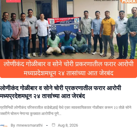
लोणीकंद गोळीबार व सोने चोरी प्रकरणातील फरार आरोपी
मध्यप्रदेशमधून २४ तासांच्या आत जेरबंद
प्रतिनिधी लोणीकंद परिसरातील वाडेबोल्हाई येथे एका व्यावसायिकावर गोळीबार करून २२ तोळे सोने
जबरीने चोरून नेणाऱ्या कुख्यात आरोपींना पुणे…
By
mnewsmarathi
Aug 8, 2026