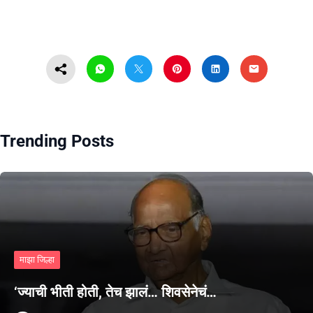
Trending Posts
माझा जिल्हा
‘ज्याची भीती होती, तेच झालं… शिवसेनेचं…