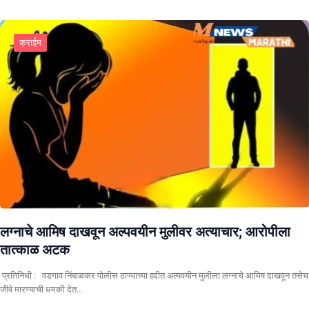
क्राईम
लग्नाचे आमिष दाखवून अल्पवयीन मुलीवर अत्याचार; आरोपीला
तात्काळ अटक
प्रतिनिधी : वडगाव निंबाळकर पोलीस ठाण्याच्या हद्दीत अल्पवयीन मुलीला लग्नाचे आमिष दाखवून तसेच
जीवे मारण्याची धमकी देत…