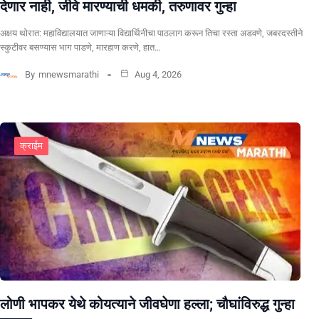
देणार नाही, जीवे मारण्याची धमकी, तरुणावर गुन्हा
अक्षय थोरात: महाविद्यालयात जाणाऱ्या विद्यार्थिनीचा पाठलाग करून तिचा रस्ता अडवणे, जबरदस्तीने
स्कुटीवर बसण्यास भाग पाडणे, मारहाण करणे, हात…
By
mnewsmarathi
Aug 4, 2026
क्राईम
लोणी भापकर येथे कोयत्याने जीवघेणा हल्ला; चौघांविरुद्ध गुन्हा