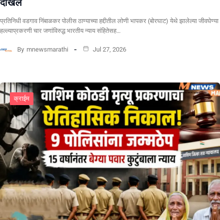
दाखल
प्रतिनिधी वडगाव निंबाळकर पोलीस ठाण्याच्या हद्दीतील लोणी भापकर (बोरघाट) येथे झालेल्या जीवघेण्या
हल्ल्याप्रकरणी चार जणांविरुद्ध भारतीय न्याय संहितेसह…
By
mnewsmarathi
Jul 27, 2026
क्राईम