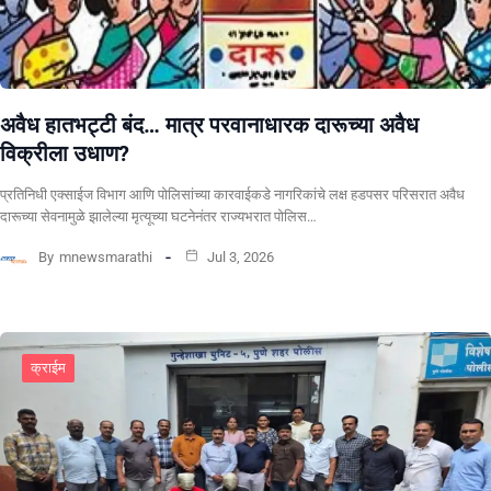
अवैध हातभट्टी बंद… मात्र परवानाधारक दारूच्या अवैध
विक्रीला उधाण?
प्रतिनिधी एक्साईज विभाग आणि पोलिसांच्या कारवाईकडे नागरिकांचे लक्ष हडपसर परिसरात अवैध
दारूच्या सेवनामुळे झालेल्या मृत्यूच्या घटनेनंतर राज्यभरात पोलिस…
By
mnewsmarathi
Jul 3, 2026
क्राईम