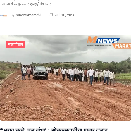
स्वराज्य गौरव पुरस्कार २०२६’ मंगळवार…
By
mnewsmarathi
Jul 10, 2026
माझा जिल्हा
“‘भराव नको, पूल बांधा’ : सोनकसवाडीचा पाझर तलाव