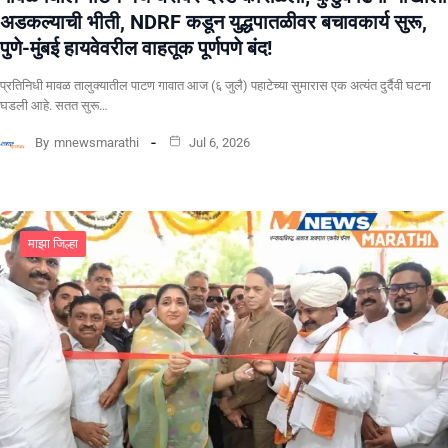
अडकल्याची भीती, NDRF कडून युद्धपातळीवर बचावकार्य सुरू,
पुणे-मुंबई हायवेवरील वाहतूक पूर्णपणे बंद!
​प्रतिनिधी मावळ तालुक्यातील पाटण गावात आज (६ जुलै) पहाटेच्या सुमारास एक अत्यंत दुर्दैवी घटना
घडली आहे. सतत सुरू…
By
mnewsmarathi
Jul 6, 2026
माझा जिल्हा