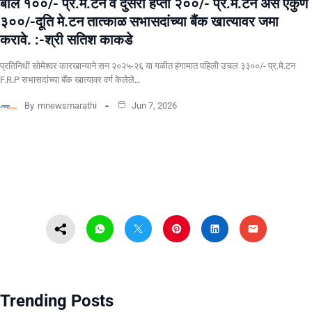
बील १००/- प्र.मे.टन व दुसरा हप्ता २००/- प्र.मे.टन असे एकुण
३००/-दूति मे.टन तात्काळ सभासदांच्या बैंक खात्यावर जमा
करावे. :-श्री सतिश काकडे
प्रतिनिधी सोमेश्वर कारखान्याने सन २०२५-२६ या गळीत हंगामात पहिली उचल ३३००/- प्र.मे.टन
F.R.P सभासदांच्या बँक खात्यावर वर्ग केलेले…
By
mnewsmarathi
Jun 7, 2026
Trending Posts