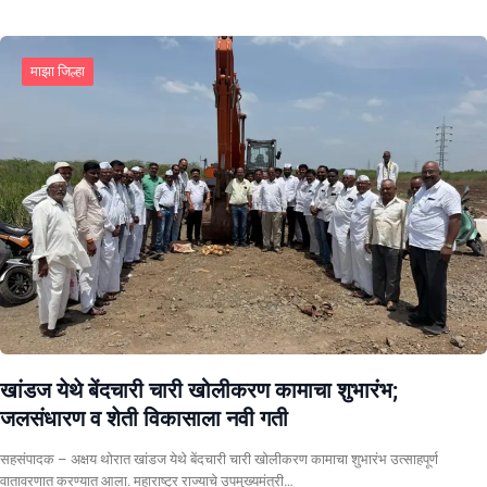
माझा जिल्हा
खांडज येथे बेंदचारी चारी खोलीकरण कामाचा शुभारंभ;
जलसंधारण व शेती विकासाला नवी गती
सहसंपादक – अक्षय थोरात खांडज येथे बेंदचारी चारी खोलीकरण कामाचा शुभारंभ उत्साहपूर्ण
वातावरणात करण्यात आला. महाराष्ट्र राज्याचे उपमुख्यमंत्री…