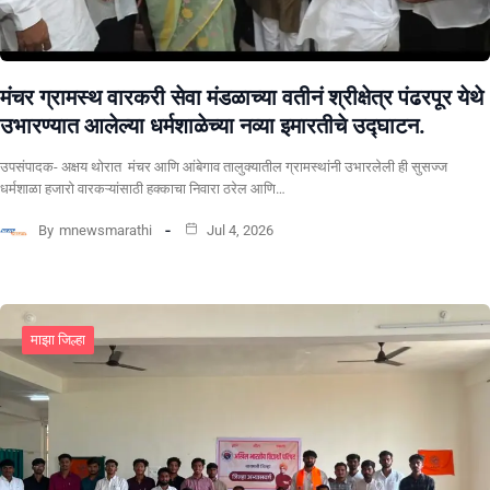
मंचर ग्रामस्थ वारकरी सेवा मंडळाच्या वतीनं श्रीक्षेत्र पंढरपूर येथे
उभारण्यात आलेल्या धर्मशाळेच्या नव्या इमारतीचे उद्घाटन.
उपसंपादक- अक्षय थोरात मंचर आणि आंबेगाव तालुक्यातील ग्रामस्थांनी उभारलेली ही सुसज्ज
धर्मशाळा हजारो वारकऱ्यांसाठी हक्काचा निवारा ठरेल आणि…
By
mnewsmarathi
Jul 4, 2026
माझा जिल्हा