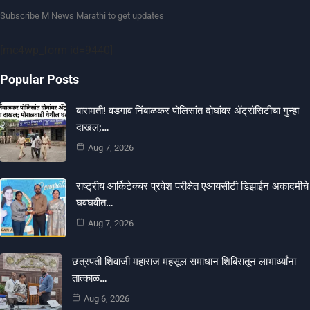
Subscribe M News Marathi to get updates
[mc4wp_form id=9440]
Popular Posts
बारामती! वडगाव निंबाळकर पोलिसांत दोघांवर ॲट्रॉसिटीचा गुन्हा
दाखल;…
Aug 7, 2026
राष्ट्रीय आर्किटेक्चर प्रवेश परीक्षेत एआयसीटी डिझाईन अकादमीचे
घवघवीत…
Aug 7, 2026
छत्रपती शिवाजी महाराज महसूल समाधान शिबिरातून लाभार्थ्यांना
तात्काळ…
Aug 6, 2026