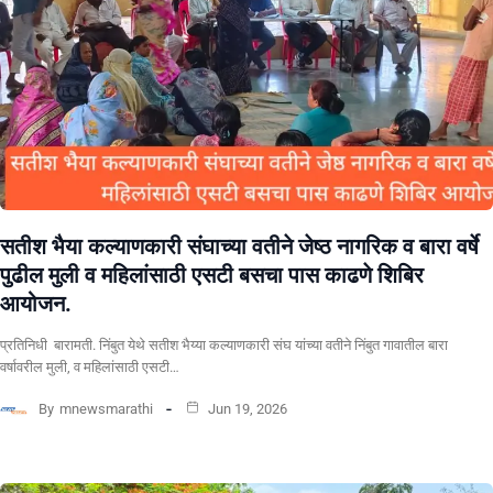
सतीश भैया कल्याणकारी संघाच्या वतीने जेष्ठ नागरिक व बारा वर्षे
पुढील मुली व महिलांसाठी एसटी बसचा पास काढणे शिबिर
आयोजन.
प्रतिनिधी बारामती. निंबुत येथे सतीश भैय्या कल्याणकारी संघ यांच्या वतीने निंबुत गावातील बारा
वर्षावरील मुली, व महिलांसाठी एसटी…
By
mnewsmarathi
Jun 19, 2026