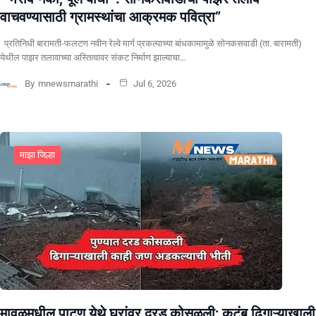
वाचवण्यासाठी ग्रामस्थांचा आक्रमक पवित्रा”
प्रतिनिधी बारामती-फलटण नवीन रेल्वे मार्ग प्रकल्पाच्या बांधकामामुळे सोनकसवाडी (ता. बारामती)
येथील पाझर तलावाच्या अस्तित्वावर संकट निर्माण झाल्याचा…
By
mnewsmarathi
Jul 6, 2026
माझा जिल्हा
मावळमधील पाटण येथे घरांवर दरड कोसळली; कुटुंब ढिगाऱ्याखाली