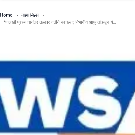
Home
माझा जिल्हा
*पालखी प्रस्थानानंतर तळावर गतीने स्वच्छता; विभागीय आयुक्तांकडून यंत्रणेचे अभिनंदन*