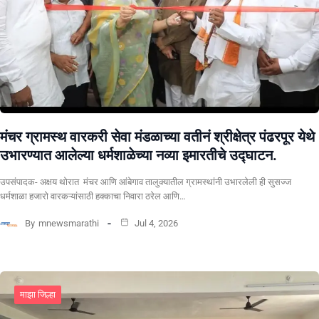
मंचर ग्रामस्थ वारकरी सेवा मंडळाच्या वतीनं श्रीक्षेत्र पंढरपूर येथे
उभारण्यात आलेल्या धर्मशाळेच्या नव्या इमारतीचे उद्घाटन.
उपसंपादक- अक्षय थोरात मंचर आणि आंबेगाव तालुक्यातील ग्रामस्थांनी उभारलेली ही सुसज्ज
धर्मशाळा हजारो वारकऱ्यांसाठी हक्काचा निवारा ठरेल आणि…
By
mnewsmarathi
Jul 4, 2026
माझा जिल्हा