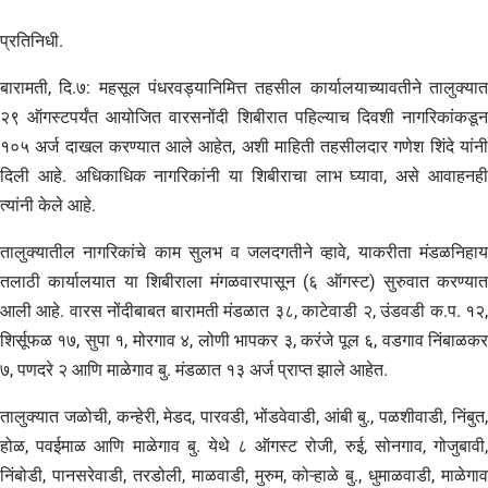
प्रतिनिधी.
बारामती, दि.७: महसूल पंधरवड्यानिमित्त तहसील कार्यालयाच्यावतीने तालुक्यात
२९ ऑगस्टपर्यंत आयोजित वारसनोंदी शिबीरात पहिल्याच दिवशी नागरिकांकडून
१०५ अर्ज दाखल करण्यात आले आहेत, अशी माहिती तहसीलदार गणेश शिंदे यांनी
दिली आहे. अधिकाधिक नागरिकांनी या शिबीराचा लाभ घ्यावा, असे आवाहनही
त्यांनी केले आहे.
तालुक्यातील नागरिकांचे काम सुलभ व जलदगतीने व्हावे, याकरीता मंडळनिहाय
तलाठी कार्यालयात या शिबीराला मंगळवारपासून (६ ऑगस्ट) सुरुवात करण्यात
आली आहे. वारस नोंदीबाबत बारामती मंडळात ३८, काटेवाडी २, उंडवडी क.प. १२,
शिर्सूफळ १७, सुपा १, मोरगाव ४, लोणी भापकर ३, करंजे पूल ६, वडगाव निंबाळकर
७, पणदरे २ आणि माळेगाव बु. मंडळात १३ अर्ज प्राप्त झाले आहेत.
तालुक्यात जळोची, कन्हेरी, मेडद, पारवडी, भोंडवेवाडी, आंबी बु., पळशीवाडी, निंबुत,
होळ, पवईमाळ आणि माळेगाव बु. येथे ८ ऑगस्ट रोजी, रुई, सोनगाव, गोजुबावी,
निंबोडी, पानसरेवाडी, तरडोली, माळवाडी, मुरुम, कोऱ्हाळे बु., धुमाळवाडी, माळेगाव