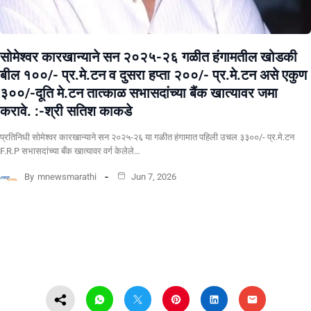
सोमेश्वर कारखान्याने सन २०२५-२६ गळीत हंगामतील खोडकी
बील १००/- प्र.मे.टन व दुसरा हप्ता २००/- प्र.मे.टन असे एकुण
३००/-दूति मे.टन तात्काळ सभासदांच्या बैंक खात्यावर जमा
करावे. :-श्री सतिश काकडे
प्रतिनिधी सोमेश्वर कारखान्याने सन २०२५-२६ या गळीत हंगामात पहिली उचल ३३००/- प्र.मे.टन
F.R.P सभासदांच्या बँक खात्यावर वर्ग केलेले…
By
mnewsmarathi
Jun 7, 2026