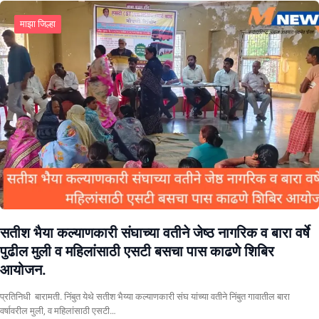
माझा जिल्हा
सतीश भैया कल्याणकारी संघाच्या वतीने जेष्ठ नागरिक व बारा वर्षे
पुढील मुली व महिलांसाठी एसटी बसचा पास काढणे शिबिर
आयोजन.
प्रतिनिधी बारामती. निंबुत येथे सतीश भैय्या कल्याणकारी संघ यांच्या वतीने निंबुत गावातील बारा
वर्षावरील मुली, व महिलांसाठी एसटी…