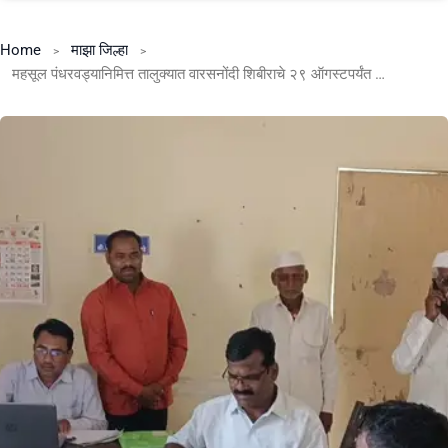
Home
माझा जिल्हा
महसूल पंधरवड्यानिमित्त तालुक्यात वारसनोंदी शिबीराचे २९ ऑगस्टपर्यंत आयोजन