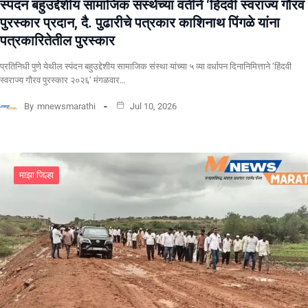
स्पंदन बहुउद्देशीय सामाजिक संस्थेच्या वतीने ‘हिंदवी स्वराज्य गौरव
पुरस्कार प्रदान, दै. पुढारीचे पत्रकार काशिनाथ पिंगळे यांना
पत्रकारितेतील पुरस्कार
प्रतिनिधी पुणे येथील स्पंदन बहुउद्देशीय सामाजिक संस्था यांच्या ५ व्या वर्धापन दिनानिमित्ताने ‘हिंदवी
स्वराज्य गौरव पुरस्कार २०२६’ मंगळवार…
By
mnewsmarathi
Jul 10, 2026
माझा जिल्हा