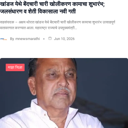
खांडज येथे बेंदचारी चारी खोलीकरण कामाचा शुभारंभ;
जलसंधारण व शेती विकासाला नवी गती
सहसंपादक – अक्षय थोरात खांडज येथे बेंदचारी चारी खोलीकरण कामाचा शुभारंभ उत्साहपूर्ण
वातावरणात करण्यात आला. महाराष्ट्र राज्याचे उपमुख्यमंत्री…
By
mnewsmarathi
Jun 10, 2026
माझा जिल्हा