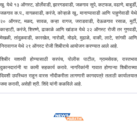
खु. येथे १३ ऑगस्ट, डोर्लेवाडी, झारगडवाडी, जळगाव सुपे, कटफळ, वढाणे, बाबुर्डी,
जळगाव क.प., वागळवाडी, करंजे, कोऱ्हाळे खु., मानाप्पावाडी आणि पाहुणेवाडी येथे
२० ऑगस्ट, मळद, सावळ, कऱ्हा वागज, जराडवाडी, देऊळगाव रसाळ, मुर्टी,
काऱ्हाटी, करंजे, शिरष्णे, ढाकाळे आणि खांडज येथे २२ ऑगस्ट रोजी तर गुणवडी,
मेखळी, तांदुळवाडी, कारखेल, नारोळी, मोढवे, मुढाळे, वाकी, लाटे, सांगवी आणि
निरावागज येथे २९ ऑगस्ट रोजी शिबीराचे आयोजन करण्यात आले आहे.
शिबीर यशस्वी होण्यासाठी सरपंच, पोलीस पाटील, ग्रामसेवक, रास्तभाव
दुकानदारांनी या कामी सहकार्य करावे. नागरिकांनी गावात होणाऱ्या शिबीराच्या
दिवशी उपस्थित राहून वारस नोंदीकरीता लागणारी कागदपत्रे तलाठी कार्यालयात
जमा करावी, असेही श्री. शिंदे यांनी कळविले आहे.