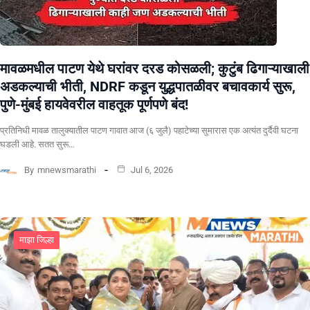
मावळमधील पाटण येथे घरांवर दरड कोसळली; कुटुंब ढिगाऱ्याखाली
अडकल्याची भीती, NDRF कडून युद्धपातळीवर बचावकार्य सुरू,
पुणे-मुंबई हायवेवरील वाहतूक पूर्णपणे बंद!
​प्रतिनिधी मावळ तालुक्यातील पाटण गावात आज (६ जुलै) पहाटेच्या सुमारास एक अत्यंत दुर्दैवी घटना
घडली आहे. सतत सुरू…
By
mnewsmarathi
Jul 6, 2026
माझा जिल्हा