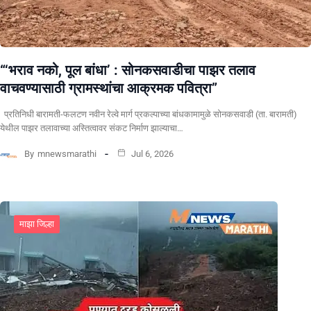
“‘भराव नको, पूल बांधा’ : सोनकसवाडीचा पाझर तलाव
वाचवण्यासाठी ग्रामस्थांचा आक्रमक पवित्रा”
प्रतिनिधी बारामती-फलटण नवीन रेल्वे मार्ग प्रकल्पाच्या बांधकामामुळे सोनकसवाडी (ता. बारामती)
येथील पाझर तलावाच्या अस्तित्वावर संकट निर्माण झाल्याचा…
By
mnewsmarathi
Jul 6, 2026
माझा जिल्हा