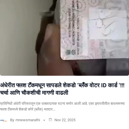
अंधेरीत फ्लश टॅंकमधून सापडले शेकडो ‘ब्लँक वोटर ID कार्ड ‘!!!
चर्चा आणि चौकशीची मागणी वाढली
प्रतिनिधी अंधेरी परिसरातून एक धक्कादायक घटना समोर आली आहे. एका इमारतीतील बाथरूमच्या
फ्लश टॅंकमध्ये शेकडो कोरे (ब्लँक) मतदार…
By
mnewsmarathi
Nov 22, 2025