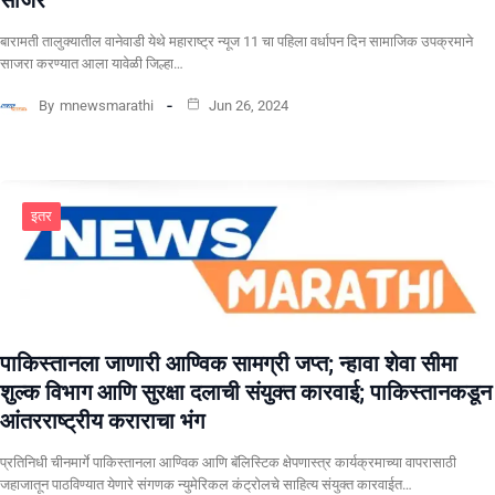
साजर
बारामती तालुक्यातील वानेवाडी येथे महाराष्ट्र न्यूज 11 चा पहिला वर्धापन दिन सामाजिक उपक्रमाने
साजरा करण्यात आला यावेळी जिल्हा…
By
mnewsmarathi
Jun 26, 2024
इतर
पाकिस्तानला जाणारी आण्विक सामग्री जप्त; न्हावा शेवा सीमा
शुल्क विभाग आणि सुरक्षा दलाची संयुक्त कारवाई; पाकिस्तानकडून
आंतरराष्ट्रीय कराराचा भंग
प्रतिनिधी चीनमार्गे पाकिस्तानला आण्विक आणि बॅलिस्टिक क्षेपणास्त्र कार्यक्रमाच्या वापरासाठी
जहाजातून पाठविण्यात येणारे संगणक न्युमेरिकल कंट्रोलचे साहित्य संयुक्त कारवाईत…