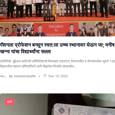
पॅशनला प्रोफेशन बनवून स्वत:ला उच्च स्थानावर घेऊन जा; मनीष
खन्ना यांचा विद्यार्थ्यांना सल्ला
प्रतिनिधी. युईआय कलिनरी कॉम्पिटिशनचे दिमाखात उद्घाटन; देशभरातील 9 कॅम्पसमधील सुमारे 150
विद्यार्थ्यांचा सहभाग हॉस्पिटॅलिटी आणि बिझनेस मॅनेजमेंट क्षेत्रातील…
By
mnewsmarathi
Dec 19, 2025
इतर