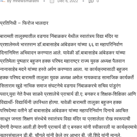
By
mnewsmarathi
Dec 6, 2022
0
प्रतिनिधी – फिरोज भालदार
बारामती तालुक्यातील वडगाव निंबाळकर येथील स्वातंत्र्य विद्या मंदिर या
प्रशालेमध्ये भारतरत्न डॉ.बाबासाहेब आंबेडकर यांच्या ६६ वा महापरिनिर्वाण
दिनानिमित्त अभिवादन करण्यात आले. यावेळी डॉ.बाबासाहेब आंबेडकर यांच्या
प्रतिमेला पुष्पहार बहुजन हक्क परिषद महाराष्ट्र राज्य युवक अध्यक्ष पैलवान
नानासाहेब मदने यांच्या हस्ते अर्पण करण्यात आला. या कार्यक्रमासाठी बहुजन
हक्क परिषद बारामती तालुका युवक अध्यक्ष अमोल गायकवाड सामाजिक कार्यकर्ते
सिताराम खुडे नाभिक समाज संघटनेचे वडगाव निंबाळकरचे सचिव पांडुरंग
पवार,युवा नेते वैभव साळवे प्रशालेचे प्राचार्य डी.ए. बनकर व शिक्षक-शिक्षिका आणि
विद्यार्थी- विद्यार्थिनी उपस्थित होत्या. यावेळी बारामती तालुका बहुजन हक्क
परिषदेच्या वतीने डॉ बाबासाहेब आंबेडकर यांच्या महापरिनिर्वाण दिनाचे अवचित
साधून जनता शिक्षण संस्थेचे स्वातंत्र्य विद्या मंदिर या प्रशालेला रोख स्वरूपाची
देणगी देण्यात आली.ही देणगी प्राचार्य डी ए बनकर यांनी स्वीकारली या कार्यक्रमाचे
सूत्रसंचालन डी.बी. चौगुले यांनी केले तर आभार बी. जी.शिंदे यांनी मानले.