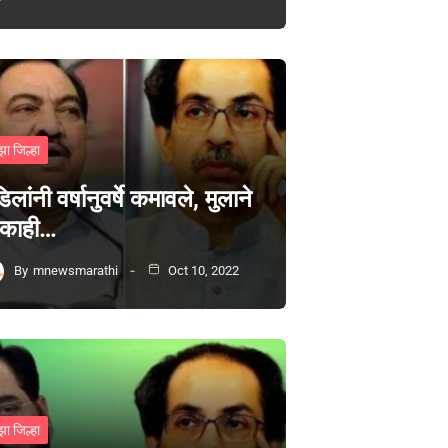
झा जिल्हा
िलांनी वर्षानुवर्षे कमावले, मुलाने
 काही…
By
mnewsmarathi
Oct 10, 2022
झा जिल्हा