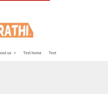
out us
Test home
Test