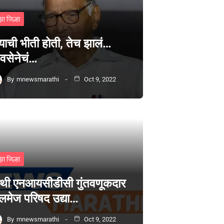
झा जिल्हा
्याची भीती होती, तेच झालं…
वसेनेचं…
By
mnewsmarathi
Oct 9, 2022
झा जिल्हा
थी एनआयसीडीसी गुंतवणूकदार
लमेज परिषद उद्या…
By
mnewsmarathi
Oct 9, 2022