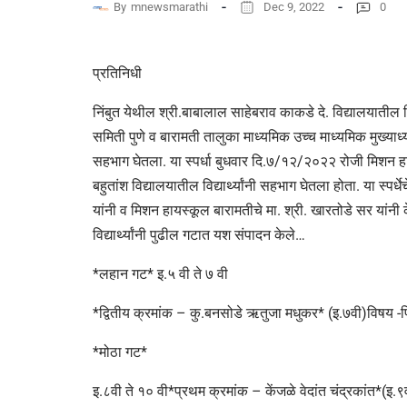
By
mnewsmarathi
Dec 9, 2022
0
प्रतिनिधी
निंबुत येथील श्री.बाबालाल साहेबराव काकडे दे. विद्यालयातील विद्य
समिती पुणे व बारामती तालुका माध्यमिक उच्च माध्यमिक मुख्याध्या
सहभाग घेतला. या स्पर्धा बुधवार दि.७/१२/२०२२ रोजी मिशन हायस
बहुतांश विद्यालयातील विद्यार्थ्यांनी सहभाग घेतला होता. या स्पर
यांनी व मिशन हायस्कूल बारामतीचे मा. श्री. खारतोडे सर यांनी क
विद्यार्थ्यांनी पुढील गटात यश संपादन केले…
*लहान गट* इ.५ वी ते ७ वी
*द्वितीय क्रमांक – कु.बनसोडे ऋतुजा मधुकर* (इ.७वी)विषय -पि
*मोठा गट*
इ.८वी ते १० वी*प्रथम क्रमांक – केंजळे वेदांत चंद्रकांत*(