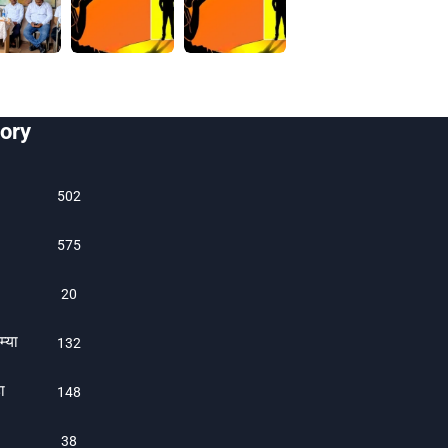
ory
502
575
20
म्या
132
ा
1480
38