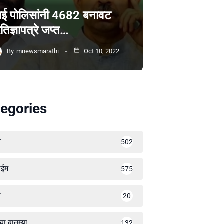
ंबई पोलिसांनी 4682 बनावट
रतिज्ञापत्रे जप्त…
By
mnewsmarathi
Oct 10, 2022
egories
र
502
ाईम
575
ळ
20
्या बातम्या
132