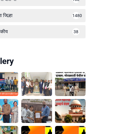
ा जिल्हा
1480
जकीय
38
lery