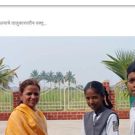
श्री. बाबालाल साहेबराव काकडे दे. विद्यालयाचे तालुकास्तरीय वक्तृत्व स्पर्धेत यश….