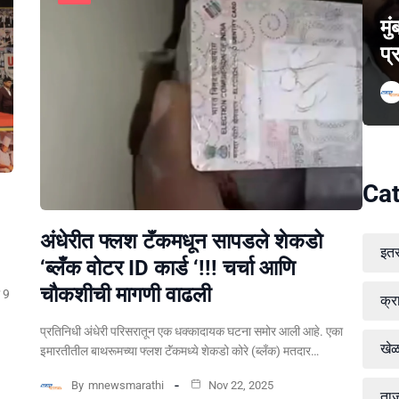
मु
प्
Cat
अंधेरीत फ्लश टॅंकमधून सापडले शेकडो
इत
‘ब्लँक वोटर ID कार्ड ‘!!! चर्चा आणि
चौकशीची मागणी वाढली
ल 9
क्र
प्रतिनिधी अंधेरी परिसरातून एक धक्कादायक घटना समोर आली आहे. एका
खे
इमारतीतील बाथरूमच्या फ्लश टॅंकमध्ये शेकडो कोरे (ब्लँक) मतदार…
By
mnewsmarathi
Nov 22, 2025
ताज