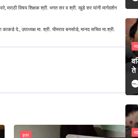
ननावरे, मराठी विषय शिक्षक श्री. भगत सर व श्री. खुडे सर यांनी मार्गदर्शन
य्या काकडे दे., उपाध्यक्ष मा. श्री. भीमराव बनसोडे, मानद सचिव मा.श्री.
मा
वड
ते
मा
इतर