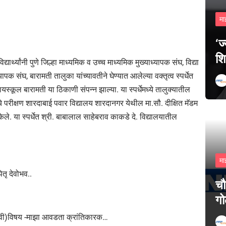
मा
‘ज
शि
ार्थ्यांनी पुणे जिल्हा माध्यमिक व उच्च माध्यमिक मुख्याध्यापक संघ, विद्या
पक संघ, बारामती तालुका यांच्यावतीने घेण्यात आलेल्या वक्तृत्व स्पर्धेत
्कूल बारामती या ठिकाणी संपन्न झाल्या. या स्पर्धेमध्ये तालुक्यातील
्धेचे परीक्षण शारदाबाई पवार विद्यालय शारदानगर येथील मा.सौ. दीक्षित मॅडम
ेले. या स्पर्धेत श्री. बाबालाल साहेबराव काकडे दे. विद्यालयातील
मा
तृ देवोभव..
चौ
गो
इ.९वी)विषय -माझा आवडता क्रांतिकारक…