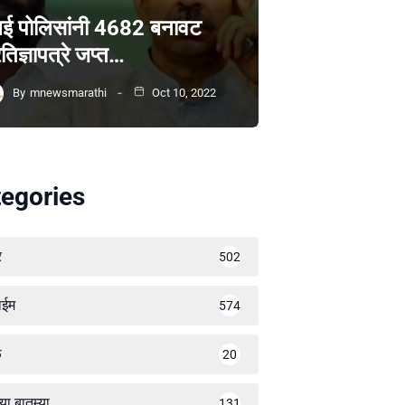
ंबई पोलिसांनी 4682 बनावट
रतिज्ञापत्रे जप्त…
By
mnewsmarathi
Oct 10, 2022
egories
र
502
ाईम
574
ळ
20
्या बातम्या
131