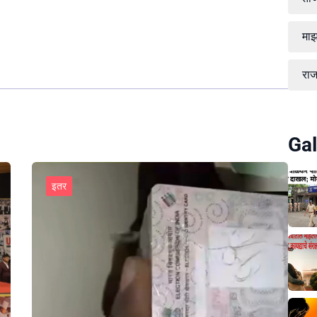
माझ
रा
Gal
इतर