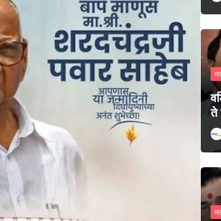
मा
वड
ते
मा