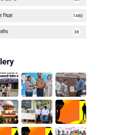
ा जिल्हा
1480
जकीय
38
lery