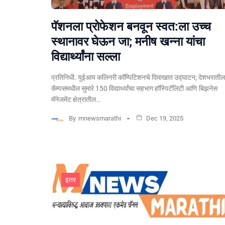
पॅशनला प्रोफेशन बनवून स्वत:ला उच्च
स्थानावर घेऊन जा; मनीष खन्ना यांचा
विद्यार्थ्यांना सल्ला
प्रतिनिधी. युईआय कलिनरी कॉम्पिटिशनचे दिमाखात उद्घाटन; देशभराती
कॅम्पसमधील सुमारे 150 विद्यार्थ्यांचा सहभाग हॉस्पिटॅलिटी आणि बिझनेस
मॅनेजमेंट क्षेत्रातील…
By
mnewsmarathi
Dec 19, 2025
इतर