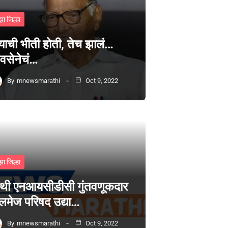
झा जिल्हा
्याची भीती होती, तेच झालं…
वसेनेचं…
By
mnewsmarathi
Oct 9, 2022
झा जिल्हा
थी एनआयसीडीसी गुंतवणूकदार
लमेज परिषद उद्या…
By
mnewsmarathi
Oct 9, 2022