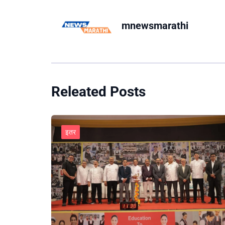
mnewsmarathi
Releated Posts
इतर