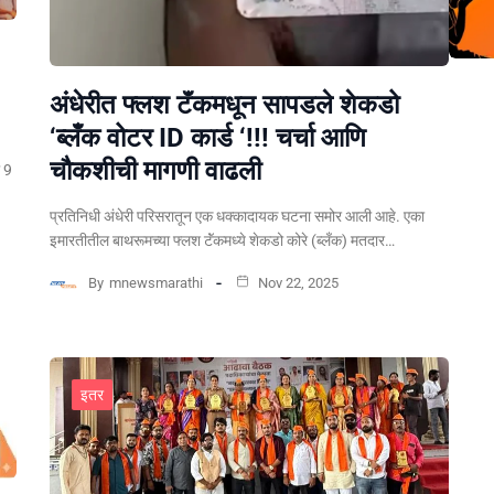
अंधेरीत फ्लश टॅंकमधून सापडले शेकडो
‘ब्लँक वोटर ID कार्ड ‘!!! चर्चा आणि
चौकशीची मागणी वाढली
ल 9
प्रतिनिधी अंधेरी परिसरातून एक धक्कादायक घटना समोर आली आहे. एका
इमारतीतील बाथरूमच्या फ्लश टॅंकमध्ये शेकडो कोरे (ब्लँक) मतदार…
By
mnewsmarathi
Nov 22, 2025
इतर