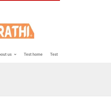
out us
Test home
Test