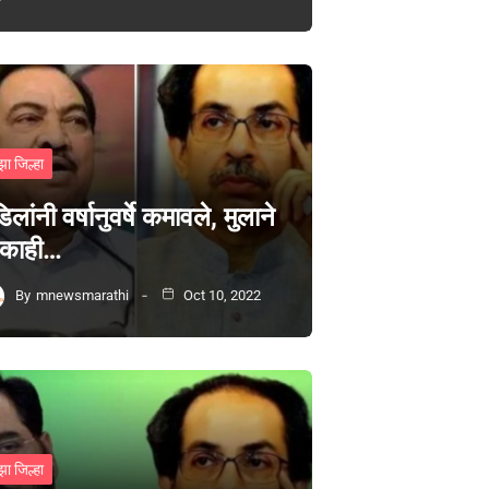
झा जिल्हा
िलांनी वर्षानुवर्षे कमावले, मुलाने
 काही…
By
mnewsmarathi
Oct 10, 2022
झा जिल्हा