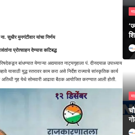
मा
‘ज
शि
ी ना. सुधीर मुनगंटीवार यांचा निर्णय
ंतांना प्रोत्साहन देण्यास कटिबद्ध
परिषदेकडून बांधण्यात येणाऱ्या अद्ययावत नाट्यगृहाला पं. दीनदयाळ उपाध्याय
्हावे यासाठी युद्ध स्तरावर काम करा असे निर्देश राज्याचे सांस्कृतिक कार्य
याद्री अतिथी गृह येथे सोमवारी आढावा बैठक आयोजित करण्यात आली होती.
मा
चौ
गो