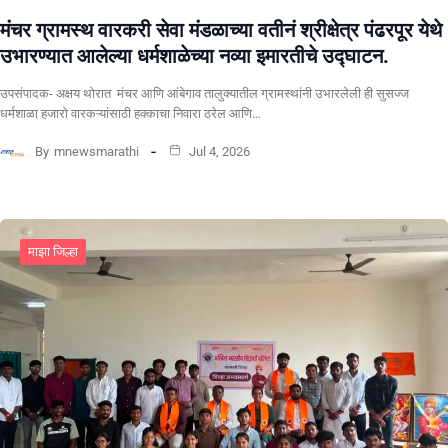
मंचर ग्रामस्थ वारकरी सेवा मंडळाच्या वतीनं श्रीक्षेत्र पंढरपूर येथे
उभारण्यात आलेल्या धर्मशाळेच्या नव्या इमारतीचे उद्घाटन.
उपसंपादक- अक्षय थोरात मंचर आणि आंबेगाव तालुक्यातील ग्रामस्थांनी उभारलेली ही सुसज्ज
धर्मशाळा हजारो वारकऱ्यांसाठी हक्काचा निवारा ठरेल आणि…
By
mnewsmarathi
Jul 4, 2026
माझा जिल्हा