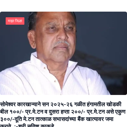
माझा जिल्हा
सोमेश्वर कारखान्याने सन २०२५-२६ गळीत हंगामतील खोडकी
बील १००/- प्र.मे.टन व दुसरा हप्ता २००/- प्र.मे.टन असे एकुण
३००/-दूति मे.टन तात्काळ सभासदांच्या बैंक खात्यावर जमा
करावे. :-श्री सतिश काकडे