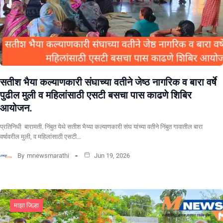
सतीश भैया कल्याणकारी संघाच्या वतीने जेष्ठ नागरिक व बारा वर्षे
पुढील मुली व महिलांसाठी एसटी बसचा पास काढणे शिबिर
आयोजन.
प्रतिनिधी बारामती. निंबुत येथे सतीश भैय्या कल्याणकारी संघ यांच्या वतीने निंबुत गावातील बारा
वर्षावरील मुली, व महिलांसाठी एसटी…
By
mnewsmarathi
Jun 19, 2026
माझा जिल्हा