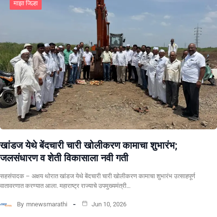
माझा जिल्हा
खांडज येथे बेंदचारी चारी खोलीकरण कामाचा शुभारंभ;
जलसंधारण व शेती विकासाला नवी गती
सहसंपादक – अक्षय थोरात खांडज येथे बेंदचारी चारी खोलीकरण कामाचा शुभारंभ उत्साहपूर्ण
वातावरणात करण्यात आला. महाराष्ट्र राज्याचे उपमुख्यमंत्री…
By
mnewsmarathi
Jun 10, 2026