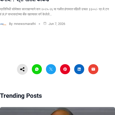
प्रतिनिधी सोमेश्वर कारखान्याने सन २०२५-२६ या गळीत हंगामात पहिली उचल ३३००/- प्र.मे.टन
F.R.P सभासदांच्या बँक खात्यावर वर्ग केलेले…
By
mnewsmarathi
Jun 7, 2026
Trending Posts