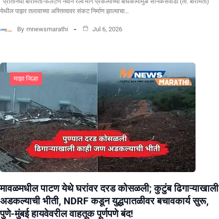
प्रतिनिधी बारामती-फलटण नवीन रेल्वे मार्ग प्रकल्पाच्या बांधकामामुळे सोनकसवाडी (ता. बारामती)
येथील पाझर तलावाच्या अस्तित्वावर संकट निर्माण झाल्याचा…
By
mnewsmarathi
Jul 6, 2026
माझा जिल्हा
मावळमधील पाटण येथे घरांवर दरड कोसळली; कुटुंब ढिगाऱ्याखाली
अडकल्याची भीती, NDRF कडून युद्धपातळीवर बचावकार्य सुरू,
पुणे-मुंबई हायवेवरील वाहतूक पूर्णपणे बंद!