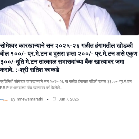
सोमेश्वर कारखान्याने सन २०२५-२६ गळीत हंगामतील खोडकी
बील १००/- प्र.मे.टन व दुसरा हप्ता २००/- प्र.मे.टन असे एकुण
३००/-दूति मे.टन तात्काळ सभासदांच्या बैंक खात्यावर जमा
करावे. :-श्री सतिश काकडे
प्रतिनिधी सोमेश्वर कारखान्याने सन २०२५-२६ या गळीत हंगामात पहिली उचल ३३००/- प्र.मे.टन
F.R.P सभासदांच्या बँक खात्यावर वर्ग केलेले…
By
mnewsmarathi
Jun 7, 2026