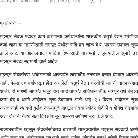
By
mnewsmarathi
Oct 11, 2025
0
प्रतिनिधी –
महसूल सेवक पदावर काम करणाऱ्या कर्मचाऱ्यांना शासकीय चतुर्थ वेतन श्रेणीचा
दर्जा द्यावा या मागणीसाठी नागपूर येथील संविधान चौक येथे आमरण उपोषण सुरू
झाले आहे. या आंदोलनाला पाठिंबा देण्यासाठी बारामती तालुक्यातील सुमारे ३८
महसूल सेवक सहभागी झाले आहेत.
महसूल सेवकांच्या आंदोलनाची आजपर्यंत शासकीय स्तरावर दखल घेण्यात आलेली
नाही. गेल्या ६० वर्षापासून होत असलेली चतुर्थ वेतन श्रेणीची मागणी नाकारण्यात
आली. ही मागणी जोपर्यंत मंजूर होत नाही तोपर्यंत संविधान चौक नागपूर येथे बेमुदत
काम बंद व धरणे आंदोलन सुरू ठेवण्यात आले आहे. २५ दिवस आंदोलन सुरू
असतानाही त्याकडे दुर्लक्ष केल्यामुळे महसूल सेवक रवींद्र बोदीले व योगेश शेडमाके
अशा दोघांनी गेल्या सहा दिवसांपासून आमरण उपोषण सुरू केले आहे.
राज्यभरातील महसूल सेवकांसोबतच बारामती तालुक्यातील महसूल सेवकही धरणे
आणि काम बंद आंदोलनात सहभागी झाले आहेत. जोपर्यंत चतुर्थ श्रेणी मिळत नाही