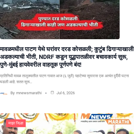
मावळमधील पाटण येथे घरांवर दरड कोसळली; कुटुंब ढिगाऱ्याखाली
अडकल्याची भीती, NDRF कडून युद्धपातळीवर बचावकार्य सुरू,
पुणे-मुंबई हायवेवरील वाहतूक पूर्णपणे बंद!
​प्रतिनिधी मावळ तालुक्यातील पाटण गावात आज (६ जुलै) पहाटेच्या सुमारास एक अत्यंत दुर्दैवी घटना
घडली आहे. सतत सुरू…
By
mnewsmarathi
Jul 6, 2026
माझा जिल्हा