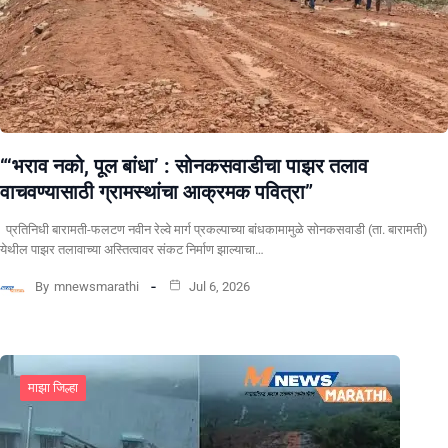
“‘भराव नको, पूल बांधा’ : सोनकसवाडीचा पाझर तलाव
वाचवण्यासाठी ग्रामस्थांचा आक्रमक पवित्रा”
प्रतिनिधी बारामती-फलटण नवीन रेल्वे मार्ग प्रकल्पाच्या बांधकामामुळे सोनकसवाडी (ता. बारामती)
येथील पाझर तलावाच्या अस्तित्वावर संकट निर्माण झाल्याचा…
By
mnewsmarathi
Jul 6, 2026
माझा जिल्हा