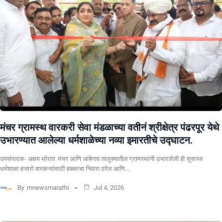
मंचर ग्रामस्थ वारकरी सेवा मंडळाच्या वतीनं श्रीक्षेत्र पंढरपूर येथे
उभारण्यात आलेल्या धर्मशाळेच्या नव्या इमारतीचे उद्घाटन.
उपसंपादक- अक्षय थोरात मंचर आणि आंबेगाव तालुक्यातील ग्रामस्थांनी उभारलेली ही सुसज्ज
धर्मशाळा हजारो वारकऱ्यांसाठी हक्काचा निवारा ठरेल आणि…
By
mnewsmarathi
Jul 4, 2026