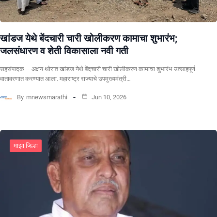
खांडज येथे बेंदचारी चारी खोलीकरण कामाचा शुभारंभ;
जलसंधारण व शेती विकासाला नवी गती
सहसंपादक – अक्षय थोरात खांडज येथे बेंदचारी चारी खोलीकरण कामाचा शुभारंभ उत्साहपूर्ण
वातावरणात करण्यात आला. महाराष्ट्र राज्याचे उपमुख्यमंत्री…
By
mnewsmarathi
Jun 10, 2026
माझा जिल्हा