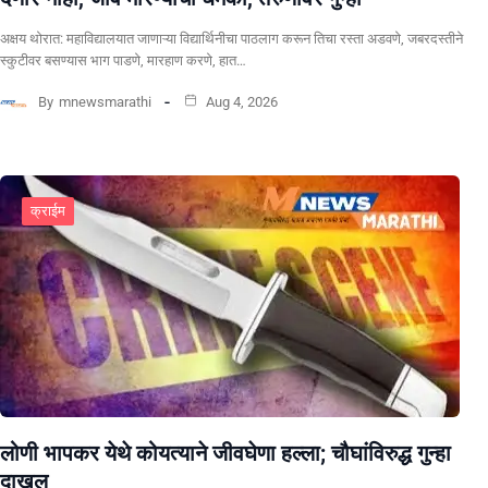
अक्षय थोरात: महाविद्यालयात जाणाऱ्या विद्यार्थिनीचा पाठलाग करून तिचा रस्ता अडवणे, जबरदस्तीने
स्कुटीवर बसण्यास भाग पाडणे, मारहाण करणे, हात…
By
mnewsmarathi
Aug 4, 2026
क्राईम
लोणी भापकर येथे कोयत्याने जीवघेणा हल्ला; चौघांविरुद्ध गुन्हा
दाखल