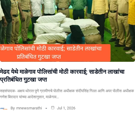
​मेढद येथे माळेगाव पोलिसांची मोठी कारवाई; साडेतीन लाखांचा
प्रतिबंधित गुटखा जप्त
सहसंपादक- अक्षय थोरात पुणे ग्रामीणचे पोलीस अधीक्षक संदीपसिंह गिल्ल आणि अपर पोलीस अधीक्षक
गणेश बिरादार यांच्या आदेशानुसार, माळेगाव…
By
mnewsmarathi
Jul 1, 2026