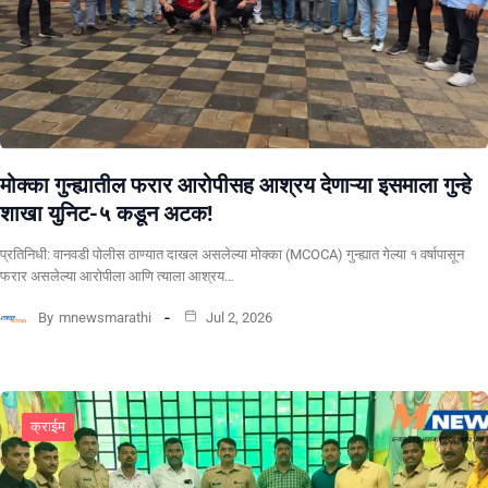
मोक्का गुन्ह्यातील फरार आरोपीसह आश्रय देणाऱ्या इसमाला गुन्हे
शाखा युनिट-५ कडून अटक!
प्रतिनिधी: वानवडी पोलीस ठाण्यात दाखल असलेल्या मोक्का (MCOCA) गुन्ह्यात गेल्या १ वर्षापासून
फरार असलेल्या आरोपीला आणि त्याला आश्रय…
By
mnewsmarathi
Jul 2, 2026
क्राईम