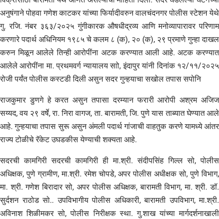
अनुषंगाने पोहवा गणेश काटकर यांच्या फिर्यादीवरुन वालचंदनगर पोलीस स्टेशन येथे
गु. रजि. नंबर ३६३/२०२५ गुंगीकारक औषधीद्रव्य आणि मनोव्यापारावर परिणाम
करणारे पदार्थ अधिनियम १९८५ चे कलम ८ (क), २० (क), २९ प्रमाणे गुन्हा दाखल
करुन मिळून आलेले तिन्ही आरोपींना अटक करण्यात आली आहे. अटक करण्यात
आलेले आरोपींना मा. प्रथमवर्ग न्यायालय साो, इंदापुर यांनी दिनांक १२/११/२०२५
रोजी पर्यंत पोलीस कस्टडी दिली असुन सदर गुन्हयाचा सखोल तपास सपोनि
राजकुमार डुणगे हे करत असुन तपासा दरम्यान फरारी आरोपी अश्रम अजिज
सय्यद, वय २९ वर्षे, रा. निरा वागज, ता. बारामती, जि. पुणे यास ताब्यात घेण्यात आले
आहे. गुन्हयाचा तपास सुरू असुन अंमली पदार्थ गांजाची वाहतुक करणे यामध्ये आंतर
राज्य टोळीचे रॅकेट उघडकीस येण्याची शक्यता आहे.
सदरची कामगिरी सदरची कामगिरी ही मा.श्री. संदीपसिंह गिल्ल सो, पोलीस
अधिक्षक, पुणे ग्रामीण, मा.श्री. रमेश चोपडे, अपर पोलीस अधीक्षक सो, पुणे विभाग,
मा. श्री. गणेश बिरादार सो, अपर पोलीस अधिक्षक, बारामती विभाग, मा. श्री. डॉ.
सुर्दशन राठोड सो.. उपविभागीय पोलीस अधिकारी, बारामती उपविभाग, मा.श्री.
अविनाश शिळीमकर सो, पोलीस निरीक्षक स्था. गु.शाख यांच्या मार्गदर्शनाखाली