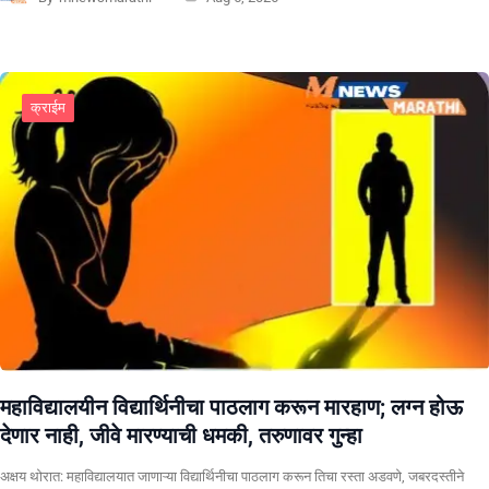
क्राईम
महाविद्यालयीन विद्यार्थिनीचा पाठलाग करून मारहाण; लग्न होऊ
देणार नाही, जीवे मारण्याची धमकी, तरुणावर गुन्हा
अक्षय थोरात: महाविद्यालयात जाणाऱ्या विद्यार्थिनीचा पाठलाग करून तिचा रस्ता अडवणे, जबरदस्तीने