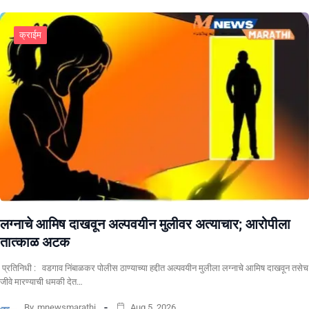
क्राईम
लग्नाचे आमिष दाखवून अल्पवयीन मुलीवर अत्याचार; आरोपीला
तात्काळ अटक
प्रतिनिधी : वडगाव निंबाळकर पोलीस ठाण्याच्या हद्दीत अल्पवयीन मुलीला लग्नाचे आमिष दाखवून तसेच
जीवे मारण्याची धमकी देत…
By
mnewsmarathi
Aug 5, 2026