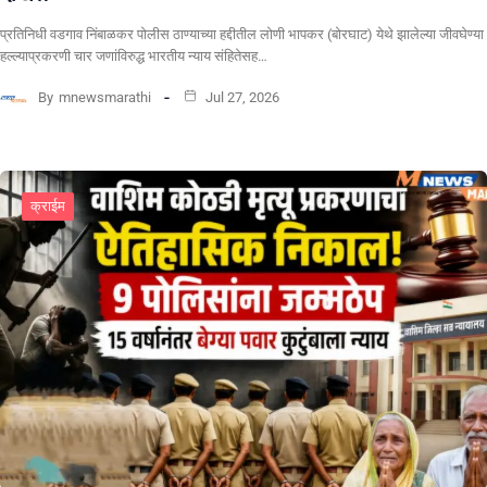
प्रतिनिधी वडगाव निंबाळकर पोलीस ठाण्याच्या हद्दीतील लोणी भापकर (बोरघाट) येथे झालेल्या जीवघेण्या
हल्ल्याप्रकरणी चार जणांविरुद्ध भारतीय न्याय संहितेसह…
By
mnewsmarathi
Jul 27, 2026
क्राईम