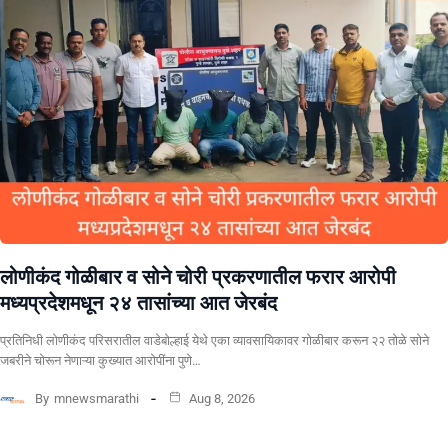
लोणीकंद गोळीबार व सोने चोरी प्रकरणातील फरार आरोपी
मध्यप्रदेशमधून २४ तासांच्या आत जेरबंद
प्रतिनिधी लोणीकंद परिसरातील वाडेबोल्हाई येथे एका व्यावसायिकावर गोळीबार करून २२ तोळे सोने
जबरीने चोरून नेणाऱ्या कुख्यात आरोपींना पुणे…
By
mnewsmarathi
Aug 8, 2026