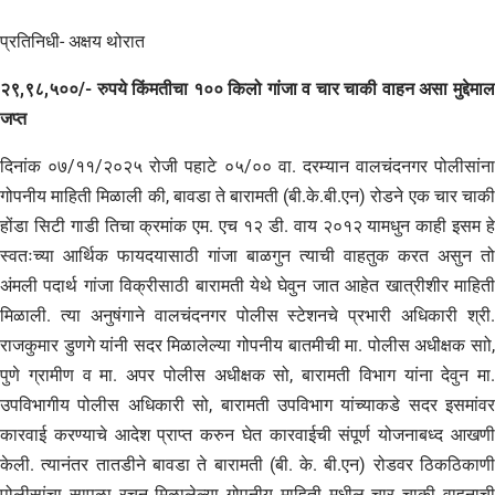
प्रतिनिधी- अक्षय थोरात
२९,९८,५००/- रुपये किंमतीचा १०० किलो गांजा व चार चाकी वाहन असा मुद्देमाल
जप्त
दिनांक ०७/११/२०२५ रोजी पहाटे ०५/०० वा. दरम्यान वालचंदनगर पोलीसांना
गोपनीय माहिती मिळाली की, बावडा ते बारामती (बी.के.बी.एन) रोडने एक चार चाकी
होंडा सिटी गाडी तिचा क्रमांक एम. एच १२ डी. वाय २०१२ यामधुन काही इसम हे
स्वतःच्या आर्थिक फायदयासाठी गांजा बाळगुन त्याची वाहतुक करत असुन तो
अंमली पदार्थ गांजा विक्रीसाठी बारामती येथे घेवुन जात आहेत खात्रीशीर माहिती
मिळाली. त्या अनुषंगाने वालचंदनगर पोलीस स्टेशनचे प्रभारी अधिकारी श्री.
राजकुमार डुणगे यांनी सदर मिळालेल्या गोपनीय बातमीची मा. पोलीस अधीक्षक साो,
पुणे ग्रामीण व मा. अपर पोलीस अधीक्षक सो, बारामती विभाग यांना देवुन मा.
उपविभागीय पोलीस अधिकारी सो, बारामती उपविभाग यांच्याकडे सदर इसमांवर
कारवाई करण्याचे आदेश प्राप्त करुन घेत कारवाईची संपूर्ण योजनाबध्द आखणी
केली. त्यानंतर तातडीने बावडा ते बारामती (बी. के. बी.एन) रोडवर ठिकठिकाणी
पोलीसांचा सापळा रचुन मिळालेल्या गोपनीय माहिती मधील चार चाकी वाहनाची