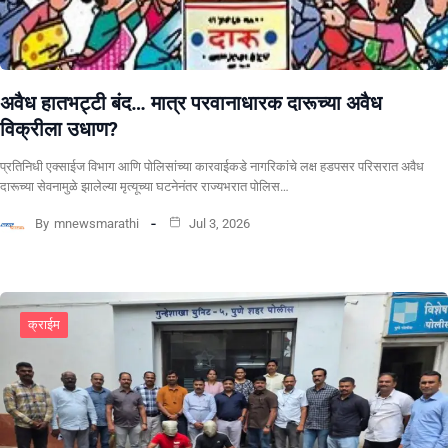
अवैध हातभट्टी बंद… मात्र परवानाधारक दारूच्या अवैध
विक्रीला उधाण?
प्रतिनिधी एक्साईज विभाग आणि पोलिसांच्या कारवाईकडे नागरिकांचे लक्ष हडपसर परिसरात अवैध
दारूच्या सेवनामुळे झालेल्या मृत्यूच्या घटनेनंतर राज्यभरात पोलिस…
By
mnewsmarathi
Jul 3, 2026
क्राईम