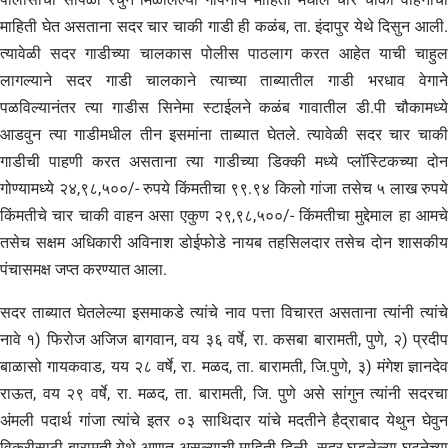
माहिती घेत असताना सदर चार चाकी गाडी ही कळंब, ता. इंदापुर येथे दिसुन आली.
त्यावेळी सदर गाडीच्या चालकास पोलीस पाठलाग करत आहेत याची चाहुल
लागल्याने सदर गाडी चालकाने त्याच्या ताब्यातील गाडी भरधाव वेगाने
पळविल्यानंतर त्या गाडीस सिनेमा स्टाईलने कळंब गावातील डी.पी चौकामध्ये
आडवुन त्या गाडीमधील तीन इसमांना ताब्यात घेतले. त्यावेळी सदर चार चाकी
गाडीची पाहणी करत असताना त्या गाडीच्या डिक्की मध्ये प्लॉस्टिकच्या दोन
गोण्यामध्ये २४,९८,५००/- रुपये किंमतीचा ९९.९४ किलो गांजा तसेच ५ लाख रुपये
किंमतीचे चार चाकी वाहन असा एकुण २९,९८,५००/- किंमतीचा मुद्देमाल हा आमचे
तसेच सक्षम अधिकारी अविनाश डोईफोडे नायब तहसिलदार तसेच दोन शासकीय
पंचासमक्ष जप्त करण्यात आला.
सदर ताब्यात घेतलेल्या इसमाकडे त्यांचे नाव पत्ता विचारत असताना त्यांनी त्यांचे
नावे १) फिरोज अजिज बागवान, वय ३६ वर्षे, रा. कसबा बारामती, पुणे, २) प्रदीप
बाळासो गायकवाड, यय २८ वर्षे, रा. मळद, ता. बारामती, जि.पुणे, ३) मंगेश ज्ञानदेव
राऊत, वय २९ वर्षे, रा. मळद, ता. बारामती, जि. पुणे असे सांगुन त्यांनी सदरचा
अंमली पदार्थ गांजा त्यांचे इतर ०३ साथिदार यांचे मदतीने हैद्राबाद येथुन घेवुन
विक्रीसाठी बारामती येथे आणत असल्याची माहिती दिली. सदर घडलेल्या घटनेच्या