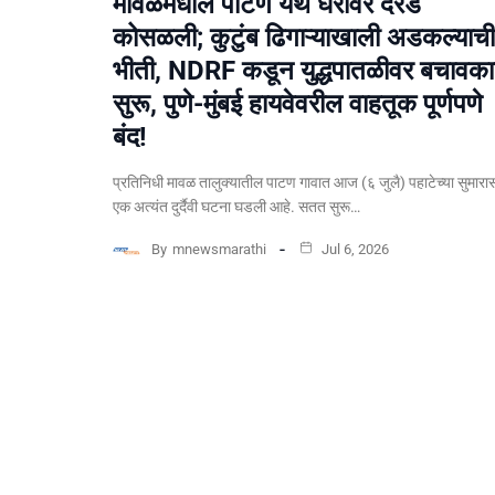
मावळमधील पाटण येथे घरांवर दरड
कोसळली; कुटुंब ढिगाऱ्याखाली अडकल्याची
भीती, NDRF कडून युद्धपातळीवर बचावकार
सुरू, पुणे-मुंबई हायवेवरील वाहतूक पूर्णपणे
बंद!
​प्रतिनिधी मावळ तालुक्यातील पाटण गावात आज (६ जुलै) पहाटेच्या सुमारा
एक अत्यंत दुर्दैवी घटना घडली आहे. सतत सुरू…
By
mnewsmarathi
Jul 6, 2026