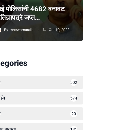
ंबई पोलिसांनी 4682 बनावट
रतिज्ञापत्रे जप्त…
By
mnewsmarathi
Oct 10, 2022
egories
र
502
ाईम
574
ळ
20
्या बातम्या
131