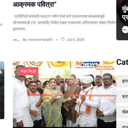
आक्रमक पवित्रा”
मु
प्
प्रतिनिधी बारामती-फलटण नवीन रेल्वे मार्ग प्रकल्पाच्या बांधकामामुळे
सोनकसवाडी (ता. बारामती) येथील पाझर तलावाच्या अस्तित्वावर संकट निर्माण
पन
झाल्याचा…
By
mnewsmarathi
Jul 6, 2026
Cat
माझा जिल्हा
इत
क्र
खे
ताज