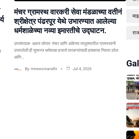
मंचर ग्रामस्थ वारकरी सेवा मंडळाच्या वतीनं
माझ
्य
श्रीक्षेत्र पंढरपूर येथे उभारण्यात आलेल्या
धर्मशाळेच्या नव्या इमारतीचे उद्घाटन.
रा
उपसंपादक- अक्षय थोरात मंचर आणि आंबेगाव तालुक्यातील ग्रामस्थांनी
उभारलेली ही सुसज्ज धर्मशाळा हजारो वारकऱ्यांसाठी हक्काचा निवारा ठरेल
स
आणि…
Gal
By
mnewsmarathi
Jul 4, 2026