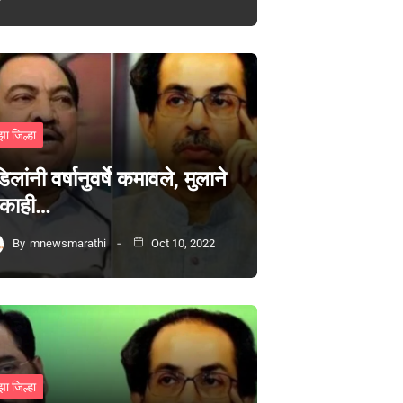
झा जिल्हा
िलांनी वर्षानुवर्षे कमावले, मुलाने
 काही…
By
mnewsmarathi
Oct 10, 2022
झा जिल्हा