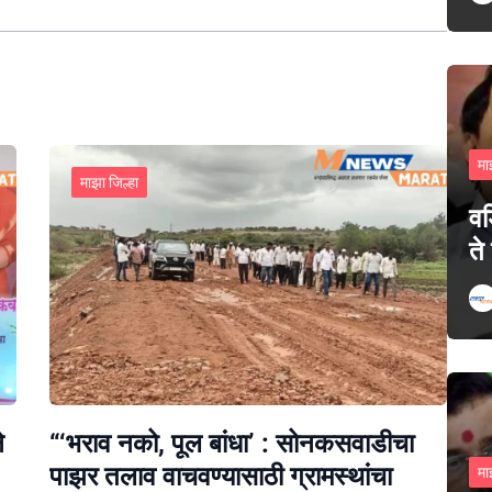
मा
माझा जिल्हा
वड
ते
े
“‘भराव नको, पूल बांधा’ : सोनकसवाडीचा
पाझर तलाव वाचवण्यासाठी ग्रामस्थांचा
मा