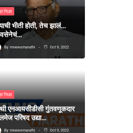
झा जिल्हा
्याची भीती होती, तेच झालं…
वसेनेचं…
By
mnewsmarathi
Oct 9, 2022
झा जिल्हा
थी एनआयसीडीसी गुंतवणूकदार
लमेज परिषद उद्या…
By
mnewsmarathi
Oct 9, 2022