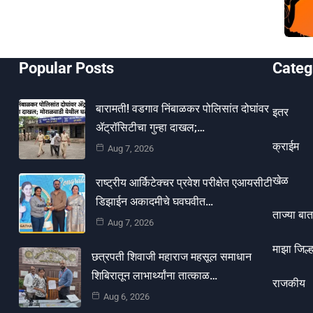
Popular Posts
Categ
बारामती! वडगाव निंबाळकर पोलिसांत दोघांवर
इतर
ॲट्रॉसिटीचा गुन्हा दाखल;…
क्राईम
Aug 7, 2026
खेळ
राष्ट्रीय आर्किटेक्चर प्रवेश परीक्षेत एआयसीटी
डिझाईन अकादमीचे घवघवीत…
ताज्या बात
Aug 7, 2026
माझा जिल्ह
छत्रपती शिवाजी महाराज महसूल समाधान
शिबिरातून लाभार्थ्यांना तात्काळ…
राजकीय
Aug 6, 2026