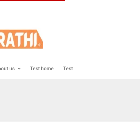
out us
Test home
Test