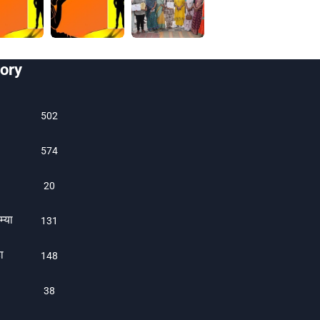
ory
502
574
20
म्या
131
ा
1480
38