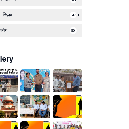
ा जिल्हा
1480
जकीय
38
lery