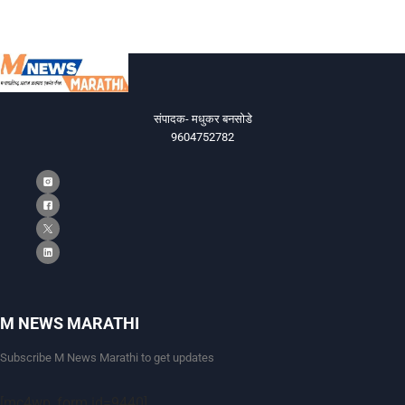
संपादक- मधुकर बनसोडे
9604752782
M NEWS MARATHI
Subscribe M News Marathi to get updates
[mc4wp_form id=9440]