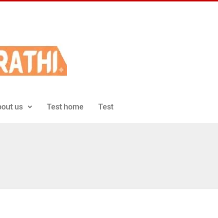
out us
Test home
Test