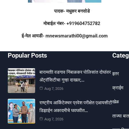
पादक- मधुकर बनसोडे
मोबाईल नंबर- +919604752782
ई-मेल आयडी- mnewsmarathi00@gmail.com
Popular Posts
Categ
बारामती! वडगाव निंबाळकर पोलिसांत दोघांवर
इतर
ॲट्रॉसिटीचा गुन्हा दाखल;…
क्राईम
Aug 7, 2026
खेळ
राष्ट्रीय आर्किटेक्चर प्रवेश परीक्षेत एआयसीटी
डिझाईन अकादमीचे घवघवीत…
ताज्या बात
Aug 7, 2026