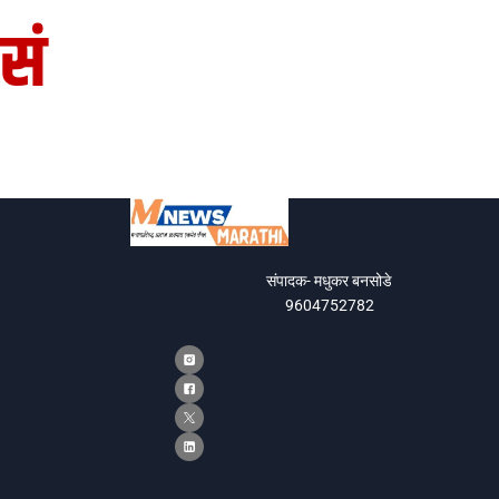
सं
संपादक- मधुकर बनसोडे
9604752782