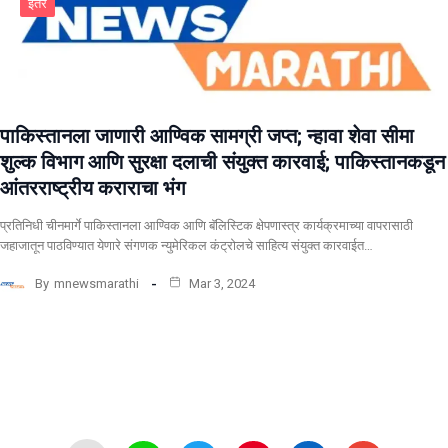
इतर
पाकिस्तानला जाणारी आण्विक सामग्री जप्त; न्हावा शेवा सीमा
शुल्क विभाग आणि सुरक्षा दलाची संयुक्त कारवाई; पाकिस्तानकडून
आंतरराष्ट्रीय कराराचा भंग
प्रतिनिधी चीनमार्गे पाकिस्तानला आण्विक आणि बॅलिस्टिक क्षेपणास्त्र कार्यक्रमाच्या वापरासाठी
जहाजातून पाठविण्यात येणारे संगणक न्युमेरिकल कंट्रोलचे साहित्य संयुक्त कारवाईत…
By
mnewsmarathi
Mar 3, 2024