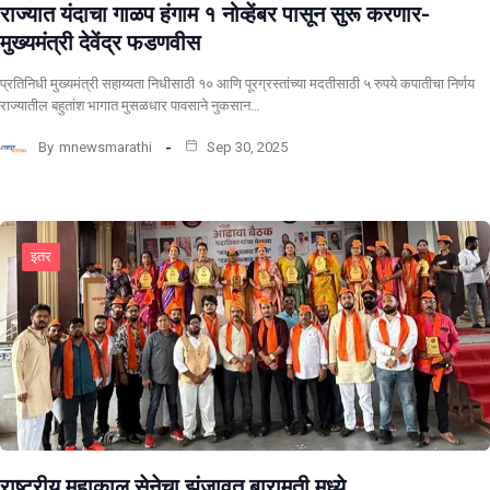
राज्यात यंदाचा गाळप हंगाम १ नोव्हेंबर पासून सुरू करणार-
मुख्यमंत्री देवेंद्र फडणवीस
प्रतिनिधी मुख्यमंत्री सहाय्यता निधीसाठी १० आणि पूरग्रस्तांच्या मदतीसाठी ५ रुपये कपातीचा निर्णय
राज्यातील बहुतांश भागात मुसळधार पावसाने नुकसान…
By
mnewsmarathi
Sep 30, 2025
इतर
राष्ट्रीय महाकाल सेनेचा झंजावत बारामती मध्ये