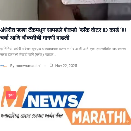
अंधेरीत फ्लश टॅंकमधून सापडले शेकडो ‘ब्लँक वोटर ID कार्ड ‘!!!
चर्चा आणि चौकशीची मागणी वाढली
प्रतिनिधी अंधेरी परिसरातून एक धक्कादायक घटना समोर आली आहे. एका इमारतीतील बाथरूमच्या
फ्लश टॅंकमध्ये शेकडो कोरे (ब्लँक) मतदार…
By
mnewsmarathi
Nov 22, 2025
इतर