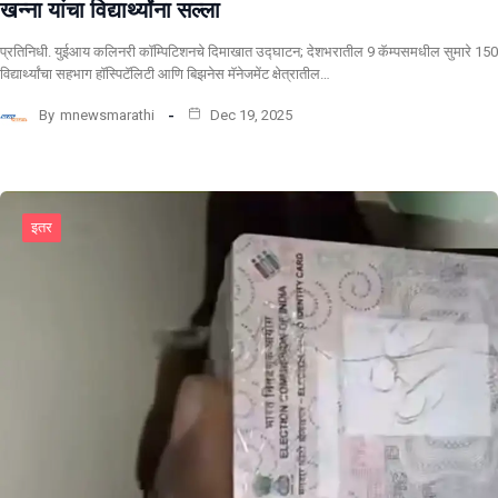
खन्ना यांचा विद्यार्थ्यांना सल्ला
प्रतिनिधी. युईआय कलिनरी कॉम्पिटिशनचे दिमाखात उद्घाटन; देशभरातील 9 कॅम्पसमधील सुमारे 150
विद्यार्थ्यांचा सहभाग हॉस्पिटॅलिटी आणि बिझनेस मॅनेजमेंट क्षेत्रातील…
By
mnewsmarathi
Dec 19, 2025
इतर