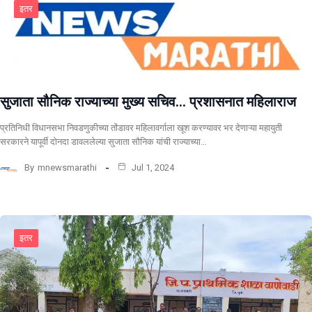
इतर
सुजाता सौनिक राज्याच्या मुख्य सचिव… प्रशासनात महिलाराज
प्रतिनिधी विधानसभा निवडणुकीच्या तोंडावर महिलावर्गाला खूश करण्यावर भर देणाऱ्या महायुती
सरकारने यापूर्वी दोनदा डावललेल्या सुजाता सौनिक यांची राज्याच्या…
By
mnewsmarathi
Jul 1, 2024
इतर