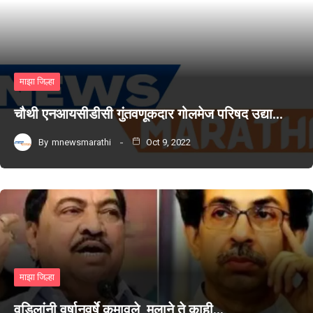
माझा जिल्हा
चौथी एनआयसीडीसी गुंतवणूकदार गोलमेज परिषद उद्या…
By
mnewsmarathi
Oct 9, 2022
माझा जिल्हा
वडिलांनी वर्षानुवर्षे कमावले, मुलाने ते काही…