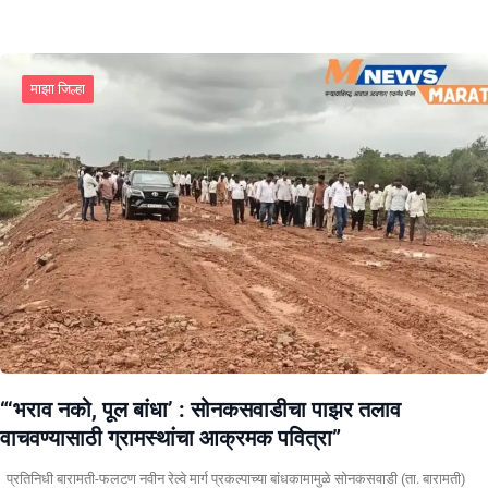
माझा जिल्हा
“‘भराव नको, पूल बांधा’ : सोनकसवाडीचा पाझर तलाव
वाचवण्यासाठी ग्रामस्थांचा आक्रमक पवित्रा”
प्रतिनिधी बारामती-फलटण नवीन रेल्वे मार्ग प्रकल्पाच्या बांधकामामुळे सोनकसवाडी (ता. बारामती)