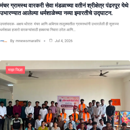
मंचर ग्रामस्थ वारकरी सेवा मंडळाच्या वतीनं श्रीक्षेत्र पंढरपूर येथे
उभारण्यात आलेल्या धर्मशाळेच्या नव्या इमारतीचे उद्घाटन.
उपसंपादक- अक्षय थोरात मंचर आणि आंबेगाव तालुक्यातील ग्रामस्थांनी उभारलेली ही सुसज्ज
धर्मशाळा हजारो वारकऱ्यांसाठी हक्काचा निवारा ठरेल आणि…
By
mnewsmarathi
Jul 4, 2026
माझा जिल्हा