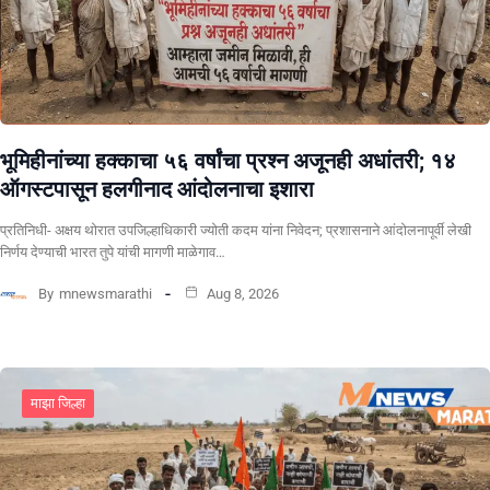
भूमिहीनांच्या हक्काचा ५६ वर्षांचा प्रश्न अजूनही अधांतरी; १४
ऑगस्टपासून हलगीनाद आंदोलनाचा इशारा
प्रतिनिधी- अक्षय थोरात उपजिल्हाधिकारी ज्योती कदम यांना निवेदन; प्रशासनाने आंदोलनापूर्वी लेखी
निर्णय देण्याची भारत तुपे यांची मागणी माळेगाव…
By
mnewsmarathi
Aug 8, 2026
माझा जिल्हा