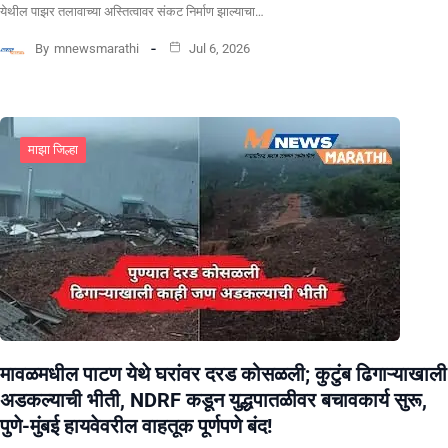
येथील पाझर तलावाच्या अस्तित्वावर संकट निर्माण झाल्याचा…
By
mnewsmarathi
Jul 6, 2026
माझा जिल्हा
मावळमधील पाटण येथे घरांवर दरड कोसळली; कुटुंब ढिगाऱ्याखाली
अडकल्याची भीती, NDRF कडून युद्धपातळीवर बचावकार्य सुरू,
पुणे-मुंबई हायवेवरील वाहतूक पूर्णपणे बंद!