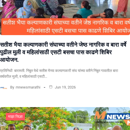
सतीश भैया कल्याणकारी संघाच्या वतीने जेष्ठ नागरिक व बारा वर्षे
पुढील मुली व महिलांसाठी एसटी बसचा पास काढणे शिबिर
आयोजन.
प्रतिनिधी बारामती. निंबुत येथे सतीश भैय्या कल्याणकारी संघ यांच्या वतीने निंबुत गावातील बारा
वर्षावरील मुली, व महिलांसाठी एसटी…
By
mnewsmarathi
Jun 19, 2026
माझा जिल्हा