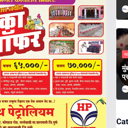
मा
मु
प्
Cat