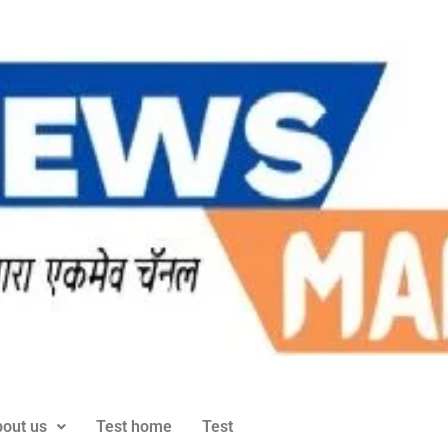
out us
Test home
Test