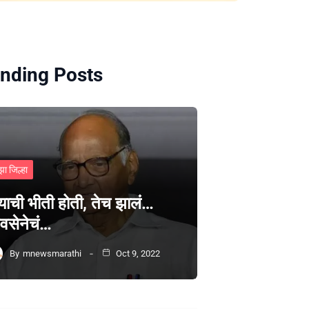
nding Posts
झा जिल्हा
्याची भीती होती, तेच झालं…
वसेनेचं…
By
mnewsmarathi
Oct 9, 2022