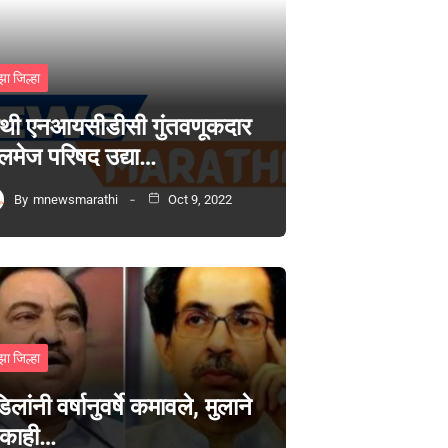
झा जिल्हा
थी एनआयसीडीसी गुंतवणूकदार
लमेज परिषद उद्या…
By
mnewsmarathi
Oct 9, 2022
झा जिल्हा
िलांनी वर्षानुवर्षे कमावले, मुलाने
 काही…