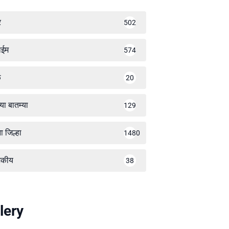
र
502
ाईम
574
ळ
20
्या बातम्या
129
ा जिल्हा
1480
जकीय
38
lery