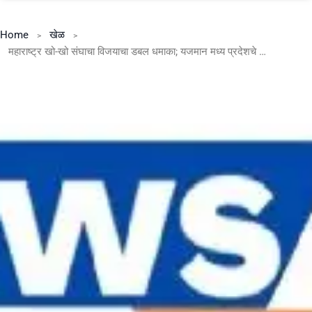
Home
खेळ
महाराष्ट्र खो-खो संघाचा विजयाचा डबल धमाका; यजमान मध्य प्रदेशचे दोन्ही संघ पराभूत