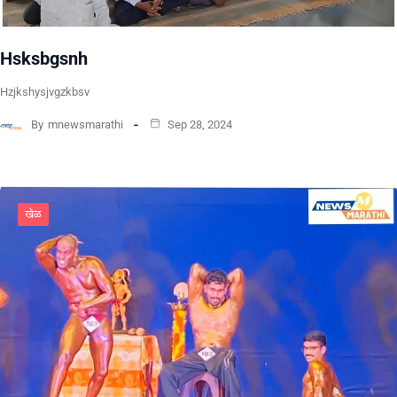
Hsksbgsnh
Hzjkshysjvgzkbsv
By
mnewsmarathi
Sep 28, 2024
खेळ