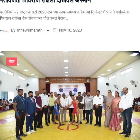
गतविजेता शिवराज राक्षेला दाखवलं अस्मान
प्रतिनिधी महाराष्ट्र केसरी 2023-24 च्या फायनलमध्ये वाशिमच्या सिकंदर शेख याने गतविजेता
शिवराज राक्षेला वीस सेकंदाच्या चीत करत मैदान…
By
mnewsmarathi
Nov 10, 2023
खेळ