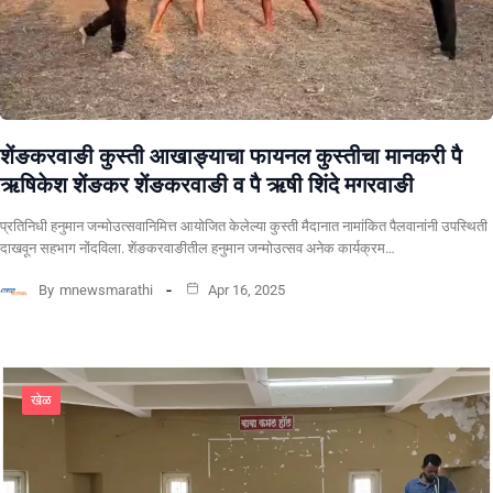
शेंङकरवाङी कुस्ती आखाङ्याचा फायनल कुस्तीचा मानकरी पै
ऋषिकेश शेंङकर शेंङकरवाङी व पै ऋषी शिंदे मगरवाङी
प्रतिनिधी हनुमान जन्मोउत्सवानिमित्त आयोजित केलेल्या कुस्ती मैदानात नामांकित पैलवानांनी उपस्थिती
दाखवून सहभाग नोंदविला. शेंङकरवाङीतील हनुमान जन्मोउत्सव अनेक कार्यक्रम…
By
mnewsmarathi
Apr 16, 2025
खेळ