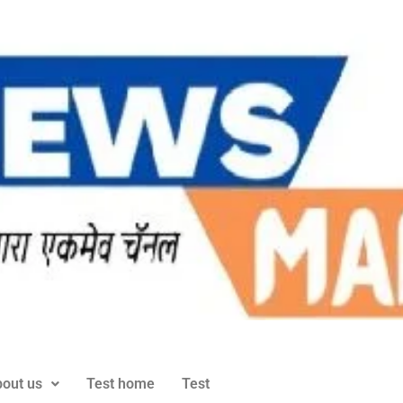
out us
Test home
Test