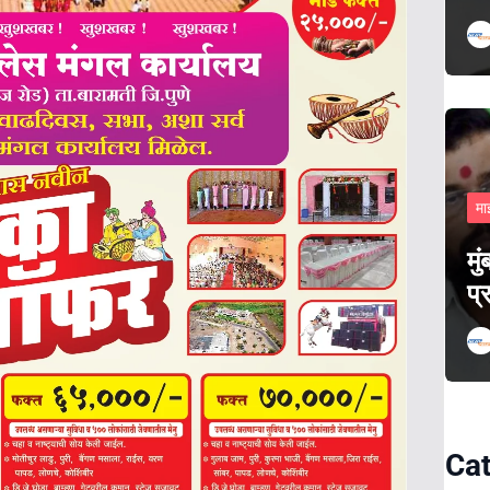
मा
मु
प्
Cat