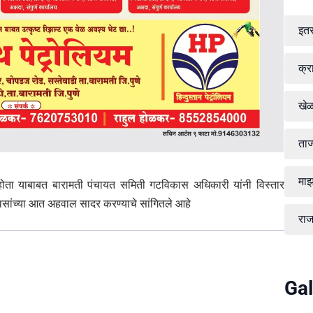
इत
क्र
खे
ताज
माझ
 होता याबाबत बारामती पंचायत समिती गटविकास अधिकारी यांनी विस्तार
वसांच्या आत अहवाल सादर करण्याचे सांगितले आहे
रा
Gal