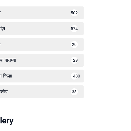
र
502
ाईम
574
ळ
20
्या बातम्या
129
ा जिल्हा
1480
जकीय
38
lery