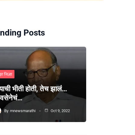
nding Posts
झा जिल्हा
्याची भीती होती, तेच झालं…
वसेनेचं…
By
mnewsmarathi
Oct 9, 2022