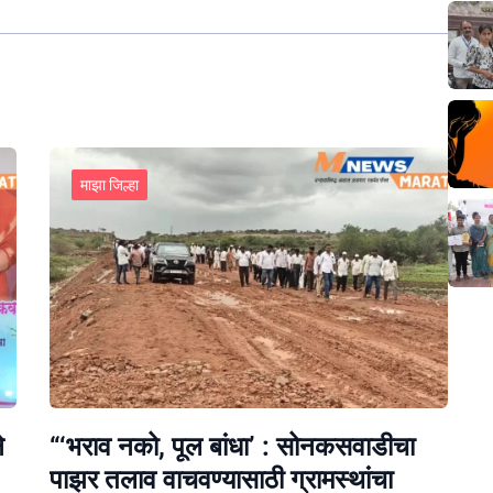
माझा जिल्हा
े
“‘भराव नको, पूल बांधा’ : सोनकसवाडीचा
पाझर तलाव वाचवण्यासाठी ग्रामस्थांचा