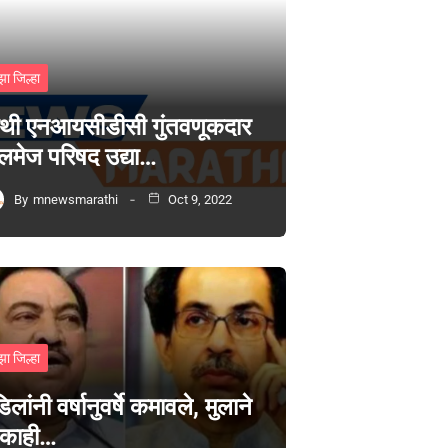
झा जिल्हा
थी एनआयसीडीसी गुंतवणूकदार
लमेज परिषद उद्या…
By
mnewsmarathi
Oct 9, 2022
झा जिल्हा
िलांनी वर्षानुवर्षे कमावले, मुलाने
 काही…