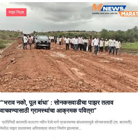
माझा जिल्हा
“‘भराव नको, पूल बांधा’ : सोनकसवाडीचा पाझर तलाव
वाचवण्यासाठी ग्रामस्थांचा आक्रमक पवित्रा”
प्रतिनिधी बारामती-फलटण नवीन रेल्वे मार्ग प्रकल्पाच्या बांधकामामुळे सोनकसवाडी (ता. बारामती)
येथील पाझर तलावाच्या अस्तित्वावर संकट निर्माण झाल्याचा…