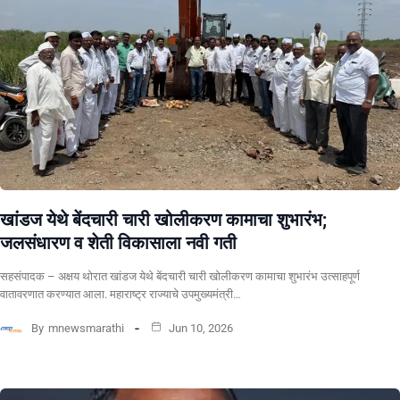
खांडज येथे बेंदचारी चारी खोलीकरण कामाचा शुभारंभ;
जलसंधारण व शेती विकासाला नवी गती
सहसंपादक – अक्षय थोरात खांडज येथे बेंदचारी चारी खोलीकरण कामाचा शुभारंभ उत्साहपूर्ण
वातावरणात करण्यात आला. महाराष्ट्र राज्याचे उपमुख्यमंत्री…
By
mnewsmarathi
Jun 10, 2026