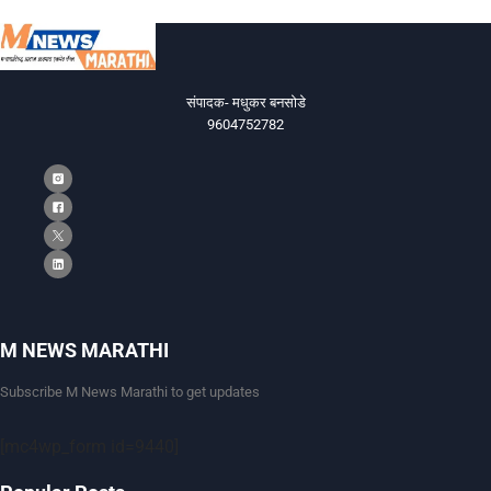
संपादक- मधुकर बनसोडे
9604752782
M NEWS MARATHI
Subscribe M News Marathi to get updates
[mc4wp_form id=9440]