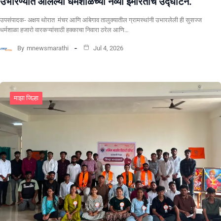
उभारण्यात आलेल्या धर्मशाळेच्या नव्या इमारतीचे उद्घाटन.
उपसंपादक- अक्षय थोरात मंचर आणि आंबेगाव तालुक्यातील ग्रामस्थांनी उभारलेली ही सुसज्ज
धर्मशाळा हजारो वारकऱ्यांसाठी हक्काचा निवारा ठरेल आणि…
By
mnewsmarathi
Jul 4, 2026
माझा जिल्हा