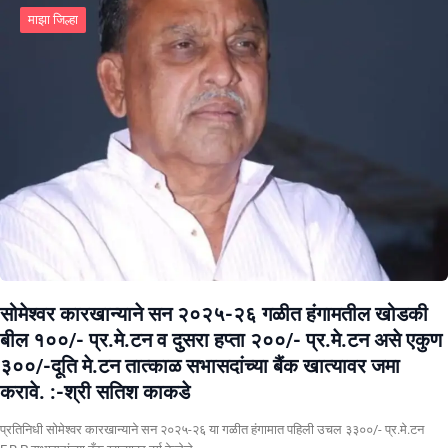
माझा जिल्हा
सोमेश्वर कारखान्याने सन २०२५-२६ गळीत हंगामतील खोडकी
बील १००/- प्र.मे.टन व दुसरा हप्ता २००/- प्र.मे.टन असे एकुण
३००/-दूति मे.टन तात्काळ सभासदांच्या बैंक खात्यावर जमा
करावे. :-श्री सतिश काकडे
प्रतिनिधी सोमेश्वर कारखान्याने सन २०२५-२६ या गळीत हंगामात पहिली उचल ३३००/- प्र.मे.टन