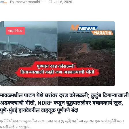
By
mnewsmarathi
Jul 6, 2026
माझा जिल्हा
मावळमधील पाटण येथे घरांवर दरड कोसळली; कुटुंब ढिगाऱ्याखाली
अडकल्याची भीती, NDRF कडून युद्धपातळीवर बचावकार्य सुरू,
पुणे-मुंबई हायवेवरील वाहतूक पूर्णपणे बंद!
​प्रतिनिधी मावळ तालुक्यातील पाटण गावात आज (६ जुलै) पहाटेच्या सुमारास एक अत्यंत दुर्दैवी घटना
घडली आहे. सतत सुरू…