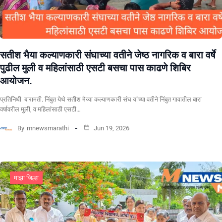
सतीश भैया कल्याणकारी संघाच्या वतीने जेष्ठ नागरिक व बारा वर्षे
पुढील मुली व महिलांसाठी एसटी बसचा पास काढणे शिबिर
आयोजन.
प्रतिनिधी बारामती. निंबुत येथे सतीश भैय्या कल्याणकारी संघ यांच्या वतीने निंबुत गावातील बारा
वर्षावरील मुली, व महिलांसाठी एसटी…
By
mnewsmarathi
Jun 19, 2026
माझा जिल्हा