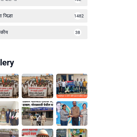
ा जिल्हा
1482
जकीय
38
lery