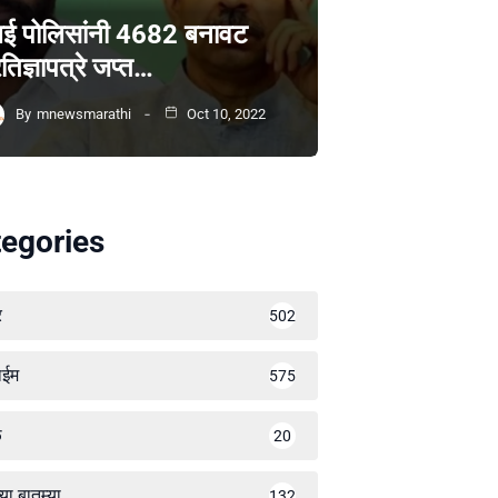
ंबई पोलिसांनी 4682 बनावट
रतिज्ञापत्रे जप्त…
By
mnewsmarathi
Oct 10, 2022
egories
र
502
ाईम
575
ळ
20
्या बातम्या
132