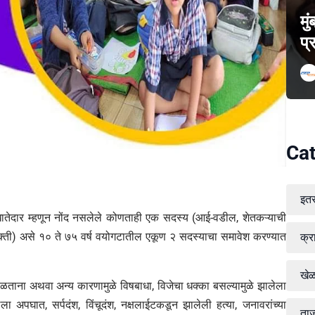
मु
प्
Cat
इत
ातेदार म्हणून नोंद नसलेले कोणताही एक सदस्य (आई-वडील, शेतकऱ्याची
यक्ती) असे १० ते ७५ वर्ष वयोगटातील एकूण २ सदस्याचा समावेश करण्यात
क्र
खे
े हाताळताना अथवा अन्य कारणामुळे विषबाधा, विजेचा धक्का बसल्यामुळे झालेला
ा अपघात, सर्पदंश, विंचूदंश, नक्षलाईटकडून झालेली हत्या, जनावरांच्या
ताज