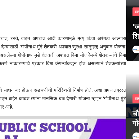
मा
‘ज
शि
घात, रस्ते, वाहन अपघात आदी कारणामुळे मृत्यू किंवा अपंगत्व आल्यास
 देण्यासाठी ‘गोपीनाथ मुंडे शेतकरी अपघात सुरक्षा सानुग्रह अनुदान योजना’
त असलेल्या गोपीनाथ मुंडे शेतकरी अपघात विमा योजनेमध्ये शेतकऱ्यांचे विमा
रणे नाकारण्याचे प्रकार विमा कंपन्यांकडून होत असल्याने शेतकऱ्यांच्या
पन्नाचे साधन बंद होऊन अडचणीची परिस्थिती निर्माण होते. अशा अपघातग्रस्त
टातून बाहेर काढत त्यांना मानसिक बळ देणारी योजना म्हणून ‘गोपीनाथ मुंडे
मा
ार आहे.
चौ
गो