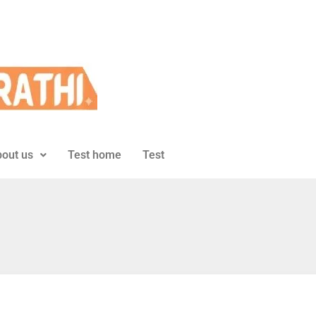
out us
Test home
Test