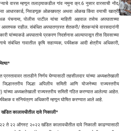
कऱ्याचे वारस म्हणून तलाठ्याकडील गांव नमुना क्र.6 नुसार वारसाची नोंद,
ा किंवा आधारकार्ड, निवडणूक ओळखपत्र अथवा ओळख किंवा वयाची खात्री
्थळ पंचनामा, पोलीस पाटील यांचा माहिती अहवाल तसेच अपघाताच्या
े आवश्यक राहील. संबंधित अपघातग्रस्त शेतकरी/ शेतकऱ्यांचे वारसदारांनी
िकारी यांच्याकडे अपघाताचे प्रकरण निदर्शनास आल्यापासून तीस दिवसाच्या
 संबंधित गावातील कृषि सहाय्यक, पर्यवेक्षक आदी क्षेत्रीय अधिकारी,
ित्या*
त प्रस्तावावर तातडीने निर्णय घेण्यासाठी तहसीलदार यांच्या अध्यक्षतेखाली
ाली जिल्हास्तरीय जिल्हा अपिलीय समिती आणि योजनेच्या राज्यस्तरीय
) यांच्या अध्यक्षतेखाली राज्यस्तरीय समिती गठित करण्यात आलेल्या आहेत.
र्यवेक्षक व संनियंत्रण अधिकारी म्हणून घोषित करण्यात आले आहे.
्या खंडित कालावधीतील दावे निकाली*
 २०२२ ते २२ ऑगस्ट २०२२ खंडित कालावधीतील दावे निकाली काढण्यासाठी