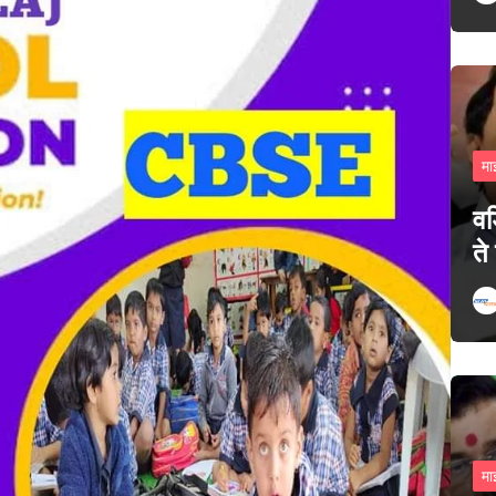
मा
वड
ते
मा