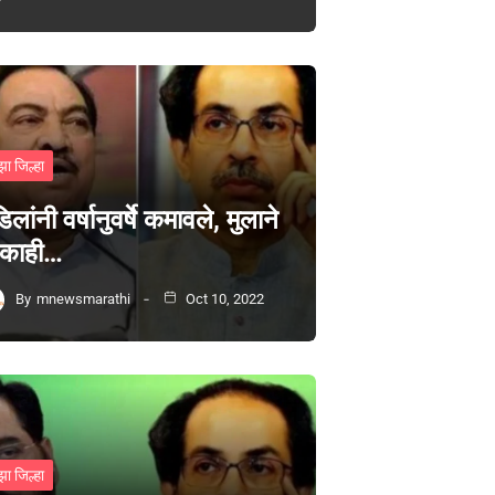
झा जिल्हा
िलांनी वर्षानुवर्षे कमावले, मुलाने
 काही…
By
mnewsmarathi
Oct 10, 2022
झा जिल्हा