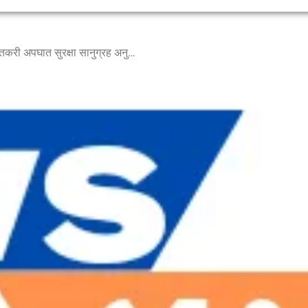
कुटुंब सावरणारी ‘गोपीनाथ मुंडे शेतकरी अपघात सुरक्षा सानुग्रह अनुदान योजना’