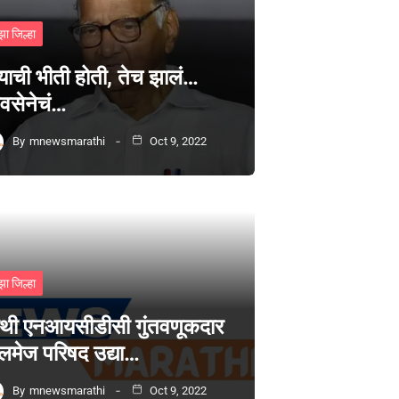
झा जिल्हा
्याची भीती होती, तेच झालं…
वसेनेचं…
By
mnewsmarathi
Oct 9, 2022
झा जिल्हा
थी एनआयसीडीसी गुंतवणूकदार
लमेज परिषद उद्या…
By
mnewsmarathi
Oct 9, 2022