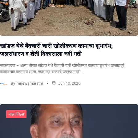
खांडज येथे बेंदचारी चारी खोलीकरण कामाचा शुभारंभ;
जलसंधारण व शेती विकासाला नवी गती
सहसंपादक – अक्षय थोरात खांडज येथे बेंदचारी चारी खोलीकरण कामाचा शुभारंभ उत्साहपूर्ण
वातावरणात करण्यात आला. महाराष्ट्र राज्याचे उपमुख्यमंत्री…
By
mnewsmarathi
Jun 10, 2026
माझा जिल्हा