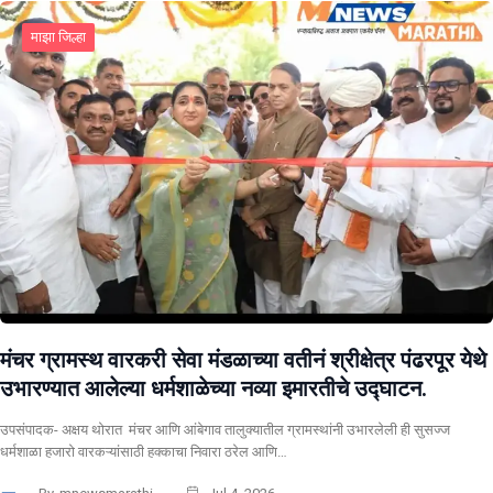
माझा जिल्हा
मंचर ग्रामस्थ वारकरी सेवा मंडळाच्या वतीनं श्रीक्षेत्र पंढरपूर येथे
उभारण्यात आलेल्या धर्मशाळेच्या नव्या इमारतीचे उद्घाटन.
उपसंपादक- अक्षय थोरात मंचर आणि आंबेगाव तालुक्यातील ग्रामस्थांनी उभारलेली ही सुसज्ज
धर्मशाळा हजारो वारकऱ्यांसाठी हक्काचा निवारा ठरेल आणि…