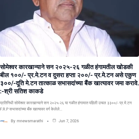
सोमेश्वर कारखान्याने सन २०२५-२६ गळीत हंगामतील खोडकी
बील १००/- प्र.मे.टन व दुसरा हप्ता २००/- प्र.मे.टन असे एकुण
३००/-दूति मे.टन तात्काळ सभासदांच्या बैंक खात्यावर जमा करावे.
:-श्री सतिश काकडे
प्रतिनिधी सोमेश्वर कारखान्याने सन २०२५-२६ या गळीत हंगामात पहिली उचल ३३००/- प्र.मे.टन
F.R.P सभासदांच्या बँक खात्यावर वर्ग केलेले…
By
mnewsmarathi
Jun 7, 2026