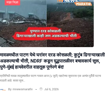
माझा जिल्हा
मावळमधील पाटण येथे घरांवर दरड कोसळली; कुटुंब ढिगाऱ्याखाली
अडकल्याची भीती, NDRF कडून युद्धपातळीवर बचावकार्य सुरू,
पुणे-मुंबई हायवेवरील वाहतूक पूर्णपणे बंद!
​प्रतिनिधी मावळ तालुक्यातील पाटण गावात आज (६ जुलै) पहाटेच्या सुमारास एक अत्यंत दुर्दैवी घटना
घडली आहे. सतत सुरू…
By
mnewsmarathi
Jul 6, 2026