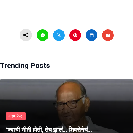
Trending Posts
माझा जिल्हा
‘ज्याची भीती होती, तेच झालं… शिवसेनेचं…