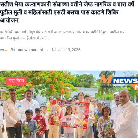
सतीश भैया कल्याणकारी संघाच्या वतीने जेष्ठ नागरिक व बारा वर्षे
पुढील मुली व महिलांसाठी एसटी बसचा पास काढणे शिबिर
आयोजन.
प्रतिनिधी बारामती. निंबुत येथे सतीश भैय्या कल्याणकारी संघ यांच्या वतीने निंबुत गावातील बारा
वर्षावरील मुली, व महिलांसाठी एसटी…
By
mnewsmarathi
Jun 19, 2026
माझा जिल्हा