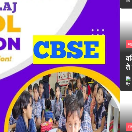
मा
वड
ते
मा