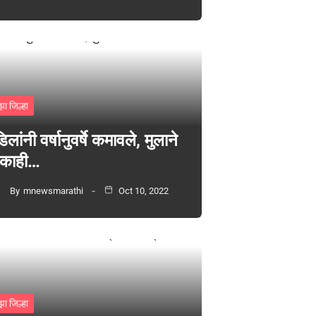
झा जिल्हा
िलांनी वर्षानुवर्षे कमावले, मुलाने
 काही…
By
mnewsmarathi
Oct 10, 2022
झा जिल्हा