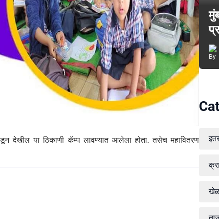
मु
प्
Cat
इत
डून देखील या ठिकाणी कॅम्प लावण्यात आलेला होता. तसेच महावितरण
क्र
खे
ताज