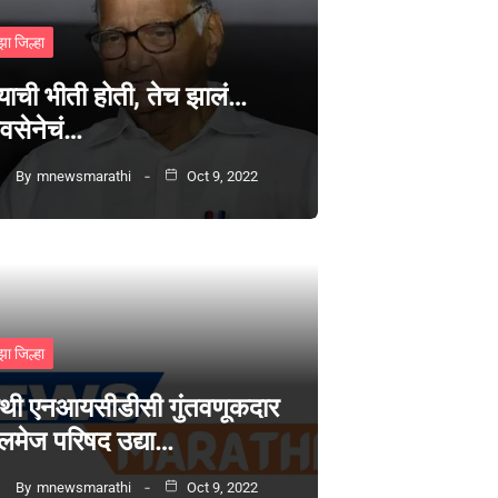
झा जिल्हा
्याची भीती होती, तेच झालं…
वसेनेचं…
By
mnewsmarathi
Oct 9, 2022
झा जिल्हा
थी एनआयसीडीसी गुंतवणूकदार
लमेज परिषद उद्या…
By
mnewsmarathi
Oct 9, 2022