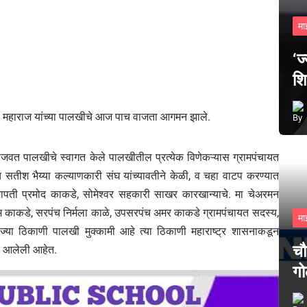
मा
‘ज
शि
न काका महाराज यांच्या पालखीचे आज पाच वाजता आगमन झाले.
ीम वाजवत पालखीचे स्वागत केले पालखीतील प्रत्येक विणेकऱ्यास ग्रामपंचायत
तीश भैय्या कल्याणकारी संघ यांच्यावतीने केळी, व चहा वाटप करण्यात
सभापती प्रमोद काकडे, सोमेश्वर सहकारी साखर कारखान्याचे. मा चेअरमन
 काकडे, सरपंच निर्मला काळे, उपसरपंच अमर काकडे ग्रामपंचायत सदस्य,
मा
े. ज्या ठिकाणी पालखी मुक्कामी आहे त्या ठिकाणी महाराष्ट्र शासनाकडून
चौ
त आलेली आहेत.
गो