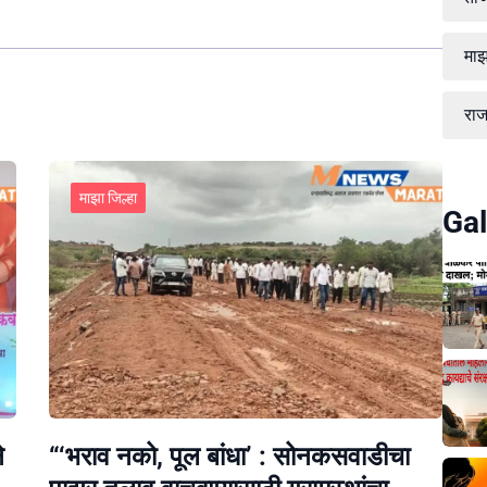
माझ
रा
माझा जिल्हा
Gal
े
“‘भराव नको, पूल बांधा’ : सोनकसवाडीचा