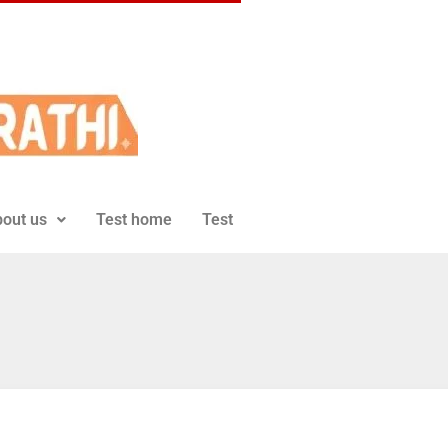
out us
Test home
Test