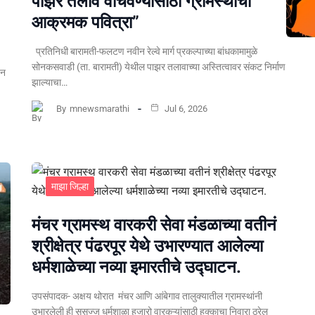
पाझर तलाव वाचवण्यासाठी ग्रामस्थांचा
आक्रमक पवित्रा”
प्रतिनिधी बारामती-फलटण नवीन रेल्वे मार्ग प्रकल्पाच्या बांधकामामुळे
सोनकसवाडी (ता. बारामती) येथील पाझर तलावाच्या अस्तित्वावर संकट निर्माण
पन
झाल्याचा…
By
mnewsmarathi
Jul 6, 2026
माझा जिल्हा
मंचर ग्रामस्थ वारकरी सेवा मंडळाच्या वतीनं
श्रीक्षेत्र पंढरपूर येथे उभारण्यात आलेल्या
धर्मशाळेच्या नव्या इमारतीचे उद्घाटन.
उपसंपादक- अक्षय थोरात मंचर आणि आंबेगाव तालुक्यातील ग्रामस्थांनी
उभारलेली ही सुसज्ज धर्मशाळा हजारो वारकऱ्यांसाठी हक्काचा निवारा ठरेल