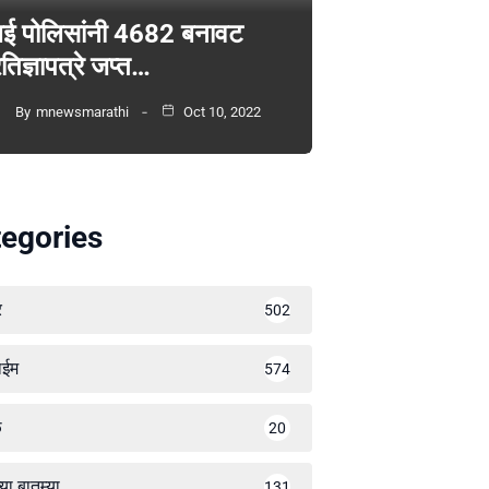
ंबई पोलिसांनी 4682 बनावट
रतिज्ञापत्रे जप्त…
By
mnewsmarathi
Oct 10, 2022
egories
र
502
ाईम
574
ळ
20
्या बातम्या
131