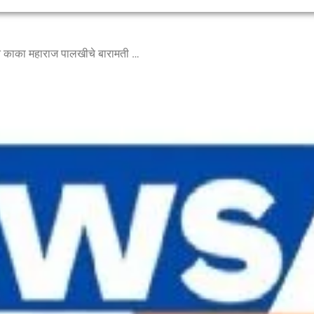
टाळ मृदुंगाच्या गजरात संत सोपान काका महाराज पालखीचे बारामती तालुक्यातील निंबुत येथे जंगी स्वागत.