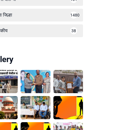
ा जिल्हा
1480
जकीय
38
lery