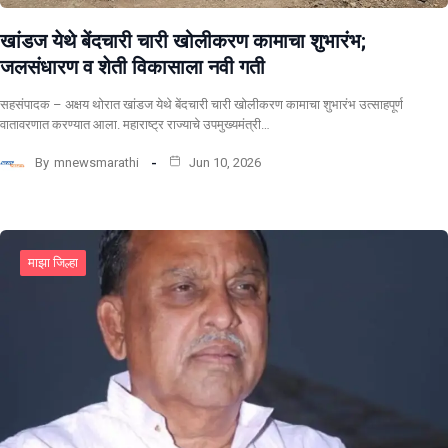
खांडज येथे बेंदचारी चारी खोलीकरण कामाचा शुभारंभ;
जलसंधारण व शेती विकासाला नवी गती
सहसंपादक – अक्षय थोरात खांडज येथे बेंदचारी चारी खोलीकरण कामाचा शुभारंभ उत्साहपूर्ण
वातावरणात करण्यात आला. महाराष्ट्र राज्याचे उपमुख्यमंत्री…
By
mnewsmarathi
Jun 10, 2026
माझा जिल्हा