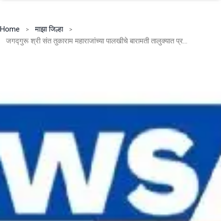
Home
माझा जिल्हा
जगद्गुरू श्री संत तुकाराम महाराजांच्या पालखीचे बारामती तालुक्यात प्रशासनाच्यावतीने स्वागत