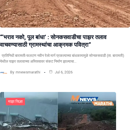
“‘भराव नको, पूल बांधा’ : सोनकसवाडीचा पाझर तलाव
वाचवण्यासाठी ग्रामस्थांचा आक्रमक पवित्रा”
प्रतिनिधी बारामती-फलटण नवीन रेल्वे मार्ग प्रकल्पाच्या बांधकामामुळे सोनकसवाडी (ता. बारामती)
येथील पाझर तलावाच्या अस्तित्वावर संकट निर्माण झाल्याचा…
By
mnewsmarathi
Jul 6, 2026
माझा जिल्हा