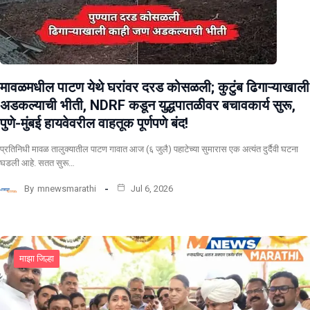
मावळमधील पाटण येथे घरांवर दरड कोसळली; कुटुंब ढिगाऱ्याखाली
अडकल्याची भीती, NDRF कडून युद्धपातळीवर बचावकार्य सुरू,
पुणे-मुंबई हायवेवरील वाहतूक पूर्णपणे बंद!
​प्रतिनिधी मावळ तालुक्यातील पाटण गावात आज (६ जुलै) पहाटेच्या सुमारास एक अत्यंत दुर्दैवी घटना
घडली आहे. सतत सुरू…
By
mnewsmarathi
Jul 6, 2026
माझा जिल्हा