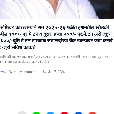
सोमेश्वर कारखान्याने सन २०२५-२६ गळीत हंगामतील खोडकी
बील १००/- प्र.मे.टन व दुसरा हप्ता २००/- प्र.मे.टन असे एकुण
३००/-दूति मे.टन तात्काळ सभासदांच्या बैंक खात्यावर जमा करावे.
:-श्री सतिश काकडे
प्रतिनिधी सोमेश्वर कारखान्याने सन २०२५-२६ या गळीत हंगामात पहिली उचल ३३००/- प्र.मे.टन
F.R.P सभासदांच्या बँक खात्यावर वर्ग केलेले…
By
mnewsmarathi
Jun 7, 2026