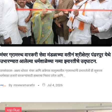
मंचर ग्रामस्थ वारकरी सेवा मंडळाच्या वतीनं श्रीक्षेत्र पंढरपूर येथे
उभारण्यात आलेल्या धर्मशाळेच्या नव्या इमारतीचे उद्घाटन.
उपसंपादक- अक्षय थोरात मंचर आणि आंबेगाव तालुक्यातील ग्रामस्थांनी उभारलेली ही सुसज्ज
धर्मशाळा हजारो वारकऱ्यांसाठी हक्काचा निवारा ठरेल आणि…
By
mnewsmarathi
Jul 4, 2026
माझा जिल्हा