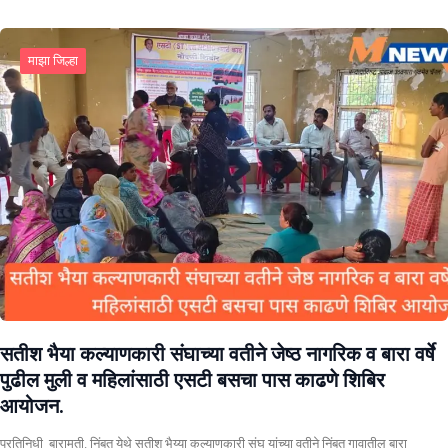
माझा जिल्हा
सतीश भैया कल्याणकारी संघाच्या वतीने जेष्ठ नागरिक व बारा वर्षे
पुढील मुली व महिलांसाठी एसटी बसचा पास काढणे शिबिर
आयोजन.
प्रतिनिधी बारामती. निंबुत येथे सतीश भैय्या कल्याणकारी संघ यांच्या वतीने निंबुत गावातील बारा