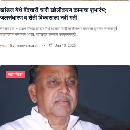
खांडज येथे बेंदचारी चारी खोलीकरण कामाचा शुभारंभ;
जलसंधारण व शेती विकासाला नवी गती
सहसंपादक – अक्षय थोरात खांडज येथे बेंदचारी चारी खोलीकरण कामाचा शुभारंभ उत्साहपूर्ण
वातावरणात करण्यात आला. महाराष्ट्र राज्याचे उपमुख्यमंत्री…
By
mnewsmarathi
Jun 10, 2026
माझा जिल्हा