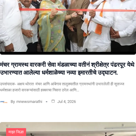
मंचर ग्रामस्थ वारकरी सेवा मंडळाच्या वतीनं श्रीक्षेत्र पंढरपूर येथे
उभारण्यात आलेल्या धर्मशाळेच्या नव्या इमारतीचे उद्घाटन.
उपसंपादक- अक्षय थोरात मंचर आणि आंबेगाव तालुक्यातील ग्रामस्थांनी उभारलेली ही सुसज्ज
धर्मशाळा हजारो वारकऱ्यांसाठी हक्काचा निवारा ठरेल आणि…
By
mnewsmarathi
Jul 4, 2026
माझा जिल्हा