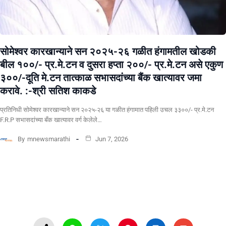
सोमेश्वर कारखान्याने सन २०२५-२६ गळीत हंगामतील खोडकी
बील १००/- प्र.मे.टन व दुसरा हप्ता २००/- प्र.मे.टन असे एकुण
३००/-दूति मे.टन तात्काळ सभासदांच्या बैंक खात्यावर जमा
करावे. :-श्री सतिश काकडे
प्रतिनिधी सोमेश्वर कारखान्याने सन २०२५-२६ या गळीत हंगामात पहिली उचल ३३००/- प्र.मे.टन
F.R.P सभासदांच्या बँक खात्यावर वर्ग केलेले…
By
mnewsmarathi
Jun 7, 2026