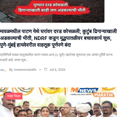
मावळमधील पाटण येथे घरांवर दरड कोसळली; कुटुंब ढिगाऱ्याखाली
अडकल्याची भीती, NDRF कडून युद्धपातळीवर बचावकार्य सुरू,
पुणे-मुंबई हायवेवरील वाहतूक पूर्णपणे बंद!
​प्रतिनिधी मावळ तालुक्यातील पाटण गावात आज (६ जुलै) पहाटेच्या सुमारास एक अत्यंत दुर्दैवी घटना
घडली आहे. सतत सुरू…
By
mnewsmarathi
Jul 6, 2026
माझा जिल्हा