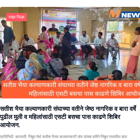
माझा जिल्हा
सतीश भैया कल्याणकारी संघाच्या वतीने जेष्ठ नागरिक व बारा वर्षे
पुढील मुली व महिलांसाठी एसटी बसचा पास काढणे शिबिर
आयोजन.
प्रतिनिधी बारामती. निंबुत येथे सतीश भैय्या कल्याणकारी संघ यांच्या वतीने निंबुत गावातील बारा