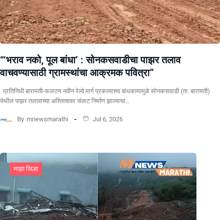
“‘भराव नको, पूल बांधा’ : सोनकसवाडीचा पाझर तलाव
वाचवण्यासाठी ग्रामस्थांचा आक्रमक पवित्रा”
प्रतिनिधी बारामती-फलटण नवीन रेल्वे मार्ग प्रकल्पाच्या बांधकामामुळे सोनकसवाडी (ता. बारामती)
येथील पाझर तलावाच्या अस्तित्वावर संकट निर्माण झाल्याचा…
By
mnewsmarathi
Jul 6, 2026
माझा जिल्हा