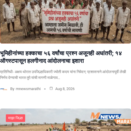
भूमिहीनांच्या हक्काचा ५६ वर्षांचा प्रश्न अजूनही अधांतरी; १४
ऑगस्टपासून हलगीनाद आंदोलनाचा इशारा
प्रतिनिधी- अक्षय थोरात उपजिल्हाधिकारी ज्योती कदम यांना निवेदन; प्रशासनाने आंदोलनापूर्वी लेखी
निर्णय देण्याची भारत तुपे यांची मागणी माळेगाव…
By
mnewsmarathi
Aug 8, 2026
माझा जिल्हा