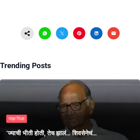
Trending Posts
माझा जिल्हा
‘ज्याची भीती होती, तेच झालं… शिवसेनेचं…