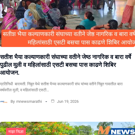
सतीश भैया कल्याणकारी संघाच्या वतीने जेष्ठ नागरिक व बारा वर्षे
पुढील मुली व महिलांसाठी एसटी बसचा पास काढणे शिबिर
आयोजन.
प्रतिनिधी बारामती. निंबुत येथे सतीश भैय्या कल्याणकारी संघ यांच्या वतीने निंबुत गावातील बारा
वर्षावरील मुली, व महिलांसाठी एसटी…
By
mnewsmarathi
Jun 19, 2026
माझा जिल्हा