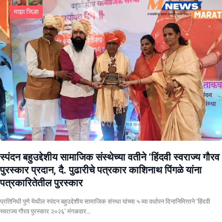
माझा जिल्हा
स्पंदन बहुउद्देशीय सामाजिक संस्थेच्या वतीने ‘हिंदवी स्वराज्य गौरव
पुरस्कार प्रदान, दै. पुढारीचे पत्रकार काशिनाथ पिंगळे यांना
पत्रकारितेतील पुरस्कार
प्रतिनिधी पुणे येथील स्पंदन बहुउद्देशीय सामाजिक संस्था यांच्या ५ व्या वर्धापन दिनानिमित्ताने ‘हिंदवी
स्वराज्य गौरव पुरस्कार २०२६’ मंगळवार…