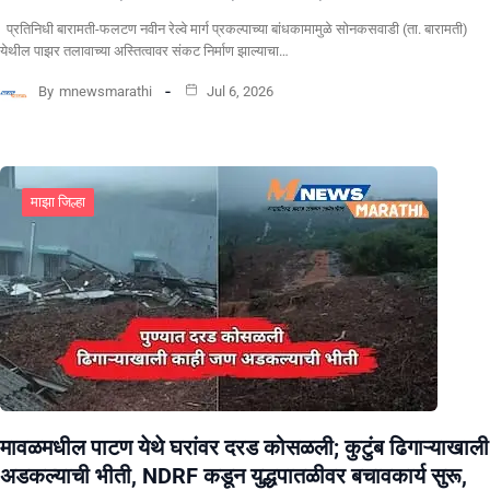
प्रतिनिधी बारामती-फलटण नवीन रेल्वे मार्ग प्रकल्पाच्या बांधकामामुळे सोनकसवाडी (ता. बारामती)
येथील पाझर तलावाच्या अस्तित्वावर संकट निर्माण झाल्याचा…
By
mnewsmarathi
Jul 6, 2026
माझा जिल्हा
मावळमधील पाटण येथे घरांवर दरड कोसळली; कुटुंब ढिगाऱ्याखाली
अडकल्याची भीती, NDRF कडून युद्धपातळीवर बचावकार्य सुरू,