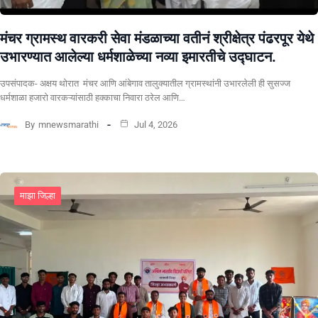
मंचर ग्रामस्थ वारकरी सेवा मंडळाच्या वतीनं श्रीक्षेत्र पंढरपूर येथे
उभारण्यात आलेल्या धर्मशाळेच्या नव्या इमारतीचे उद्घाटन.
उपसंपादक- अक्षय थोरात मंचर आणि आंबेगाव तालुक्यातील ग्रामस्थांनी उभारलेली ही सुसज्ज
धर्मशाळा हजारो वारकऱ्यांसाठी हक्काचा निवारा ठरेल आणि…
By
mnewsmarathi
Jul 4, 2026
माझा जिल्हा