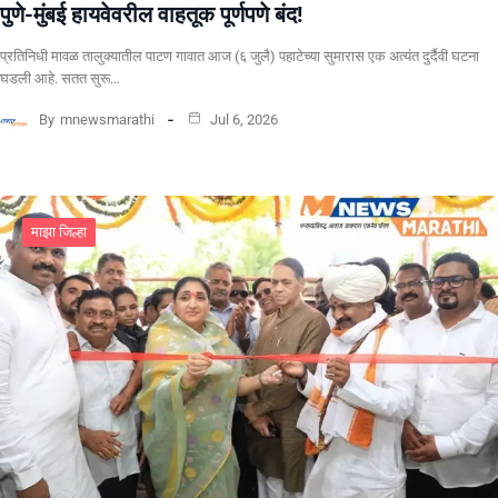
पुणे-मुंबई हायवेवरील वाहतूक पूर्णपणे बंद!
​प्रतिनिधी मावळ तालुक्यातील पाटण गावात आज (६ जुलै) पहाटेच्या सुमारास एक अत्यंत दुर्दैवी घटना
घडली आहे. सतत सुरू…
By
mnewsmarathi
Jul 6, 2026
माझा जिल्हा