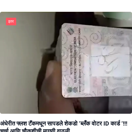
इतर
अंधेरीत फ्लश टॅंकमधून सापडले शेकडो ‘ब्लँक वोटर ID कार्ड ‘!!!
चर्चा आणि चौकशीची मागणी वाढली