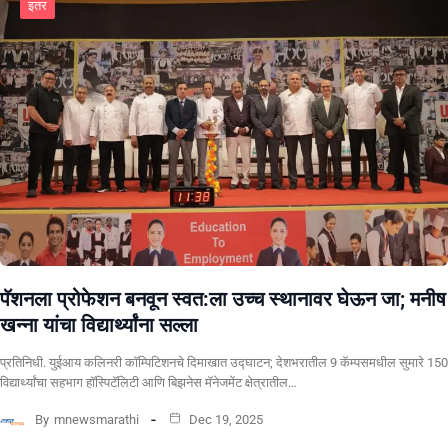
इतर
पॅशनला प्रोफेशन बनवून स्वत:ला उच्च स्थानावर घेऊन जा; मनीष
खन्ना यांचा विद्यार्थ्यांना सल्ला
प्रतिनिधी. युईआय कलिनरी कॉम्पिटिशनचे दिमाखात उद्घाटन; देशभरातील 9 कॅम्पसमधील सुमारे 150
विद्यार्थ्यांचा सहभाग हॉस्पिटॅलिटी आणि बिझनेस मॅनेजमेंट क्षेत्रातील…
By
mnewsmarathi
Dec 19, 2025