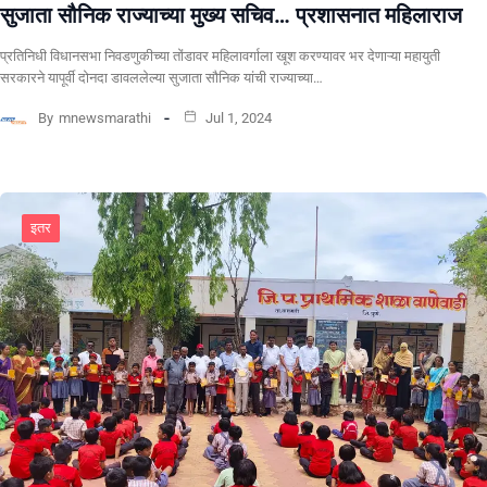
सुजाता सौनिक राज्याच्या मुख्य सचिव… प्रशासनात महिलाराज
प्रतिनिधी विधानसभा निवडणुकीच्या तोंडावर महिलावर्गाला खूश करण्यावर भर देणाऱ्या महायुती
सरकारने यापूर्वी दोनदा डावललेल्या सुजाता सौनिक यांची राज्याच्या…
By
mnewsmarathi
Jul 1, 2024
इतर