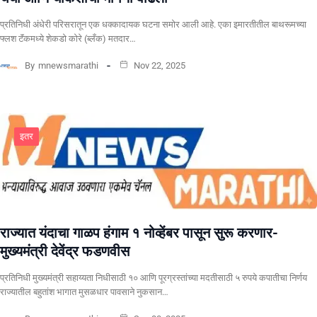
प्रतिनिधी अंधेरी परिसरातून एक धक्कादायक घटना समोर आली आहे. एका इमारतीतील बाथरूमच्या
फ्लश टॅंकमध्ये शेकडो कोरे (ब्लँक) मतदार…
By
mnewsmarathi
Nov 22, 2025
इतर
राज्यात यंदाचा गाळप हंगाम १ नोव्हेंबर पासून सुरू करणार-
मुख्यमंत्री देवेंद्र फडणवीस
प्रतिनिधी मुख्यमंत्री सहाय्यता निधीसाठी १० आणि पूरग्रस्तांच्या मदतीसाठी ५ रुपये कपातीचा निर्णय
राज्यातील बहुतांश भागात मुसळधार पावसाने नुकसान…