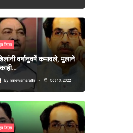
झा जिल्हा
िलांनी वर्षानुवर्षे कमावले, मुलाने
 काही…
By
mnewsmarathi
Oct 10, 2022
झा जिल्हा