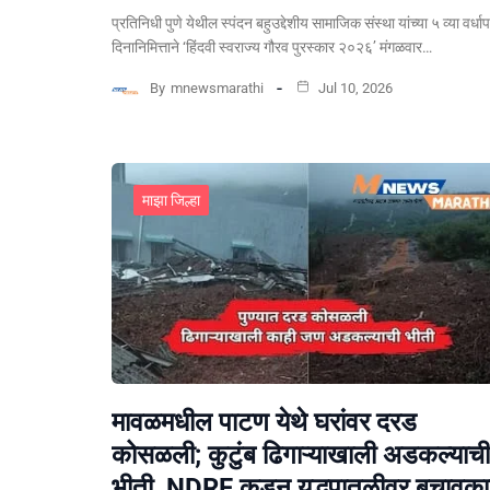
प्रतिनिधी पुणे येथील स्पंदन बहुउद्देशीय सामाजिक संस्था यांच्या ५ व्या वर्धा
दिनानिमित्ताने ‘हिंदवी स्वराज्य गौरव पुरस्कार २०२६’ मंगळवार…
By
mnewsmarathi
Jul 10, 2026
माझा जिल्हा
मावळमधील पाटण येथे घरांवर दरड
कोसळली; कुटुंब ढिगाऱ्याखाली अडकल्याची
भीती, NDRF कडून युद्धपातळीवर बचावकार