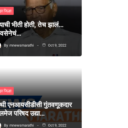
झा जिल्हा
्याची भीती होती, तेच झालं…
वसेनेचं…
By
mnewsmarathi
Oct 9, 2022
झा जिल्हा
थी एनआयसीडीसी गुंतवणूकदार
लमेज परिषद उद्या…
By
mnewsmarathi
Oct 9, 2022