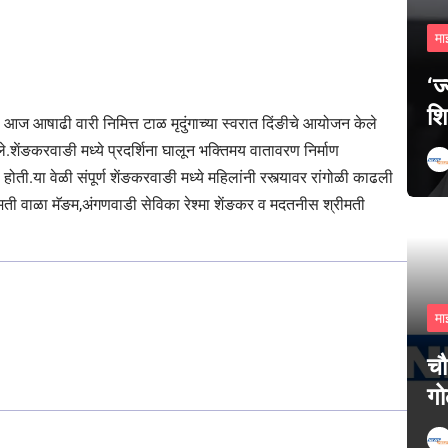
मा
‘ज
शि
ी आज आषाढी वारी निमित्त टाळ मृदुंगाच्या स्वरात दिंङीचे आयोजन केले
शेंङकरवाङी मध्ये प्रदर्शिना घालून भक्तिमय वातावरण निर्माण
ती.या वेळी संपूर्ण शेंङकरवाङी मध्ये महिलांनी रस्त्यावर रांगोळी काढली
मती वाळा मॅङम,अंगणवाडी सेविका रेश्मा शेंङकर व मदतनीस श्रीमती
मा
चौ
गो