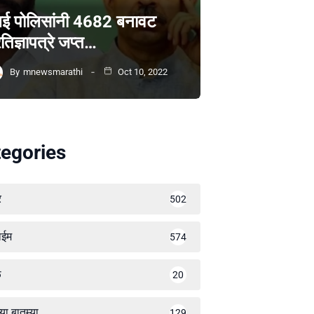
ंबई पोलिसांनी 4682 बनावट
रतिज्ञापत्रे जप्त…
By
mnewsmarathi
Oct 10, 2022
egories
र
502
ाईम
574
ळ
20
्या बातम्या
129