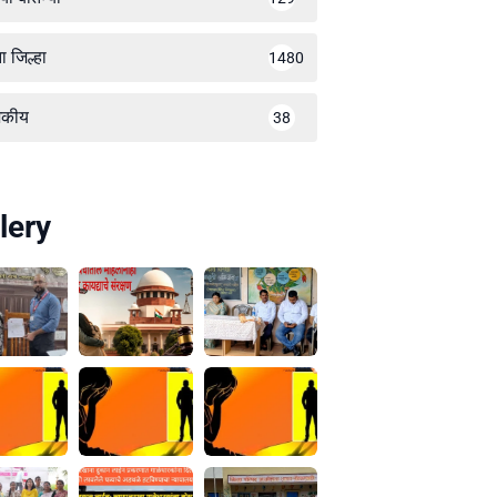
ा जिल्हा
1480
जकीय
38
lery