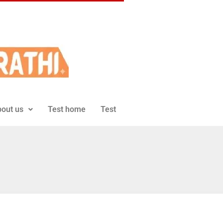
out us
Test home
Test