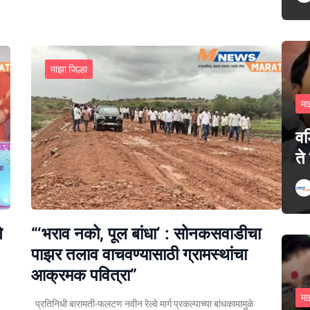
माझा जिल्हा
मा
वड
ते
े
“‘भराव नको, पूल बांधा’ : सोनकसवाडीचा
पाझर तलाव वाचवण्यासाठी ग्रामस्थांचा
आक्रमक पवित्रा”
मा
प्रतिनिधी बारामती-फलटण नवीन रेल्वे मार्ग प्रकल्पाच्या बांधकामामुळे