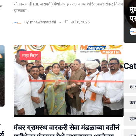
सोनकसवाडी (ता. बारामती) येथील पाझर तलावाच्या अस्तित्वावर संकट निर्माण
पन
मु
झाल्याचा…
प्
By
mnewsmarathi
Jul 6, 2026
माझा जिल्हा
Cat
इत
क्र
खे
मंचर ग्रामस्थ वारकरी सेवा मंडळाच्या वतीनं
्य
ताज