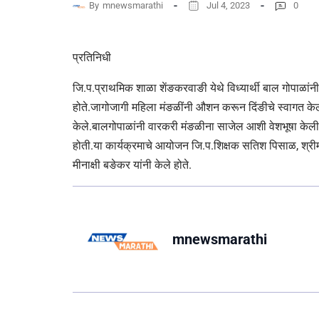
By
mnewsmarathi
Jul 4, 2023
0
प्रतिनिधी
जि.प.प्राथमिक शाळा शेंङकरवाङी येथे विध्यार्थी बाल गोपाळांन
होते.जागोजागी महिला मंङळींनी औशन करून दिंङीचे स्वागत केले.
केले.बालगोपाळांनी वारकरी मंङळीना साजेल आशी वेशभूषा केली हो
होती.या कार्यक्रमाचे आयोजन जि.प.शिक्षक सतिश पिसाळ, श्री
मीनाक्षी बङेकर यांनी केले होते.
mnewsmarathi