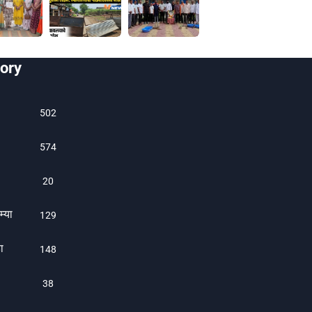
ory
502
574
20
म्या
129
ा
1480
38