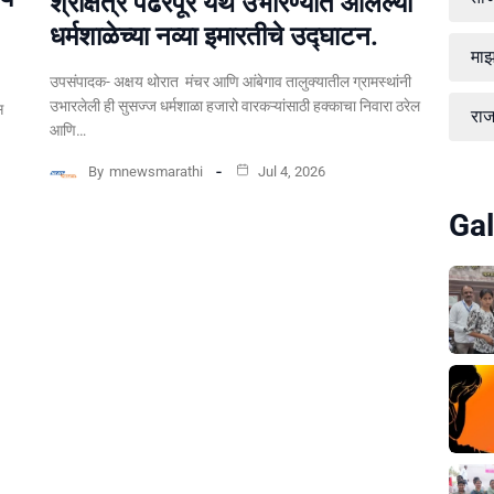
श्रीक्षेत्र पंढरपूर येथे उभारण्यात आलेल्या
धर्मशाळेच्या नव्या इमारतीचे उद्घाटन.
माझ
उपसंपादक- अक्षय थोरात मंचर आणि आंबेगाव तालुक्यातील ग्रामस्थांनी
उभारलेली ही सुसज्ज धर्मशाळा हजारो वारकऱ्यांसाठी हक्काचा निवारा ठरेल
स
रा
आणि…
By
mnewsmarathi
Jul 4, 2026
Gal