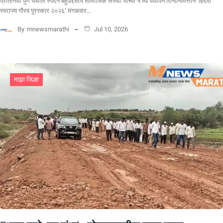
प्रतिनिधी पुणे येथील स्पंदन बहुउद्देशीय सामाजिक संस्था यांच्या ५ व्या वर्धापन दिनानिमित्ताने ‘हिंदवी
स्वराज्य गौरव पुरस्कार २०२६’ मंगळवार…
By
mnewsmarathi
Jul 10, 2026
माझा जिल्हा