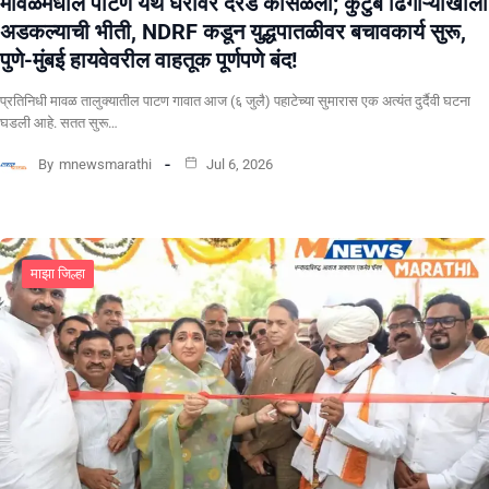
मावळमधील पाटण येथे घरांवर दरड कोसळली; कुटुंब ढिगाऱ्याखाली
अडकल्याची भीती, NDRF कडून युद्धपातळीवर बचावकार्य सुरू,
पुणे-मुंबई हायवेवरील वाहतूक पूर्णपणे बंद!
​प्रतिनिधी मावळ तालुक्यातील पाटण गावात आज (६ जुलै) पहाटेच्या सुमारास एक अत्यंत दुर्दैवी घटना
घडली आहे. सतत सुरू…
By
mnewsmarathi
Jul 6, 2026
माझा जिल्हा