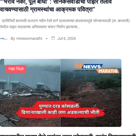
“‘भराव नको, पूल बांधा’ : सोनकसवाडीचा पाझर तलाव
वाचवण्यासाठी ग्रामस्थांचा आक्रमक पवित्रा”
प्रतिनिधी बारामती-फलटण नवीन रेल्वे मार्ग प्रकल्पाच्या बांधकामामुळे सोनकसवाडी (ता. बारामती)
येथील पाझर तलावाच्या अस्तित्वावर संकट निर्माण झाल्याचा…
By
mnewsmarathi
Jul 6, 2026
माझा जिल्हा