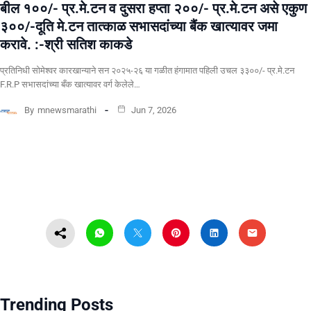
बील १००/- प्र.मे.टन व दुसरा हप्ता २००/- प्र.मे.टन असे एकुण
३००/-दूति मे.टन तात्काळ सभासदांच्या बैंक खात्यावर जमा
करावे. :-श्री सतिश काकडे
प्रतिनिधी सोमेश्वर कारखान्याने सन २०२५-२६ या गळीत हंगामात पहिली उचल ३३००/- प्र.मे.टन
F.R.P सभासदांच्या बँक खात्यावर वर्ग केलेले…
By
mnewsmarathi
Jun 7, 2026
Trending Posts