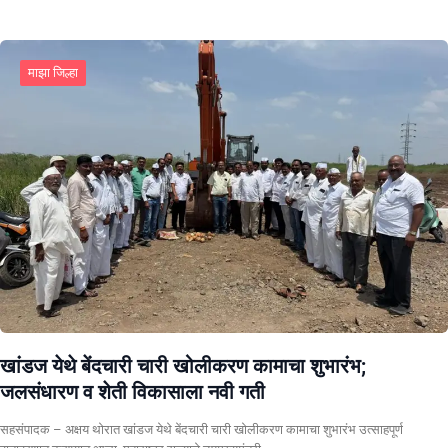
माझा जिल्हा
खांडज येथे बेंदचारी चारी खोलीकरण कामाचा शुभारंभ;
जलसंधारण व शेती विकासाला नवी गती
सहसंपादक – अक्षय थोरात खांडज येथे बेंदचारी चारी खोलीकरण कामाचा शुभारंभ उत्साहपूर्ण