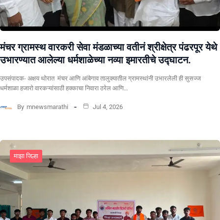
मंचर ग्रामस्थ वारकरी सेवा मंडळाच्या वतीनं श्रीक्षेत्र पंढरपूर येथे
उभारण्यात आलेल्या धर्मशाळेच्या नव्या इमारतीचे उद्घाटन.
उपसंपादक- अक्षय थोरात मंचर आणि आंबेगाव तालुक्यातील ग्रामस्थांनी उभारलेली ही सुसज्ज
धर्मशाळा हजारो वारकऱ्यांसाठी हक्काचा निवारा ठरेल आणि…
By
mnewsmarathi
Jul 4, 2026
माझा जिल्हा