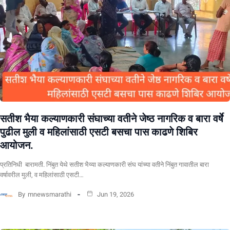
सतीश भैया कल्याणकारी संघाच्या वतीने जेष्ठ नागरिक व बारा वर्षे
पुढील मुली व महिलांसाठी एसटी बसचा पास काढणे शिबिर
आयोजन.
प्रतिनिधी बारामती. निंबुत येथे सतीश भैय्या कल्याणकारी संघ यांच्या वतीने निंबुत गावातील बारा
वर्षावरील मुली, व महिलांसाठी एसटी…
By
mnewsmarathi
Jun 19, 2026