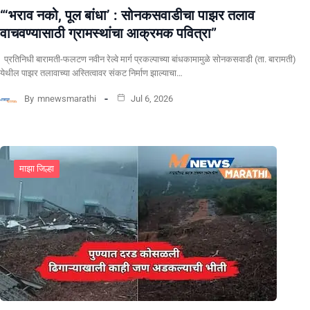
“‘भराव नको, पूल बांधा’ : सोनकसवाडीचा पाझर तलाव
वाचवण्यासाठी ग्रामस्थांचा आक्रमक पवित्रा”
प्रतिनिधी बारामती-फलटण नवीन रेल्वे मार्ग प्रकल्पाच्या बांधकामामुळे सोनकसवाडी (ता. बारामती)
येथील पाझर तलावाच्या अस्तित्वावर संकट निर्माण झाल्याचा…
By
mnewsmarathi
Jul 6, 2026
माझा जिल्हा