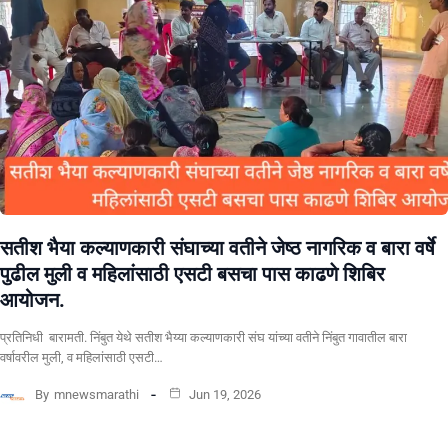
सतीश भैया कल्याणकारी संघाच्या वतीने जेष्ठ नागरिक व बारा वर्षे
पुढील मुली व महिलांसाठी एसटी बसचा पास काढणे शिबिर
आयोजन.
प्रतिनिधी बारामती. निंबुत येथे सतीश भैय्या कल्याणकारी संघ यांच्या वतीने निंबुत गावातील बारा
वर्षावरील मुली, व महिलांसाठी एसटी…
By
mnewsmarathi
Jun 19, 2026