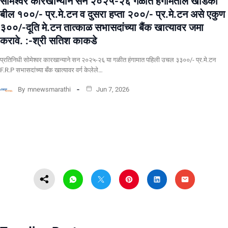
सोमेश्वर कारखान्याने सन २०२५-२६ गळीत हंगामतील खोडकी
बील १००/- प्र.मे.टन व दुसरा हप्ता २००/- प्र.मे.टन असे एकुण
३००/-दूति मे.टन तात्काळ सभासदांच्या बैंक खात्यावर जमा
करावे. :-श्री सतिश काकडे
प्रतिनिधी सोमेश्वर कारखान्याने सन २०२५-२६ या गळीत हंगामात पहिली उचल ३३००/- प्र.मे.टन
F.R.P सभासदांच्या बँक खात्यावर वर्ग केलेले…
By
mnewsmarathi
Jun 7, 2026