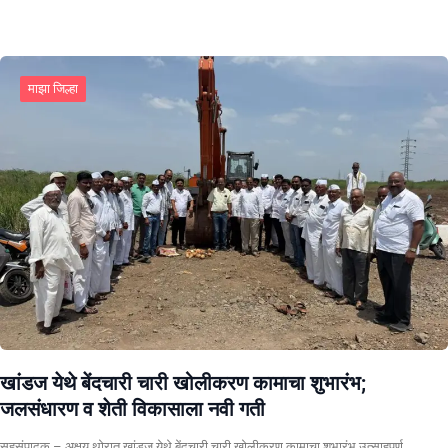
माझा जिल्हा
खांडज येथे बेंदचारी चारी खोलीकरण कामाचा शुभारंभ;
जलसंधारण व शेती विकासाला नवी गती
सहसंपादक – अक्षय थोरात खांडज येथे बेंदचारी चारी खोलीकरण कामाचा शुभारंभ उत्साहपूर्ण