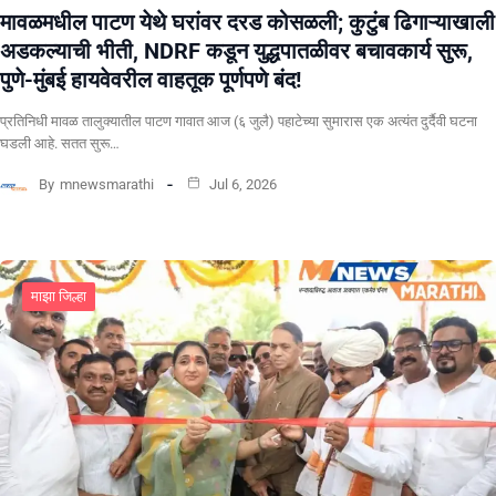
मावळमधील पाटण येथे घरांवर दरड कोसळली; कुटुंब ढिगाऱ्याखाली
अडकल्याची भीती, NDRF कडून युद्धपातळीवर बचावकार्य सुरू,
पुणे-मुंबई हायवेवरील वाहतूक पूर्णपणे बंद!
​प्रतिनिधी मावळ तालुक्यातील पाटण गावात आज (६ जुलै) पहाटेच्या सुमारास एक अत्यंत दुर्दैवी घटना
घडली आहे. सतत सुरू…
By
mnewsmarathi
Jul 6, 2026
माझा जिल्हा