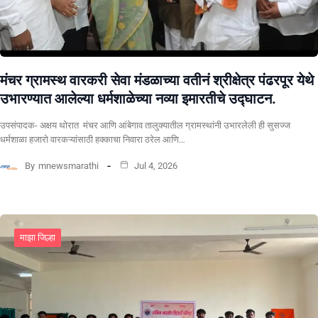
मंचर ग्रामस्थ वारकरी सेवा मंडळाच्या वतीनं श्रीक्षेत्र पंढरपूर येथे
उभारण्यात आलेल्या धर्मशाळेच्या नव्या इमारतीचे उद्घाटन.
उपसंपादक- अक्षय थोरात मंचर आणि आंबेगाव तालुक्यातील ग्रामस्थांनी उभारलेली ही सुसज्ज
धर्मशाळा हजारो वारकऱ्यांसाठी हक्काचा निवारा ठरेल आणि…
By
mnewsmarathi
Jul 4, 2026
माझा जिल्हा