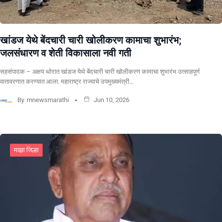
खांडज येथे बेंदचारी चारी खोलीकरण कामाचा शुभारंभ;
जलसंधारण व शेती विकासाला नवी गती
सहसंपादक – अक्षय थोरात खांडज येथे बेंदचारी चारी खोलीकरण कामाचा शुभारंभ उत्साहपूर्ण
वातावरणात करण्यात आला. महाराष्ट्र राज्याचे उपमुख्यमंत्री…
By
mnewsmarathi
Jun 10, 2026
माझा जिल्हा