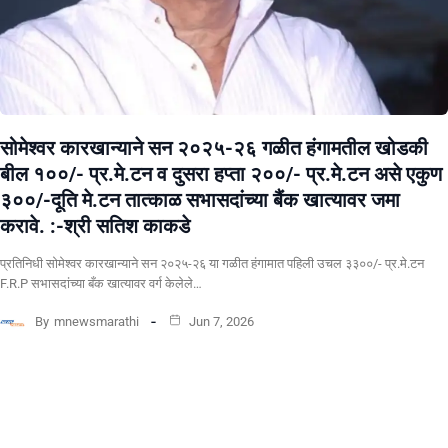
सोमेश्वर कारखान्याने सन २०२५-२६ गळीत हंगामतील खोडकी
बील १००/- प्र.मे.टन व दुसरा हप्ता २००/- प्र.मे.टन असे एकुण
३००/-दूति मे.टन तात्काळ सभासदांच्या बैंक खात्यावर जमा
करावे. :-श्री सतिश काकडे
प्रतिनिधी सोमेश्वर कारखान्याने सन २०२५-२६ या गळीत हंगामात पहिली उचल ३३००/- प्र.मे.टन
F.R.P सभासदांच्या बँक खात्यावर वर्ग केलेले…
By
mnewsmarathi
Jun 7, 2026