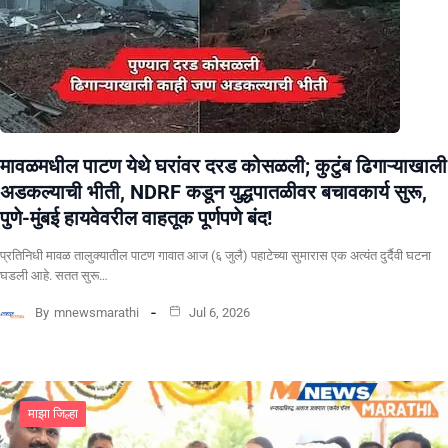
मावळमधील पाटण येथे घरांवर दरड कोसळली; कुटुंब ढिगाऱ्याखाली
अडकल्याची भीती, NDRF कडून युद्धपातळीवर बचावकार्य सुरू,
पुणे-मुंबई हायवेवरील वाहतूक पूर्णपणे बंद!
​प्रतिनिधी मावळ तालुक्यातील पाटण गावात आज (६ जुलै) पहाटेच्या सुमारास एक अत्यंत दुर्दैवी घटना
घडली आहे. सतत सुरू…
By
mnewsmarathi
Jul 6, 2026
माझा जिल्हा