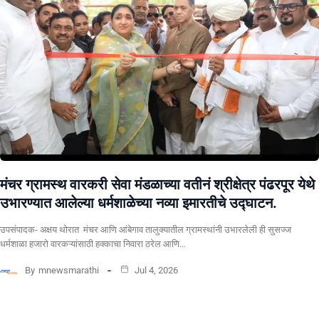
मंचर ग्रामस्थ वारकरी सेवा मंडळाच्या वतीनं श्रीक्षेत्र पंढरपूर येथे
उभारण्यात आलेल्या धर्मशाळेच्या नव्या इमारतीचे उद्घाटन.
उपसंपादक- अक्षय थोरात मंचर आणि आंबेगाव तालुक्यातील ग्रामस्थांनी उभारलेली ही सुसज्ज
धर्मशाळा हजारो वारकऱ्यांसाठी हक्काचा निवारा ठरेल आणि…
By
mnewsmarathi
Jul 4, 2026