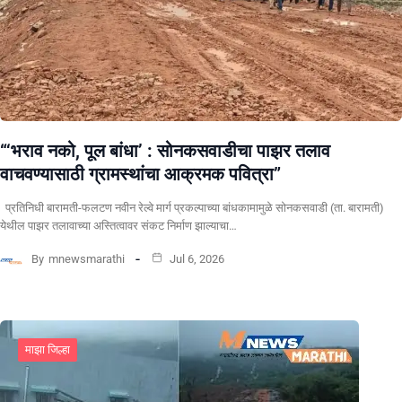
“‘भराव नको, पूल बांधा’ : सोनकसवाडीचा पाझर तलाव
वाचवण्यासाठी ग्रामस्थांचा आक्रमक पवित्रा”
प्रतिनिधी बारामती-फलटण नवीन रेल्वे मार्ग प्रकल्पाच्या बांधकामामुळे सोनकसवाडी (ता. बारामती)
येथील पाझर तलावाच्या अस्तित्वावर संकट निर्माण झाल्याचा…
By
mnewsmarathi
Jul 6, 2026
माझा जिल्हा