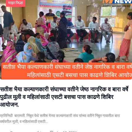
माझा जिल्हा
सतीश भैया कल्याणकारी संघाच्या वतीने जेष्ठ नागरिक व बारा वर्षे
पुढील मुली व महिलांसाठी एसटी बसचा पास काढणे शिबिर
आयोजन.
प्रतिनिधी बारामती. निंबुत येथे सतीश भैय्या कल्याणकारी संघ यांच्या वतीने निंबुत गावातील बारा
वर्षावरील मुली, व महिलांसाठी एसटी…