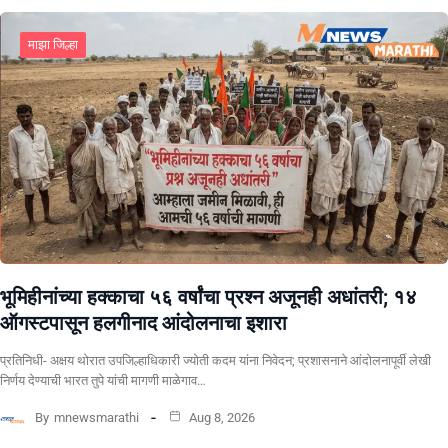
माझा जिल्हा
भूमिहीनांच्या हक्काचा ५६ वर्षांचा प्रश्न अजूनही अधांतरी; १४
ऑगस्टपासून हलगीनाद आंदोलनाचा इशारा
प्रतिनिधी- अक्षय थोरात उपजिल्हाधिकारी ज्योती कदम यांना निवेदन; प्रशासनाने आंदोलनापूर्वी लेखी
निर्णय देण्याची भारत तुपे यांची मागणी माळेगाव…
By
mnewsmarathi
Aug 8, 2026