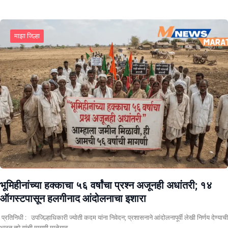
माझा जिल्हा
भूमिहीनांच्या हक्काचा ५६ वर्षांचा प्रश्न अजूनही अधांतरी; १४
ऑगस्टपासून हलगीनाद आंदोलनाचा इशारा
प्रतिनिधी : उपजिल्हाधिकारी ज्योती कदम यांना निवेदन; प्रशासनाने आंदोलनापूर्वी लेखी निर्णय देण्याची
भारत तुपे यांची मागणी माळेगाव…