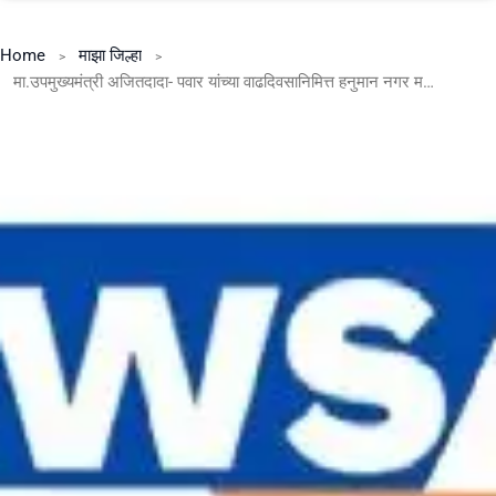
Home
माझा जिल्हा
मा.उपमुख्यमंत्री अजितदादा- पवार यांच्या वाढदिवसानिमित्त हनुमान नगर महिला बचत गट ग्रुप आयोजित 23 जुलै रोजी भव्य आरोग्य शिबिर.