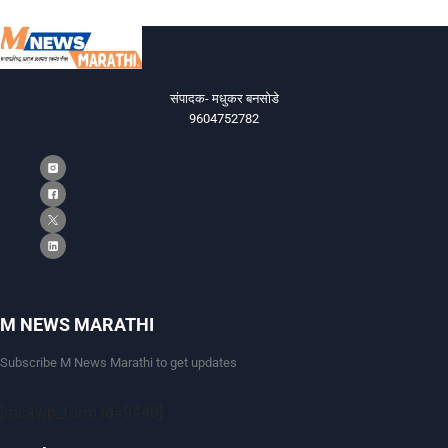
संपादक- मधुकर बनसोडे
9604752782
M NEWS MARATHI
Subscribe M News Marathi to get updates
[mc4wp_form id=9440]