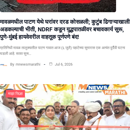
मावळमधील पाटण येथे घरांवर दरड कोसळली; कुटुंब ढिगाऱ्याखाली
अडकल्याची भीती, NDRF कडून युद्धपातळीवर बचावकार्य सुरू,
पुणे-मुंबई हायवेवरील वाहतूक पूर्णपणे बंद!
​प्रतिनिधी मावळ तालुक्यातील पाटण गावात आज (६ जुलै) पहाटेच्या सुमारास एक अत्यंत दुर्दैवी घटना
घडली आहे. सतत सुरू…
By
mnewsmarathi
Jul 6, 2026
माझा जिल्हा