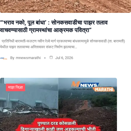
“‘भराव नको, पूल बांधा’ : सोनकसवाडीचा पाझर तलाव
वाचवण्यासाठी ग्रामस्थांचा आक्रमक पवित्रा”
प्रतिनिधी बारामती-फलटण नवीन रेल्वे मार्ग प्रकल्पाच्या बांधकामामुळे सोनकसवाडी (ता. बारामती)
येथील पाझर तलावाच्या अस्तित्वावर संकट निर्माण झाल्याचा…
By
mnewsmarathi
Jul 6, 2026
माझा जिल्हा