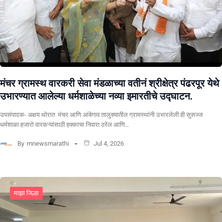
मंचर ग्रामस्थ वारकरी सेवा मंडळाच्या वतीनं श्रीक्षेत्र पंढरपूर येथे
उभारण्यात आलेल्या धर्मशाळेच्या नव्या इमारतीचे उद्घाटन.
उपसंपादक- अक्षय थोरात मंचर आणि आंबेगाव तालुक्यातील ग्रामस्थांनी उभारलेली ही सुसज्ज
धर्मशाळा हजारो वारकऱ्यांसाठी हक्काचा निवारा ठरेल आणि…
By
mnewsmarathi
Jul 4, 2026
माझा जिल्हा