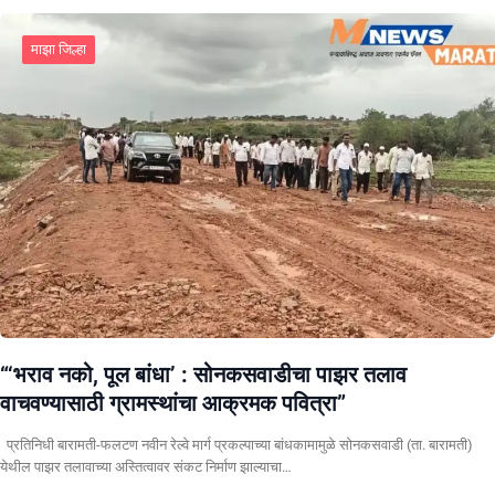
माझा जिल्हा
“‘भराव नको, पूल बांधा’ : सोनकसवाडीचा पाझर तलाव
वाचवण्यासाठी ग्रामस्थांचा आक्रमक पवित्रा”
प्रतिनिधी बारामती-फलटण नवीन रेल्वे मार्ग प्रकल्पाच्या बांधकामामुळे सोनकसवाडी (ता. बारामती)
येथील पाझर तलावाच्या अस्तित्वावर संकट निर्माण झाल्याचा…