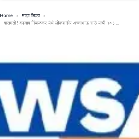
Home
माझा जिल्हा
बारामती ! वडगाव निंबाळकर येथे लोकशाहीर अण्णाभाऊ साठे यांची १०३ वी जयंती उत्साहात साजरी .