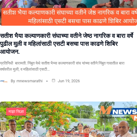
सतीश भैया कल्याणकारी संघाच्या वतीने जेष्ठ नागरिक व बारा वर्षे
पुढील मुली व महिलांसाठी एसटी बसचा पास काढणे शिबिर
आयोजन.
प्रतिनिधी बारामती. निंबुत येथे सतीश भैय्या कल्याणकारी संघ यांच्या वतीने निंबुत गावातील बारा
वर्षावरील मुली, व महिलांसाठी एसटी…
By
mnewsmarathi
Jun 19, 2026
माझा जिल्हा