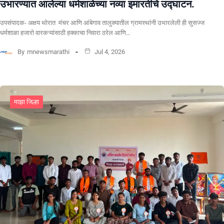
उभारण्यात आलेल्या धर्मशाळेच्या नव्या इमारतीचे उद्घाटन.
उपसंपादक- अक्षय थोरात मंचर आणि आंबेगाव तालुक्यातील ग्रामस्थांनी उभारलेली ही सुसज्ज
धर्मशाळा हजारो वारकऱ्यांसाठी हक्काचा निवारा ठरेल आणि…
By
mnewsmarathi
Jul 4, 2026
माझा जिल्हा