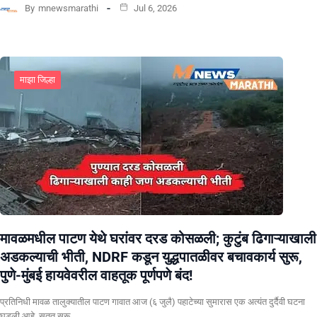
By
mnewsmarathi
Jul 6, 2026
माझा जिल्हा
मावळमधील पाटण येथे घरांवर दरड कोसळली; कुटुंब ढिगाऱ्याखाली
अडकल्याची भीती, NDRF कडून युद्धपातळीवर बचावकार्य सुरू,
पुणे-मुंबई हायवेवरील वाहतूक पूर्णपणे बंद!
​प्रतिनिधी मावळ तालुक्यातील पाटण गावात आज (६ जुलै) पहाटेच्या सुमारास एक अत्यंत दुर्दैवी घटना
घडली आहे. सतत सुरू…