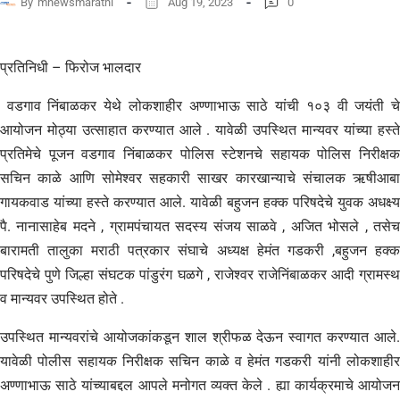
By
mnewsmarathi
Aug 19, 2023
0
प्रतिनिधी – फिरोज भालदार
वडगाव निंबाळकर येथे लोकशाहीर अण्णाभाऊ साठे यांची १०३ वी जयंती चे
आयोजन मोठ्या उत्साहात करण्यात आले . यावेळी उपस्थित मान्यवर यांच्या हस्ते
प्रतिमेचे पूजन वडगाव निंबाळकर पोलिस स्टेशनचे सहायक पोलिस निरीक्षक
सचिन काळे आणि सोमेश्वर सहकारी साखर कारखान्याचे संचालक ऋषीआबा
गायकवाड यांच्या हस्ते करण्यात आले. यावेळी बहुजन हक्क परिषदेचे युवक अधक्ष्य
पै. नानासाहेब मदने , ग्रामपंचायत सदस्य संजय साळवे , अजित भोसले , तसेच
बारामती तालुका मराठी पत्रकार संघाचे अध्यक्ष हेमंत गडकरी ,बहुजन हक्क
परिषदेचे पुणे जिल्हा संघटक पांडुरंग घळगे , राजेश्वर राजेनिंबाळकर आदी ग्रामस्थ
व मान्यवर उपस्थित होते .
उपस्थित मान्यवरांचे आयोजकांकडून शाल श्रीफळ देऊन स्वागत करण्यात आले.
यावेळी पोलीस सहायक निरीक्षक सचिन काळे व हेमंत गडकरी यांनी लोकशाहीर
अण्णाभाऊ साठे यांच्याबद्दल आपले मनोगत व्यक्त केले . ह्या कार्यक्रमाचे आयोजन