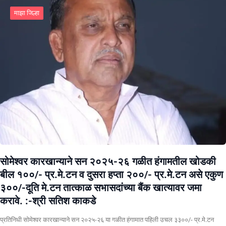
माझा जिल्हा
सोमेश्वर कारखान्याने सन २०२५-२६ गळीत हंगामतील खोडकी
बील १००/- प्र.मे.टन व दुसरा हप्ता २००/- प्र.मे.टन असे एकुण
३००/-दूति मे.टन तात्काळ सभासदांच्या बैंक खात्यावर जमा
करावे. :-श्री सतिश काकडे
प्रतिनिधी सोमेश्वर कारखान्याने सन २०२५-२६ या गळीत हंगामात पहिली उचल ३३००/- प्र.मे.टन