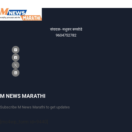
संपादक- मधुकर बनसोडे
9604752782
M NEWS MARATHI
Subscribe M News Marathi to get updates
[mc4wp_form id=9440]