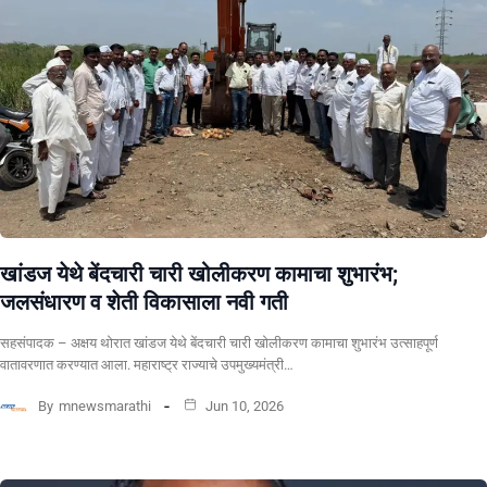
खांडज येथे बेंदचारी चारी खोलीकरण कामाचा शुभारंभ;
जलसंधारण व शेती विकासाला नवी गती
सहसंपादक – अक्षय थोरात खांडज येथे बेंदचारी चारी खोलीकरण कामाचा शुभारंभ उत्साहपूर्ण
वातावरणात करण्यात आला. महाराष्ट्र राज्याचे उपमुख्यमंत्री…
By
mnewsmarathi
Jun 10, 2026