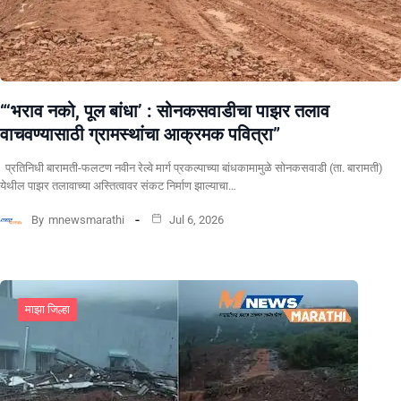
“‘भराव नको, पूल बांधा’ : सोनकसवाडीचा पाझर तलाव
वाचवण्यासाठी ग्रामस्थांचा आक्रमक पवित्रा”
प्रतिनिधी बारामती-फलटण नवीन रेल्वे मार्ग प्रकल्पाच्या बांधकामामुळे सोनकसवाडी (ता. बारामती)
येथील पाझर तलावाच्या अस्तित्वावर संकट निर्माण झाल्याचा…
By
mnewsmarathi
Jul 6, 2026
माझा जिल्हा