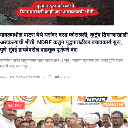
मावळमधील पाटण येथे घरांवर दरड कोसळली; कुटुंब ढिगाऱ्याखाली
अडकल्याची भीती, NDRF कडून युद्धपातळीवर बचावकार्य सुरू,
पुणे-मुंबई हायवेवरील वाहतूक पूर्णपणे बंद!
​प्रतिनिधी मावळ तालुक्यातील पाटण गावात आज (६ जुलै) पहाटेच्या सुमारास एक अत्यंत दुर्दैवी घटना
घडली आहे. सतत सुरू…
By
mnewsmarathi
Jul 6, 2026
माझा जिल्हा