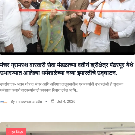
मंचर ग्रामस्थ वारकरी सेवा मंडळाच्या वतीनं श्रीक्षेत्र पंढरपूर येथे
उभारण्यात आलेल्या धर्मशाळेच्या नव्या इमारतीचे उद्घाटन.
उपसंपादक- अक्षय थोरात मंचर आणि आंबेगाव तालुक्यातील ग्रामस्थांनी उभारलेली ही सुसज्ज
धर्मशाळा हजारो वारकऱ्यांसाठी हक्काचा निवारा ठरेल आणि…
By
mnewsmarathi
Jul 4, 2026
माझा जिल्हा