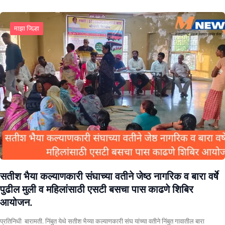
माझा जिल्हा
सतीश भैया कल्याणकारी संघाच्या वतीने जेष्ठ नागरिक व बारा वर्षे
पुढील मुली व महिलांसाठी एसटी बसचा पास काढणे शिबिर
आयोजन.
प्रतिनिधी बारामती. निंबुत येथे सतीश भैय्या कल्याणकारी संघ यांच्या वतीने निंबुत गावातील बारा