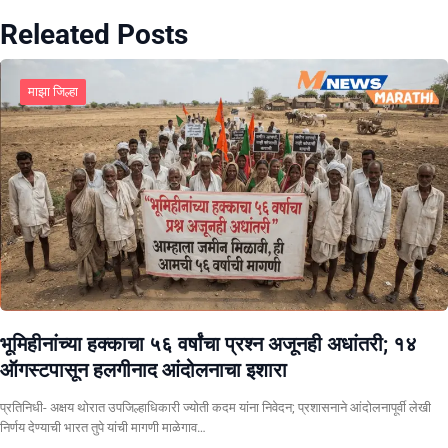
Releated Posts
माझा जिल्हा
भूमिहीनांच्या हक्काचा ५६ वर्षांचा प्रश्न अजूनही अधांतरी; १४
ऑगस्टपासून हलगीनाद आंदोलनाचा इशारा
प्रतिनिधी- अक्षय थोरात उपजिल्हाधिकारी ज्योती कदम यांना निवेदन; प्रशासनाने आंदोलनापूर्वी लेखी
निर्णय देण्याची भारत तुपे यांची मागणी माळेगाव…