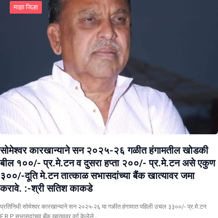
माझा जिल्हा
सोमेश्वर कारखान्याने सन २०२५-२६ गळीत हंगामतील खोडकी
बील १००/- प्र.मे.टन व दुसरा हप्ता २००/- प्र.मे.टन असे एकुण
३००/-दूति मे.टन तात्काळ सभासदांच्या बैंक खात्यावर जमा
करावे. :-श्री सतिश काकडे
प्रतिनिधी सोमेश्वर कारखान्याने सन २०२५-२६ या गळीत हंगामात पहिली उचल ३३००/- प्र.मे.टन
F.R.P सभासदांच्या बँक खात्यावर वर्ग केलेले…