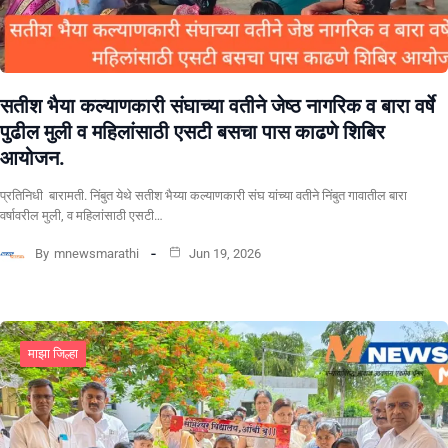
सतीश भैया कल्याणकारी संघाच्या वतीने जेष्ठ नागरिक व बारा वर्षे
पुढील मुली व महिलांसाठी एसटी बसचा पास काढणे शिबिर
आयोजन.
प्रतिनिधी बारामती. निंबुत येथे सतीश भैय्या कल्याणकारी संघ यांच्या वतीने निंबुत गावातील बारा
वर्षावरील मुली, व महिलांसाठी एसटी…
By
mnewsmarathi
Jun 19, 2026
माझा जिल्हा