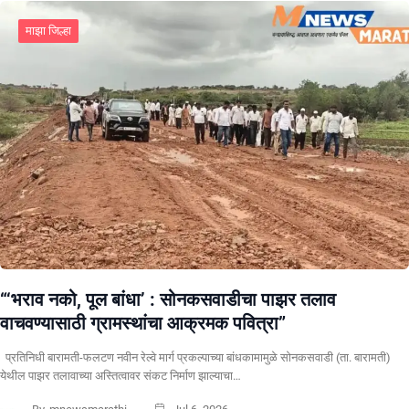
माझा जिल्हा
“‘भराव नको, पूल बांधा’ : सोनकसवाडीचा पाझर तलाव
वाचवण्यासाठी ग्रामस्थांचा आक्रमक पवित्रा”
प्रतिनिधी बारामती-फलटण नवीन रेल्वे मार्ग प्रकल्पाच्या बांधकामामुळे सोनकसवाडी (ता. बारामती)
येथील पाझर तलावाच्या अस्तित्वावर संकट निर्माण झाल्याचा…