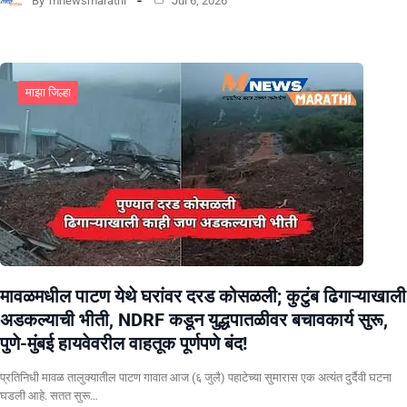
By
mnewsmarathi
Jul 6, 2026
माझा जिल्हा
मावळमधील पाटण येथे घरांवर दरड कोसळली; कुटुंब ढिगाऱ्याखाली
अडकल्याची भीती, NDRF कडून युद्धपातळीवर बचावकार्य सुरू,
पुणे-मुंबई हायवेवरील वाहतूक पूर्णपणे बंद!
​प्रतिनिधी मावळ तालुक्यातील पाटण गावात आज (६ जुलै) पहाटेच्या सुमारास एक अत्यंत दुर्दैवी घटना
घडली आहे. सतत सुरू…