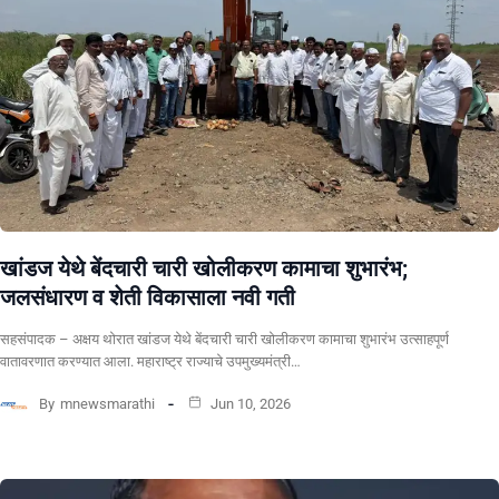
खांडज येथे बेंदचारी चारी खोलीकरण कामाचा शुभारंभ;
जलसंधारण व शेती विकासाला नवी गती
सहसंपादक – अक्षय थोरात खांडज येथे बेंदचारी चारी खोलीकरण कामाचा शुभारंभ उत्साहपूर्ण
वातावरणात करण्यात आला. महाराष्ट्र राज्याचे उपमुख्यमंत्री…
By
mnewsmarathi
Jun 10, 2026