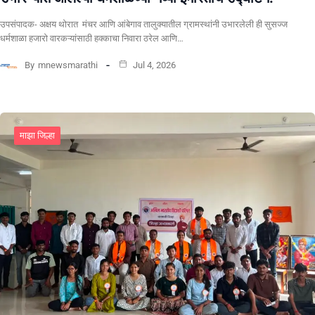
उपसंपादक- अक्षय थोरात मंचर आणि आंबेगाव तालुक्यातील ग्रामस्थांनी उभारलेली ही सुसज्ज
धर्मशाळा हजारो वारकऱ्यांसाठी हक्काचा निवारा ठरेल आणि…
By
mnewsmarathi
Jul 4, 2026
माझा जिल्हा