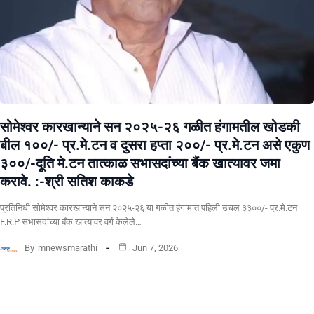
सोमेश्वर कारखान्याने सन २०२५-२६ गळीत हंगामतील खोडकी
बील १००/- प्र.मे.टन व दुसरा हप्ता २००/- प्र.मे.टन असे एकुण
३००/-दूति मे.टन तात्काळ सभासदांच्या बैंक खात्यावर जमा
करावे. :-श्री सतिश काकडे
प्रतिनिधी सोमेश्वर कारखान्याने सन २०२५-२६ या गळीत हंगामात पहिली उचल ३३००/- प्र.मे.टन
F.R.P सभासदांच्या बँक खात्यावर वर्ग केलेले…
By
mnewsmarathi
Jun 7, 2026