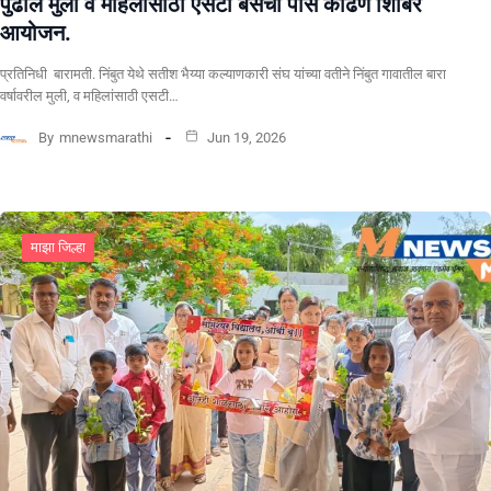
पुढील मुली व महिलांसाठी एसटी बसचा पास काढणे शिबिर
आयोजन.
प्रतिनिधी बारामती. निंबुत येथे सतीश भैय्या कल्याणकारी संघ यांच्या वतीने निंबुत गावातील बारा
वर्षावरील मुली, व महिलांसाठी एसटी…
By
mnewsmarathi
Jun 19, 2026
माझा जिल्हा