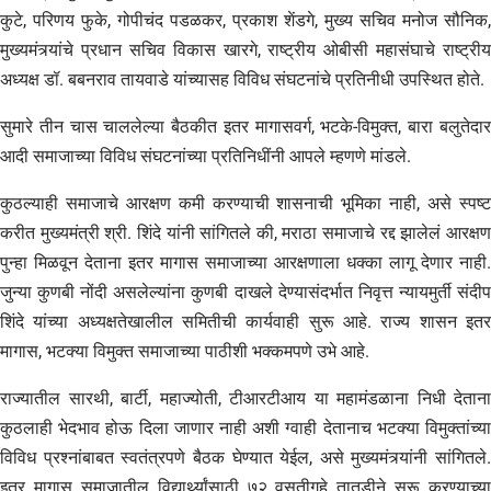
कुटे, परिणय फुके, गोपीचंद पडळकर, प्रकाश शेंडगे, मुख्य सचिव मनोज सौनिक,
मुख्यमंत्र्यांचे प्रधान सचिव विकास खारगे, राष्ट्रीय ओबीसी महासंघाचे राष्ट्रीय
अध्यक्ष डॉ. बबनराव तायवाडे यांच्यासह विविध संघटनांचे प्रतिनीधी उपस्थित होते.
सुमारे तीन चास चाललेल्या बैठकीत इतर मागासवर्ग, भटके-विमुक्त, बारा बलुतेदार
आदी समाजाच्या विविध संघटनांच्या प्रतिनिधींनी आपले म्हणणे मांडले.
कुठल्याही समाजाचे आरक्षण कमी करण्याची शासनाची भूमिका नाही, असे स्पष्ट
करीत मुख्यमंत्री श्री. शिंदे यांनी सांगितले की, मराठा समाजाचे रद्द झालेलं आरक्षण
पुन्हा मिळवून देताना इतर मागास समाजाच्या आरक्षणाला धक्का लागू देणार नाही.
जुन्या कुणबी नोंदी असलेल्यांना कुणबी दाखले देण्यासंदर्भात निवृत्त न्यायमुर्ती संदीप
शिंदे यांच्या अध्यक्षतेखालील समितीची कार्यवाही सुरू आहे. राज्य शासन इतर
मागास, भटक्या विमुक्त समाजाच्या पाठीशी भक्कमपणे उभे आहे.
राज्यातील सारथी, बार्टी, महाज्योती, टीआरटीआय या महामंडळाना निधी देताना
कुठलाही भेदभाव होऊ दिला जाणार नाही अशी ग्वाही देतानाच भटक्या विमुक्तांच्या
विविध प्रश्नांबाबत स्वतंत्रपणे बैठक घेण्यात येईल, असे मुख्यमंत्र्यांनी सांगितले.
इतर मागास समाजातील विद्यार्थ्य़ांसाठी ७२ वसतीगृहे तातडीने सुरू करण्याच्या