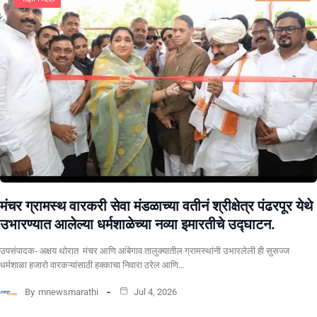
मंचर ग्रामस्थ वारकरी सेवा मंडळाच्या वतीनं श्रीक्षेत्र पंढरपूर येथे
उभारण्यात आलेल्या धर्मशाळेच्या नव्या इमारतीचे उद्घाटन.
उपसंपादक- अक्षय थोरात मंचर आणि आंबेगाव तालुक्यातील ग्रामस्थांनी उभारलेली ही सुसज्ज
धर्मशाळा हजारो वारकऱ्यांसाठी हक्काचा निवारा ठरेल आणि…
By
mnewsmarathi
Jul 4, 2026