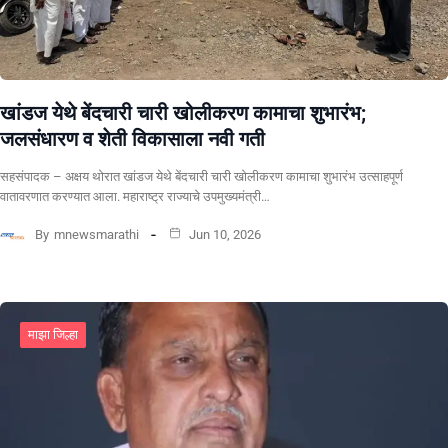
खांडज येथे बेंदचारी चारी खोलीकरण कामाचा शुभारंभ;
जलसंधारण व शेती विकासाला नवी गती
सहसंपादक – अक्षय थोरात खांडज येथे बेंदचारी चारी खोलीकरण कामाचा शुभारंभ उत्साहपूर्ण
वातावरणात करण्यात आला. महाराष्ट्र राज्याचे उपमुख्यमंत्री…
By
mnewsmarathi
Jun 10, 2026
माझा जिल्हा