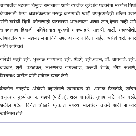
राज्यातील भटक्या विमुक्त समाजाला आणि त्यातील दुर्लक्षीत घटकांना भरघोस निधी
देण्यासाठी येत्या अर्थसंकल्पात तरतूद करण्याची ग्वाही उपमुख्यमंत्री अजित पवार
यांनी यावेळी दिली. कोणत्याही घटकाच्या आरक्षणाला धक्का लागू देणार नाही असे
सांगतानाच हिवाळी अधिवेशनात पुरवणी मागण्यांद्वारे सारथी, बार्टी, महाज्योती,
टीआरटीआय या महामंडळांना निधी उपलब्ध करून दिला जाईल, असेही श्री. पवार
यांनी सांगितले.
यावेळी मंत्री श्री. भुजबळ यांच्यासह श्री. शेंडगे, श्री.तडस, डॉ. तायवाडे, श्री.
बावकर, श्री. पडळकर, लक्ष्मणराव गायकवाड, पल्लवी रेणके, मंगेश ससाणे,
विश्वनाथ पाटील यांनी मनोगत व्यक्त केले.
बैठकीस राष्ट्रीय ओबीसी महासंघाचे समन्वयक डॉ. अशोक जिवतोडे, सचिन
राजुरकर, पुरुषोत्तम प. शहाणे (पाटील), शरद वानखेडे, सुभाष घाटे, नरेश बरडे,
शकील पटेल, दिनेश चोखारे, प्रकाश भगरथ, भालचंद्र ठाकरे आदी मान्यवर
उपस्थित होते.