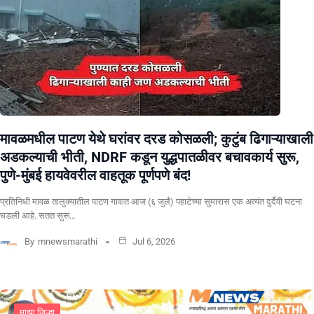
मावळमधील पाटण येथे घरांवर दरड कोसळली; कुटुंब ढिगाऱ्याखाली
अडकल्याची भीती, NDRF कडून युद्धपातळीवर बचावकार्य सुरू,
पुणे-मुंबई हायवेवरील वाहतूक पूर्णपणे बंद!
​प्रतिनिधी मावळ तालुक्यातील पाटण गावात आज (६ जुलै) पहाटेच्या सुमारास एक अत्यंत दुर्दैवी घटना
घडली आहे. सतत सुरू…
By
mnewsmarathi
Jul 6, 2026
माझा जिल्हा