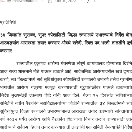
By
mnewsmarathi
Oct 10, 2023
0
प्रतिनिधी
३४ जिल्ह्यांत सुसज्ज, सुपर स्पेशालिटी जिल्हा रुग्णालये उभारण्याचे निर्देश दोन
आठवड्यांत आराखडा तयार करणार औषधे खरेदी, रिक्त पद भरती तातडीने पूर्ण
करणार
राज्यातील एकूणच आरोग्य यंत्रणेचा संपूर्ण कायापालट होण्याच्या दिशेने
आज राज्य शासनाने मोठे पाऊल टाकले आहे. सार्वजनिक आरोग्यावरील खर्च दुप्पट
करणे, सर्व जिल्ह्यांमध्ये सर्व सुविधांयुक्त स्पेशालिटी रुग्णालये उभारणे तसेच ग्रामीण
भागातील आरोग्य यंत्रणा मजबूत करण्यासाठी युद्धपातळीवर पाऊले टाकण्याचे
निर्देश मुख्यमंत्री एकनाथ शिंदे यांनी आज दिले. येत्या १५ दिवसांत सचिवांच्या
समितीने नवीन वैद्यकीय महाविद्यालयांच्या जोडीने राज्यातील ३४ जिल्ह्यांमध्ये सर्व
सुविधांयुक्त जिल्हा रुग्णालये उभारण्याबाबत आराखडा तयार करण्याचे सांगतानाच
वर्ष २०३५ पर्यंत आरोग्य आणि वैद्यकीय शिक्षणाचा विचार करून राज्यासाठी एक
आरोग्याचे सर्वंकष व्हिजन तयार करण्यासाठी तज्ज्ञांची एक समिती नेमण्याचेही निर्देश