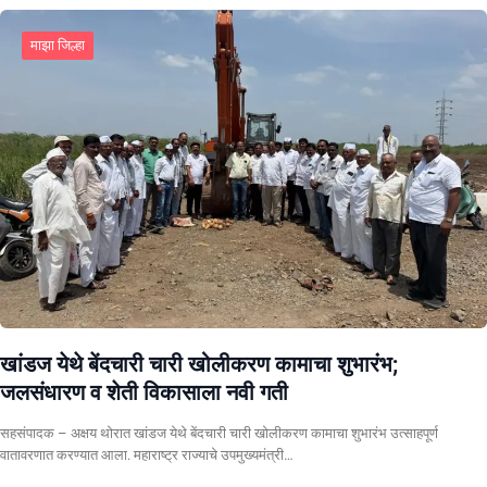
माझा जिल्हा
खांडज येथे बेंदचारी चारी खोलीकरण कामाचा शुभारंभ;
जलसंधारण व शेती विकासाला नवी गती
सहसंपादक – अक्षय थोरात खांडज येथे बेंदचारी चारी खोलीकरण कामाचा शुभारंभ उत्साहपूर्ण
वातावरणात करण्यात आला. महाराष्ट्र राज्याचे उपमुख्यमंत्री…