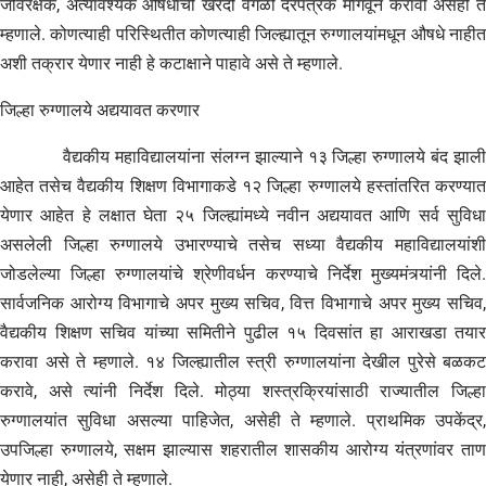
जीवरक्षक, अत्यावश्यक औषधांची खरेदी वेगळी दरपत्रक मागवून करावी असेही ते
म्हणाले. कोणत्याही परिस्थितीत कोणत्याही जिल्ह्यातून रुग्णालयांमधून औषधे नाहीत
अशी तक्रार येणार नाही हे कटाक्षाने पाहावे असे ते म्हणाले.
जिल्हा रुग्णालये अद्ययावत करणार
वैद्यकीय महाविद्यालयांना संलग्न झाल्याने १३ जिल्हा रुग्णालये बंद झाली
आहेत तसेच वैद्यकीय शिक्षण विभागाकडे १२ जिल्हा रुग्णालये हस्तांतरित करण्यात
येणार आहेत हे लक्षात घेता २५ जिल्ह्यांमध्ये नवीन अद्ययावत आणि सर्व सुविधा
असलेली जिल्हा रुग्णालये उभारण्याचे तसेच सध्या वैद्यकीय महाविद्यालयांशी
जोडलेल्या जिल्हा रुग्णालयांचे श्रेणीवर्धन करण्याचे निर्देश मुख्यमंत्र्यांनी दिले.
सार्वजनिक आरोग्य विभागाचे अपर मुख्य सचिव, वित्त विभागाचे अपर मुख्य सचिव,
वैद्यकीय शिक्षण सचिव यांच्या समितीने पुढील १५ दिवसांत हा आराखडा तयार
करावा असे ते म्हणाले. १४ जिल्ह्यातील स्त्री रुग्णालयांना देखील पुरेसे बळकट
करावे, असे त्यांनी निर्देश दिले. मोठ्या शस्त्रक्रियांसाठी राज्यातील जिल्हा
रुग्णालयांत सुविधा असल्या पाहिजेत, असेही ते म्हणाले. प्राथमिक उपकेंद्र,
उपजिल्हा रुग्णालये, सक्षम झाल्यास शहरातील शासकीय आरोग्य यंत्रणांवर ताण
येणार नाही, असेही ते म्हणाले.