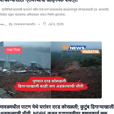
प्रतिनिधी बारामती-फलटण नवीन रेल्वे मार्ग प्रकल्पाच्या बांधकामामुळे सोनकसवाडी (ता. बारामती)
येथील पाझर तलावाच्या अस्तित्वावर संकट निर्माण झाल्याचा…
By
mnewsmarathi
Jul 6, 2026
माझा जिल्हा
मावळमधील पाटण येथे घरांवर दरड कोसळली; कुटुंब ढिगाऱ्याखाली
अडकल्याची भीती, NDRF कडून युद्धपातळीवर बचावकार्य सुरू,