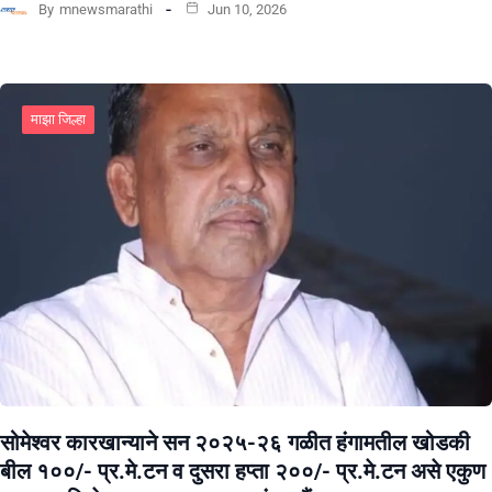
By
mnewsmarathi
Jun 10, 2026
माझा जिल्हा
सोमेश्वर कारखान्याने सन २०२५-२६ गळीत हंगामतील खोडकी
बील १००/- प्र.मे.टन व दुसरा हप्ता २००/- प्र.मे.टन असे एकुण