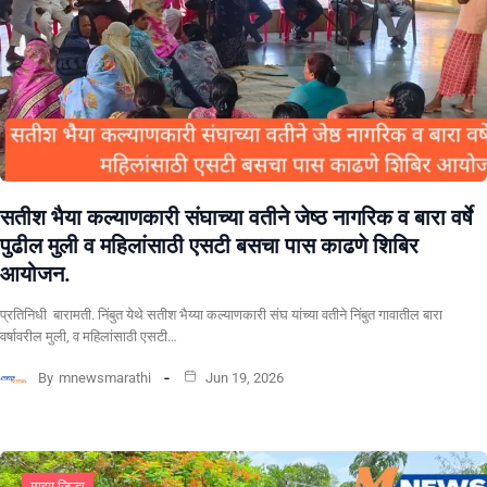
सतीश भैया कल्याणकारी संघाच्या वतीने जेष्ठ नागरिक व बारा वर्षे
पुढील मुली व महिलांसाठी एसटी बसचा पास काढणे शिबिर
आयोजन.
प्रतिनिधी बारामती. निंबुत येथे सतीश भैय्या कल्याणकारी संघ यांच्या वतीने निंबुत गावातील बारा
वर्षावरील मुली, व महिलांसाठी एसटी…
By
mnewsmarathi
Jun 19, 2026
माझा जिल्हा