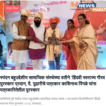
माझा जिल्हा
स्पंदन बहुउद्देशीय सामाजिक संस्थेच्या वतीने ‘हिंदवी स्वराज्य गौरव
पुरस्कार प्रदान, दै. पुढारीचे पत्रकार काशिनाथ पिंगळे यांना
पत्रकारितेतील पुरस्कार
प्रतिनिधी पुणे येथील स्पंदन बहुउद्देशीय सामाजिक संस्था यांच्या ५ व्या वर्धापन दिनानिमित्ताने ‘हिंदवी
स्वराज्य गौरव पुरस्कार २०२६’ मंगळवार…