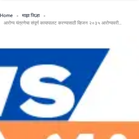
Home
माझा जिल्हा
आरोग्य यंत्रणेचा संपूर्ण कायापालट करण्यासाठी व्हिजन २०३५ आरोग्यावरील खर्च दुप्पट करणार, गुंतवणूक वाढविणार