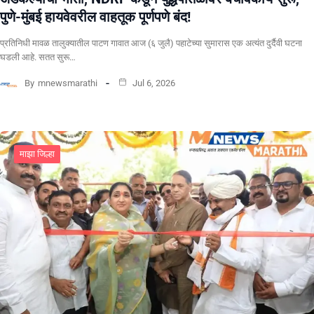
पुणे-मुंबई हायवेवरील वाहतूक पूर्णपणे बंद!
​प्रतिनिधी मावळ तालुक्यातील पाटण गावात आज (६ जुलै) पहाटेच्या सुमारास एक अत्यंत दुर्दैवी घटना
घडली आहे. सतत सुरू…
By
mnewsmarathi
Jul 6, 2026
माझा जिल्हा