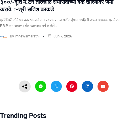
३००/-दूति मे.टन तात्काळ सभासदांच्या बैंक खात्यावर जमा
करावे. :-श्री सतिश काकडे
प्रतिनिधी सोमेश्वर कारखान्याने सन २०२५-२६ या गळीत हंगामात पहिली उचल ३३००/- प्र.मे.टन
F.R.P सभासदांच्या बँक खात्यावर वर्ग केलेले…
By
mnewsmarathi
Jun 7, 2026
Trending Posts