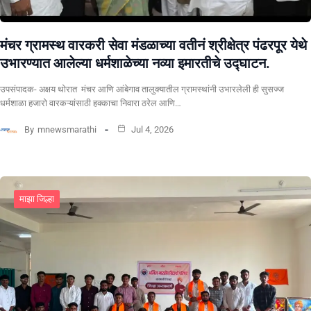
मंचर ग्रामस्थ वारकरी सेवा मंडळाच्या वतीनं श्रीक्षेत्र पंढरपूर येथे
उभारण्यात आलेल्या धर्मशाळेच्या नव्या इमारतीचे उद्घाटन.
उपसंपादक- अक्षय थोरात मंचर आणि आंबेगाव तालुक्यातील ग्रामस्थांनी उभारलेली ही सुसज्ज
धर्मशाळा हजारो वारकऱ्यांसाठी हक्काचा निवारा ठरेल आणि…
By
mnewsmarathi
Jul 4, 2026
माझा जिल्हा