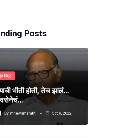
ending Posts
झा जिल्हा
्याची भीती होती, तेच झालं…
वसेनेचं…
By
mnewsmarathi
Oct 9, 2022