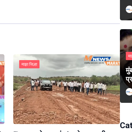
मा
माझा जिल्हा
मु
प्
Ca