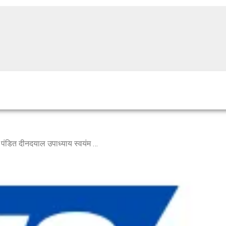
धनगर समाजातील विद्यार्थ्यांसाठी पंडित दीनदयाल उपाध्याय स्वयंम योजना