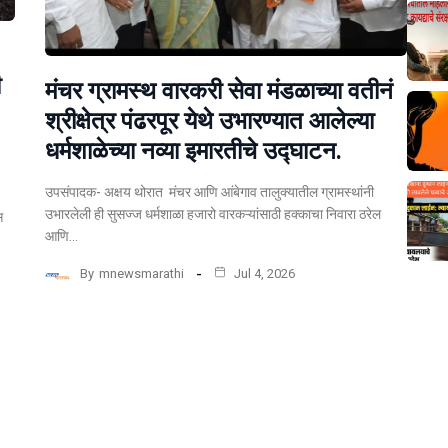
ी
मंचर ग्रामस्थ वारकरी सेवा मंडळाच्या वतीनं
श्रीक्षेत्र पंढरपूर येथे उभारण्यात आलेल्या
धर्मशाळेच्या नव्या इमारतीचे उद्घाटन.
उपसंपादक- अक्षय थोरात मंचर आणि आंबेगाव तालुक्यातील ग्रामस्थांनी
उभारलेली ही सुसज्ज धर्मशाळा हजारो वारकऱ्यांसाठी हक्काचा निवारा ठरेल
स
आणि…
By
mnewsmarathi
Jul 4, 2026