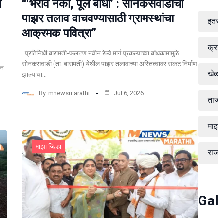
े
“‘भराव नको, पूल बांधा’ : सोनकसवाडीचा
पाझर तलाव वाचवण्यासाठी ग्रामस्थांचा
इत
आक्रमक पवित्रा”
क्र
प्रतिनिधी बारामती-फलटण नवीन रेल्वे मार्ग प्रकल्पाच्या बांधकामामुळे
सोनकसवाडी (ता. बारामती) येथील पाझर तलावाच्या अस्तित्वावर संकट निर्माण
पन
खे
झाल्याचा…
By
mnewsmarathi
Jul 6, 2026
ताज
माझ
माझा जिल्हा
रा
Gal