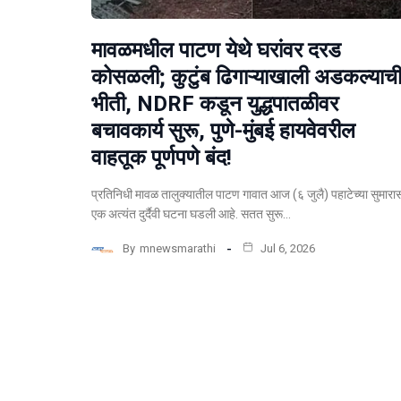
मावळमधील पाटण येथे घरांवर दरड
कोसळली; कुटुंब ढिगाऱ्याखाली अडकल्याच
भीती, NDRF कडून युद्धपातळीवर
बचावकार्य सुरू, पुणे-मुंबई हायवेवरील
वाहतूक पूर्णपणे बंद!
​प्रतिनिधी मावळ तालुक्यातील पाटण गावात आज (६ जुलै) पहाटेच्या सुमारा
एक अत्यंत दुर्दैवी घटना घडली आहे. सतत सुरू…
By
mnewsmarathi
Jul 6, 2026