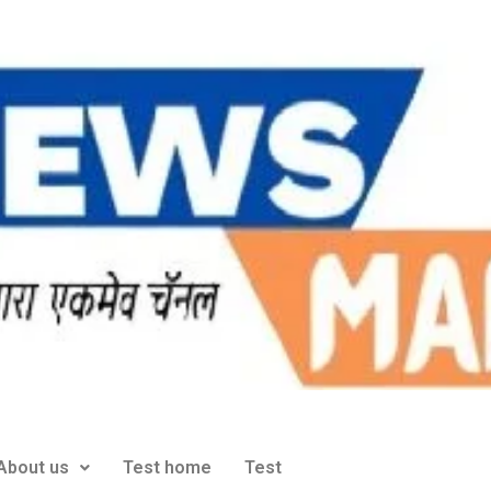
About us
Test home
Test