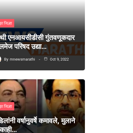
झा जिल्हा
थी एनआयसीडीसी गुंतवणूकदार
लमेज परिषद उद्या…
By
mnewsmarathi
Oct 9, 2022
झा जिल्हा
िलांनी वर्षानुवर्षे कमावले, मुलाने
 काही…