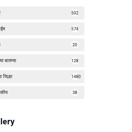
र
502
ाईम
574
ळ
20
्या बातम्या
128
ा जिल्हा
1480
जकीय
38
lery